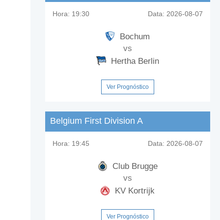
Hora:
19:30
Data:
2026-08-07
Bochum
vs
Hertha Berlin
Ver Prognóstico
Belgium First Division A
Hora:
19:45
Data:
2026-08-07
Club Brugge
vs
KV Kortrijk
Ver Prognóstico