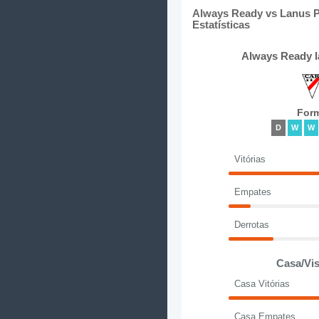
Always Ready vs Lanus P
Estatísticas
Always Ready l
For
D
W
W
Vitórias
Empates
Derrotas
Casa/Vis
Casa Vitórias
Casa Empates