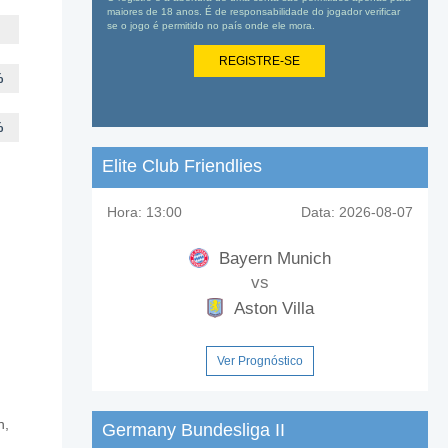
maiores de 18 anos. É de responsabilidade do jogador verificar
se o jogo é permitido no país onde ele mora.
REGISTRE-SE
%
%
Elite Club Friendlies
Hora:
13:00
Data:
2026-08-07
Bayern Munich
vs
Aston Villa
Ver Prognóstico
n,
Germany Bundesliga II