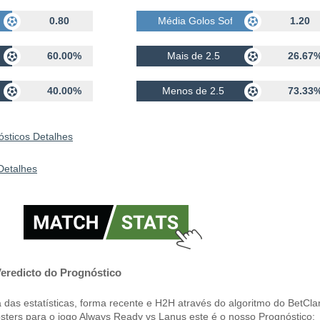
idos
0.80
Média Golos Sofridos
1.20
60.00%
Mais de 2.5
26.67
40.00%
Menos de 2.5
73.33
sticos Detalhes
Detalhes
eredicto do Prognóstico
das estatísticas, forma recente e H2H através do algoritmo do BetCla
sters para o jogo Always Ready vs Lanus este é o nosso Prognóstico: