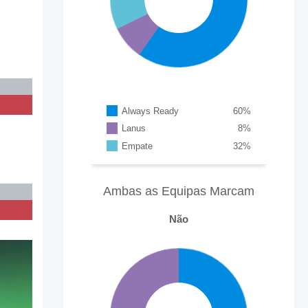
Always Ready
60
%
Lanus
8
%
Empate
32
%
Ambas as Equipas Marcam
Não