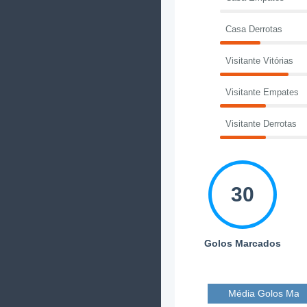
Casa Derrotas
Visitante Vitórias
Visitante Empates
Visitante Derrotas
30
Golos Marcados
Média Golos Mar