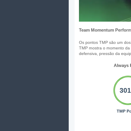
Team Momentum Perform
Os pontos TMP são um dos 
TMP mostra o momento da eq
defensiva, pressão da equip
Always 
301
TMP Po