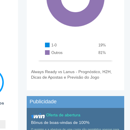
1-0
19
%
Outros
81
%
Always Ready vs Lanus - Prognóstico, H2H,
Dicas de Apostas e Previsão do Jogo
Publicidade
os
Oferta de abertura
Bônus de boas-vindas de 100%
O registro e a abertura de uma conta são permitidos apenas para