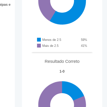
ipas e
Menos de 2.5
59
%
Mais de 2.5
41
%
Resultado Correto
1-0