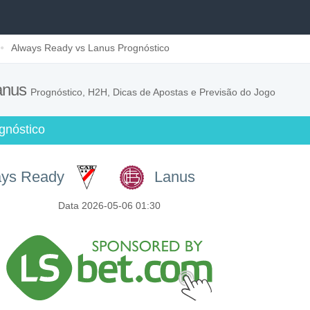
Always Ready vs Lanus Prognóstico
anus
Prognóstico, H2H, Dicas de Apostas e Previsão do Jogo
gnóstico
ays Ready
Lanus
Data 2026-05-06 01:30