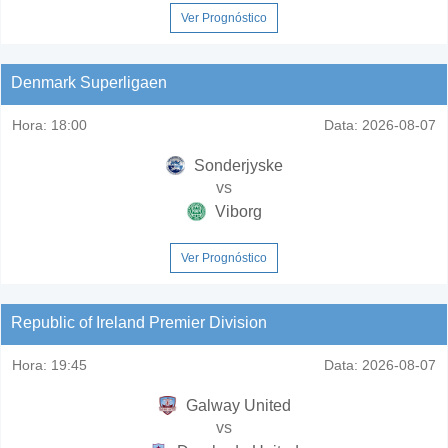
Ver Prognóstico
Denmark Superligaen
Hora:
18:00
Data:
2026-08-07
Sonderjyske
vs
Viborg
Ver Prognóstico
Republic of Ireland Premier Division
Hora:
19:45
Data:
2026-08-07
Galway United
vs