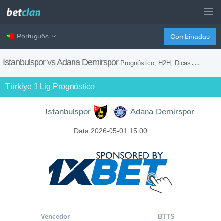
Português
Combinadas
Istanbulspor vs Adana Demirspor
Prognóstico, H2H, Dicas de Apostas e Previsão do Jogo
Türkiye 1 Lig Prognóstico
Istanbulspor
Adana Demirspor
Data 2026-05-01 15:00
Vencedor
BTTS