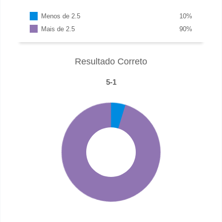
Menos de 2.5
10
%
Mais de 2.5
90
%
Resultado Correto
5-1