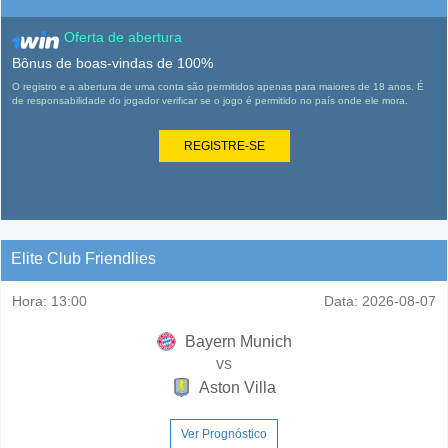
Oferta de abertura
Bônus de boas-vindas de 100%
O registro e a abertura de uma conta são permitidos apenas para maiores de 18 anos. É
de responsabilidade do jogador verificar se o jogo é permitido no país onde ele mora.
REGISTRE-SE
Elite Club Friendlies
Hora:
13:00
Data:
2026-08-07
Bayern Munich
vs
Aston Villa
Ver Prognóstico