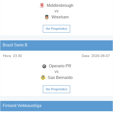
Middlesbrough
vs
Wrexham
Ver Prognóstico
Brazil Serie B
Hora:
23:30
Data:
2026-08-07
Operario PR
vs
Sao Bernardo
Ver Prognóstico
Finland Veikkausliiga