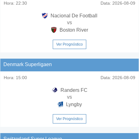
Hora:
22:30
Data:
2026-08-09
Nacional De Football
vs
Boston River
Ver Prognóstico
Denmark Superligaen
Hora:
15:00
Data:
2026-08-09
Randers FC
vs
Lyngby
Ver Prognóstico
Switzerland Super League