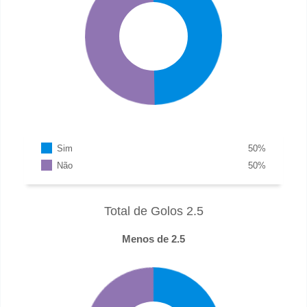
Sim
50
%
Não
50
%
Total de Golos 2.5
Menos de 2.5