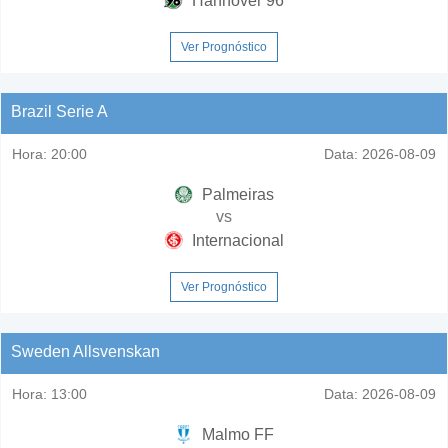
Hannover 96
Ver Prognóstico
Brazil Serie A
Hora:
20:00
Data:
2026-08-09
Palmeiras
vs
Internacional
Ver Prognóstico
Sweden Allsvenskan
Hora:
13:00
Data:
2026-08-09
Malmo FF