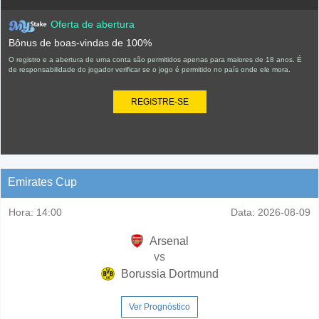
Oferta de abertura
Bônus de boas-vindas de 100%
O registro e a abertura de uma conta são permitidos apenas para maiores de 18 anos. É
de responsabilidade do jogador verificar se o jogo é permitido no país onde ele mora.
REGISTRE-SE
Emirates Cup
Hora:
14:00
Data:
2026-08-09
Arsenal
vs
Borussia Dortmund
Ver Prognóstico