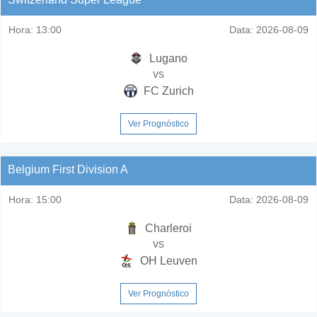
Hora:
13:00
Data:
2026-08-09
Lugano
vs
FC Zurich
Ver Prognóstico
Belgium First Division A
Hora:
15:00
Data:
2026-08-09
Charleroi
vs
OH Leuven
Ver Prognóstico