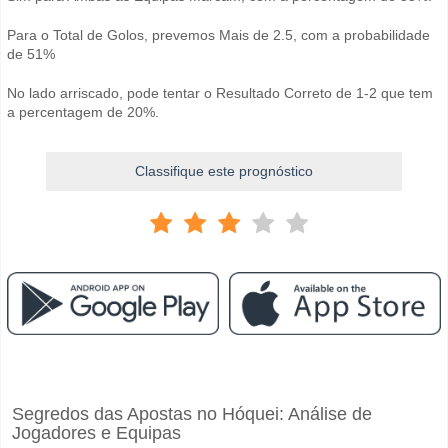
Para o Total de Golos, prevemos Mais de 2.5, com a probabilidade
de 51%
No lado arriscado, pode tentar o Resultado Correto de 1-2 que tem
a percentagem de 20%.
Classifique este prognóstico
Facebook
Telegram
Instagram
Quando é a partida entre Lusitania Lourosa v Torreens
Segredos das Apostas no Hóquei: Análise de
A partida entre Lusitania Lourosa v Torreense 09 May 2026 20:30.
Jogadores e Equipas