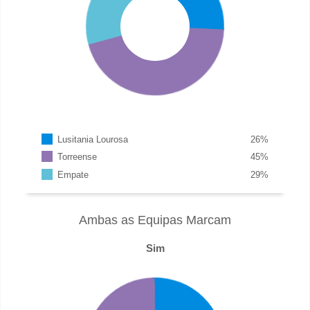
Lusitania Lourosa
26
%
Torreense
45
%
Empate
29
%
Ambas as Equipas Marcam
Sim