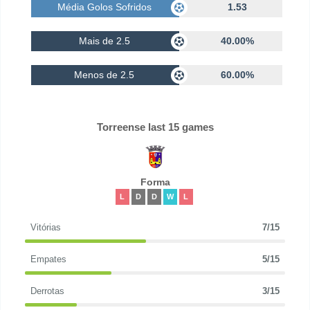
Média Golos Sofridos
1.53
Mais de 2.5
40.00%
Menos de 2.5
60.00%
Torreense last 15 games
Forma
L
D
D
W
L
Vitórias
7/15
Empates
5/15
Derrotas
3/15