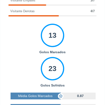
Visitante Empates
3/7
Visitante Derrotas
4/7
13
Golos Marcados
23
Golos Sofridos
Média Golos Marcados
0.87