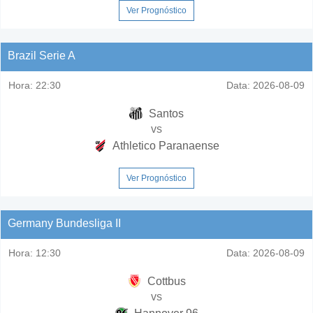
Ver Prognóstico
Brazil Serie A
Hora:
22:30
Data:
2026-08-09
Santos
vs
Athletico Paranaense
Ver Prognóstico
Germany Bundesliga II
Hora:
12:30
Data:
2026-08-09
Cottbus
vs