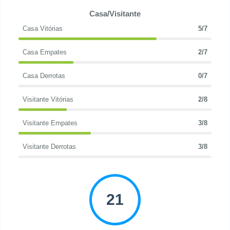
Casa/Visitante
Casa Vitórias
5/7
Casa Empates
2/7
Casa Derrotas
0/7
Visitante Vitórias
2/8
Visitante Empates
3/8
Visitante Derrotas
3/8
21