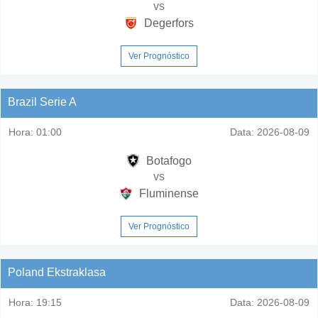
vs
Degerfors
Ver Prognóstico
Brazil Serie A
Hora:
01:00
Data:
2026-08-09
Botafogo
vs
Fluminense
Ver Prognóstico
Poland Ekstraklasa
Hora:
19:15
Data:
2026-08-09