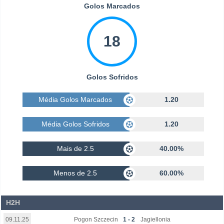
Golos Marcados
18
Golos Sofridos
Média Golos Marcados
1.20
Média Golos Sofridos
1.20
Mais de 2.5
40.00%
Menos de 2.5
60.00%
H2H
Pogon Szczecin
1 - 2
Jagiellonia
09.11.25