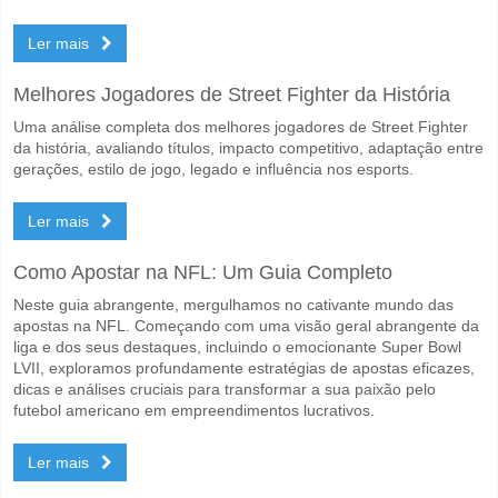
Ler mais
Melhores Jogadores de Street Fighter da História
Uma análise completa dos melhores jogadores de Street Fighter
da história, avaliando títulos, impacto competitivo, adaptação entre
gerações, estilo de jogo, legado e influência nos esports.
Ler mais
Como Apostar na NFL: Um Guia Completo
Neste guia abrangente, mergulhamos no cativante mundo das
apostas na NFL. Começando com uma visão geral abrangente da
liga e dos seus destaques, incluindo o emocionante Super Bowl
LVII, exploramos profundamente estratégias de apostas eficazes,
dicas e análises cruciais para transformar a sua paixão pelo
futebol americano em empreendimentos lucrativos.
Ler mais