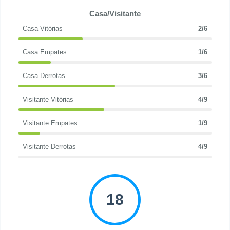
Casa/Visitante
Casa Vitórias
2/6
Casa Empates
1/6
Casa Derrotas
3/6
Visitante Vitórias
4/9
Visitante Empates
1/9
Visitante Derrotas
4/9
18