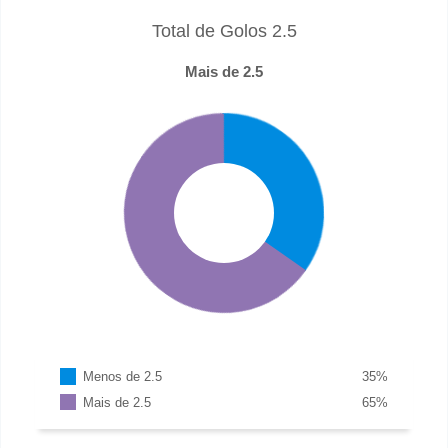
Total de Golos 2.5
Mais de 2.5
Menos de 2.5
35
%
Mais de 2.5
65
%