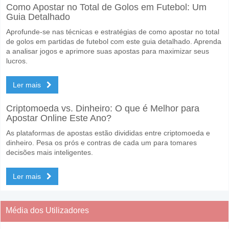
Como Apostar no Total de Golos em Futebol: Um
Guia Detalhado
Aprofunde-se nas técnicas e estratégias de como apostar no total
de golos em partidas de futebol com este guia detalhado. Aprenda
a analisar jogos e aprimore suas apostas para maximizar seus
lucros.
Ler mais
Criptomoeda vs. Dinheiro: O que é Melhor para
Apostar Online Este Ano?
As plataformas de apostas estão divididas entre criptomoeda e
dinheiro. Pesa os prós e contras de cada um para tomares
decisões mais inteligentes.
Ler mais
Média dos Utilizadores