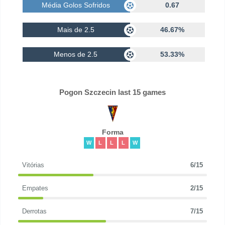
Média Golos Sofridos
0.67
Mais de 2.5
46.67%
Menos de 2.5
53.33%
Pogon Szczecin last 15 games
Forma
W
L
L
L
W
Vitórias
6/15
Empates
2/15
Derrotas
7/15