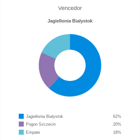
Vencedor
Jagiellonia Bialystok
Jagiellonia Bialystok
62
%
Pogon Szczecin
20
%
Empate
18
%