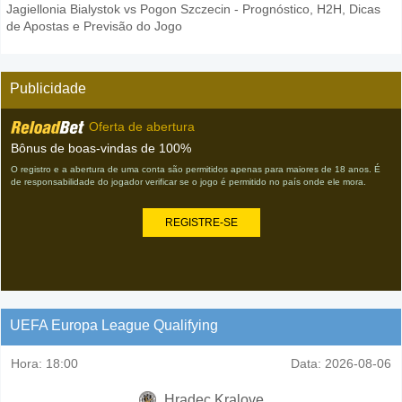
Jagiellonia Bialystok vs Pogon Szczecin - Prognóstico, H2H, Dicas
de Apostas e Previsão do Jogo
Publicidade
Oferta de abertura
Bônus de boas-vindas de 100%
O registro e a abertura de uma conta são permitidos apenas para maiores de 18 anos. É
de responsabilidade do jogador verificar se o jogo é permitido no país onde ele mora.
REGISTRE-SE
UEFA Europa League Qualifying
Hora:
18:00
Data:
2026-08-06
Hradec Kralove