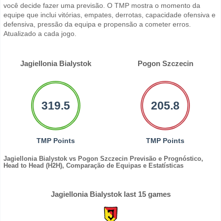
você decide fazer uma previsão. O TMP mostra o momento da
equipe que inclui vitórias, empates, derrotas, capacidade ofensiva e
defensiva, pressão da equipa e propensão a cometer erros.
Atualizado a cada jogo.
Jagiellonia Bialystok
Pogon Szczecin
319.5
205.8
TMP Points
TMP Points
Jagiellonia Bialystok vs Pogon Szczecin Previsão e Prognóstico,
Head to Head (H2H), Comparação de Equipas e Estatísticas
Jagiellonia Bialystok last 15 games