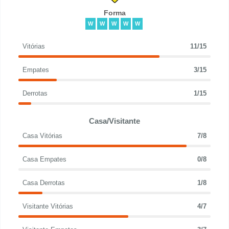
Forma
W
W
W
W
W
Vitórias
11/15
Empates
3/15
Derrotas
1/15
Casa/Visitante
Casa Vitórias
7/8
Casa Empates
0/8
Casa Derrotas
1/8
Visitante Vitórias
4/7