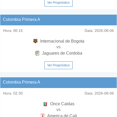
Ver Prognóstico
Colombia Primera A
Hora:
00:15
Data:
2026-08-06
Internacional de Bogota
vs
Jaguares de Cordoba
Ver Prognóstico
Colombia Primera A
Hora:
02:30
Data:
2026-08-06
Once Caldas
vs
America de Cali