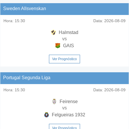
Sweden Allsvenskan
Hora:
15:30
Data:
2026-08-09
Halmstad
vs
GAIS
Ver Prognóstico
Portugal Segunda Liga
Hora:
15:30
Data:
2026-08-09
Feirense
vs
Felgueiras 1932
Ver Prognóstico