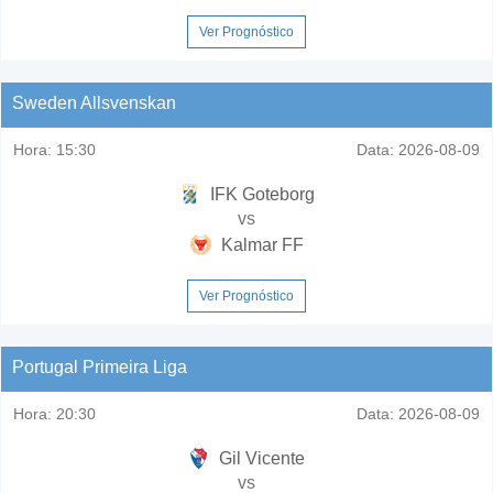
Ver Prognóstico
Sweden Allsvenskan
Hora:
15:30
Data:
2026-08-09
IFK Goteborg
vs
Kalmar FF
Ver Prognóstico
Portugal Primeira Liga
Hora:
20:30
Data:
2026-08-09
Gil Vicente
vs