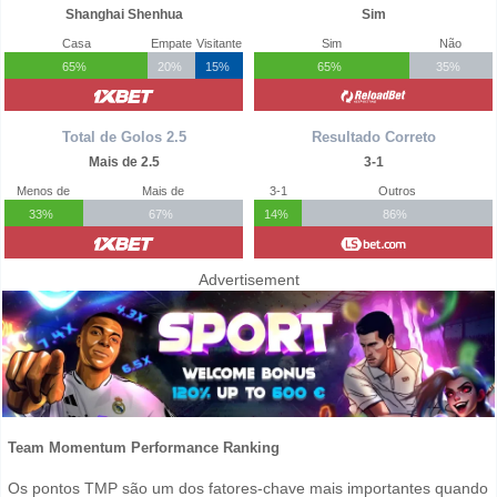
Shanghai Shenhua
Sim
Casa
Empate
Visitante
Sim
Não
65%
20%
15%
65%
35%
Total de Golos 2.5
Resultado Correto
Mais de 2.5
3-1
Menos de
Mais de
3-1
Outros
33%
67%
14%
86%
Advertisement
Team Momentum Performance Ranking
Os pontos TMP são um dos fatores-chave mais importantes quando