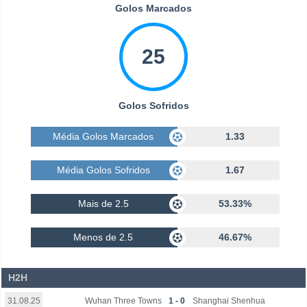
Golos Marcados
25
Golos Sofridos
Média Golos Marcados
1.33
Média Golos Sofridos
1.67
Mais de 2.5
53.33%
Menos de 2.5
46.67%
H2H
Wuhan Three Towns
1 - 0
Shanghai Shenhua
31.08.25