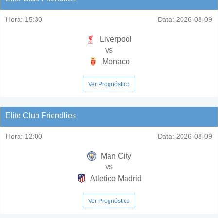
Hora:
15:30
Data:
2026-08-09
Liverpool
vs
Monaco
Ver Prognóstico
Elite Club Friendlies
Hora:
12:00
Data:
2026-08-09
Man City
vs
Atletico Madrid
Ver Prognóstico