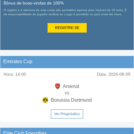
Bônus de boas-vindas de 100%
O registro e a abertura de uma conta são permitidos apenas para maiores de 18 anos. É
de responsabilidade do jogador verificar se o jogo é permitido no país onde ele mora.
REGISTRE-SE
Emirates Cup
Hora:
14:00
Data:
2026-08-09
Arsenal
vs
Borussia Dortmund
Ver Prognóstico
Elite Club Friendlies