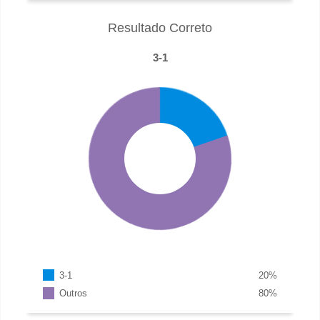
Resultado Correto
3-1
3-1
20
%
Outros
80
%