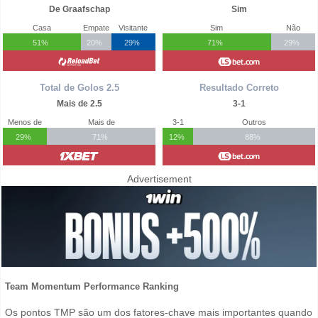
De Graafschap
Sim
Casa
Empate
Visitante
Sim
Não
51%
20%
29%
71%
29%
Total de Golos 2.5
Resultado Correto
Mais de 2.5
3-1
Menos de
Mais de
3-1
Outros
29%
71%
12%
88%
Advertisement
Team Momentum Performance Ranking
Os pontos TMP são um dos fatores-chave mais importantes quando