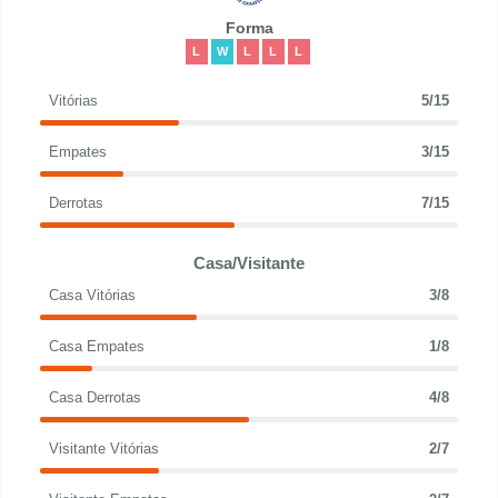
Forma
L
W
L
L
L
Vitórias
5/15
Empates
3/15
Derrotas
7/15
Casa/Visitante
Casa Vitórias
3/8
Casa Empates
1/8
Casa Derrotas
4/8
Visitante Vitórias
2/7