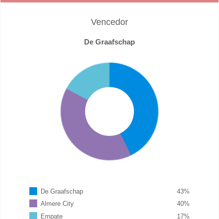
Vencedor
De Graafschap
De Graafschap
43
%
Almere City
40
%
Empate
17
%