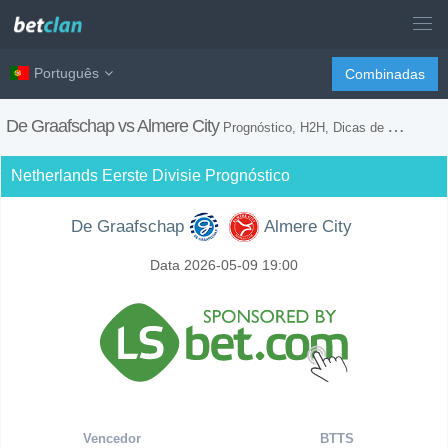
Português
Combinadas
De Graafschap vs Almere City
Prognóstico, H2H, Dicas de Apostas e Previsão do Jogo
Netherlands Eerste Divisie Prognóstico
De Graafschap
Almere City
Data 2026-05-09 19:00
Vencedor
BTTS