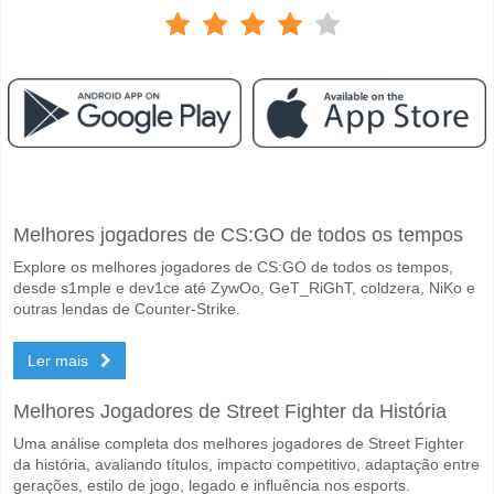
Facebook
Telegram
Instagram
Quando é a partida entre De Graafschap v Almere City
Melhores jogadores de CS:GO de todos os tempos
A partida entre De Graafschap v Almere City 09 May 2026 19:00.
Explore os melhores jogadores de CS:GO de todos os tempos,
Quem é o time favorito para vencer entre De Graafscha
desde s1mple e dev1ce até ZywOo, GeT_RiGhT, coldzera, NiKo e
De Graafschap para o Vencedor do jogo, com a probabilidade de 51%
outras lendas de Counter-Strike.
Será que ambas as equipas marcam no jogo De Graafs
Ler mais
Sim para Ambas as Equipas Marcam, com a percentagem de 71%.
Melhores Jogadores de Street Fighter da História
Qual é a previsão de resultado correcto para De Graaf
Uma análise completa dos melhores jogadores de Street Fighter
No lado arriscado, pode tentar o Resultado Correto de 3-1 que tem 
da história, avaliando títulos, impacto competitivo, adaptação entre
gerações, estilo de jogo, legado e influência nos esports.