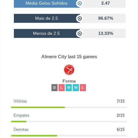
Média Golos Sofridos
2.47
Mais de 2.5
86.67%
Menos de 2.5
13.33%
Almere City last 15 games
Forma
D
L
W
W
L
Vitórias
7/15
Empates
2/15
Derrotas
6/15