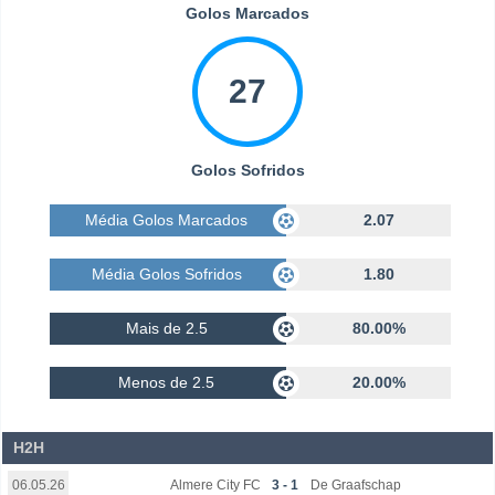
Golos Marcados
27
Golos Sofridos
Média Golos Marcados
2.07
Média Golos Sofridos
1.80
Mais de 2.5
80.00%
Menos de 2.5
20.00%
H2H
Almere City FC
3 - 1
De Graafschap
06.05.26