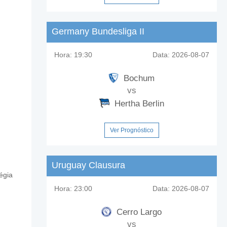
Germany Bundesliga II
Hora:
19:30
Data:
2026-08-07
Bochum
vs
Hertha Berlin
Ver Prognóstico
Uruguay Clausura
égia
Hora:
23:00
Data:
2026-08-07
Cerro Largo
vs