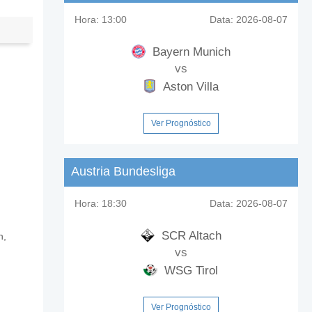
Hora:
13:00
Data:
2026-08-07
Bayern Munich
vs
Aston Villa
Ver Prognóstico
Austria Bundesliga
Hora:
18:30
Data:
2026-08-07
SCR Altach
n,
vs
WSG Tirol
Ver Prognóstico