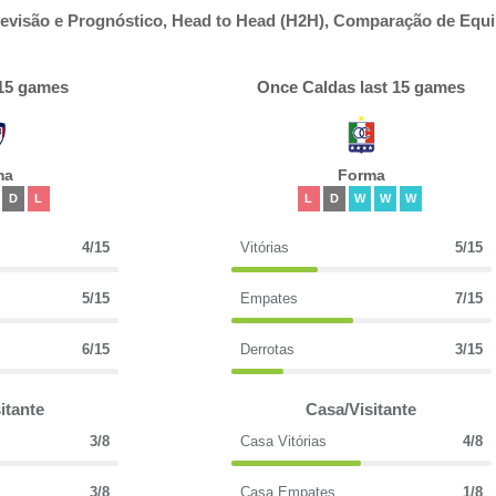
revisão e Prognóstico, Head to Head (H2H), Comparação de Equi
 15 games
Once Caldas last 15 games
ma
Forma
D
L
L
D
W
W
W
4/15
Vitórias
5/15
5/15
Empates
7/15
6/15
Derrotas
3/15
itante
Casa/Visitante
3/8
Casa Vitórias
4/8
3/8
Casa Empates
1/8