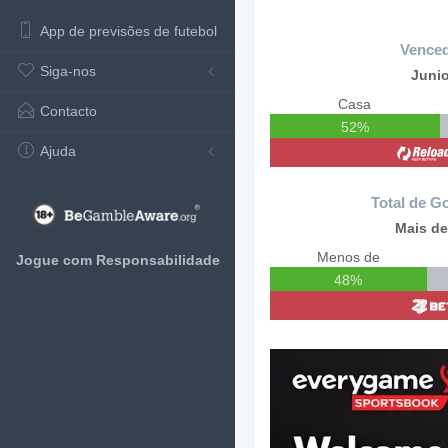
App de previsões de futebol
Vence
Siga-nos
Junio
Casa
Contacto
52%
Ajuda
Total de Go
Mais de
Menos de
Jogue com Responsabilidade
48%