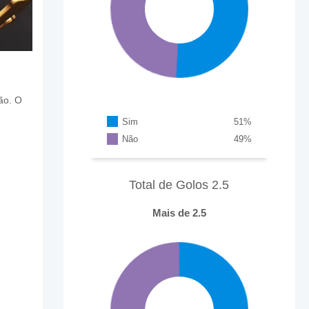
ão. O
Sim
51
%
Não
49
%
Total de Golos 2.5
Mais de 2.5