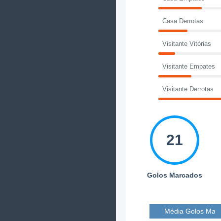
Casa Derrotas
Visitante Vitórias
Visitante Empates
Visitante Derrotas
21
Golos Marcados
Média Golos Mar