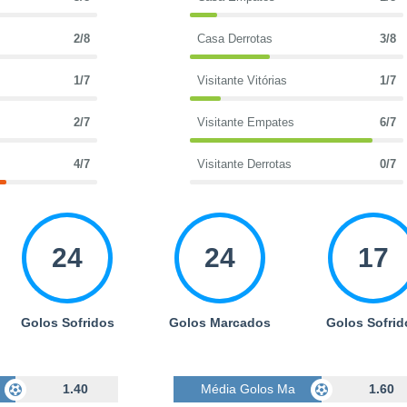
2/8
Casa Derrotas
3/8
1/7
Visitante Vitórias
1/7
2/7
Visitante Empates
6/7
4/7
Visitante Derrotas
0/7
24
24
17
Golos Sofridos
Golos Marcados
Golos Sofrid
cados
1.40
Média Golos Marcados
1.60