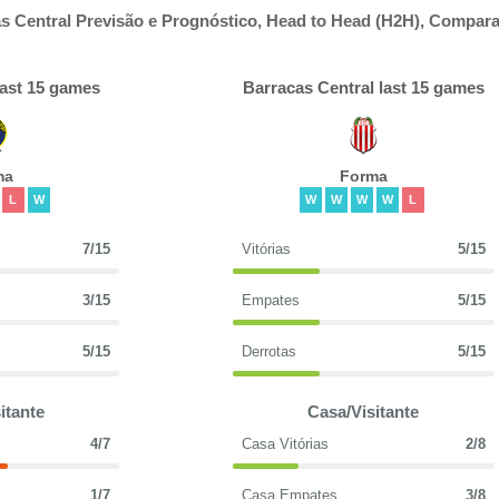
as Central Previsão e Prognóstico, Head to Head (H2H), Compar
last 15 games
Barracas Central last 15 games
ma
Forma
L
W
W
W
W
W
L
7/15
Vitórias
5/15
3/15
Empates
5/15
5/15
Derrotas
5/15
itante
Casa/Visitante
4/7
Casa Vitórias
2/8
1/7
Casa Empates
3/8