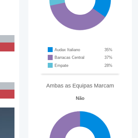
Audax Italiano
35
%
Barracas Central
37
%
Empate
28
%
Ambas as Equipas Marcam
Não