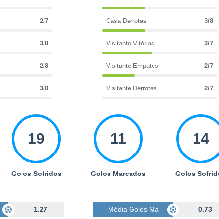
2/7
Casa Derrotas
3/8
3/8
Visitante Vitórias
3/7
2/8
Visitante Empates
2/7
3/8
Visitante Derrotas
2/7
19
11
14
Golos Sofridos
Golos Marcados
Golos Sofrid
cados
1.27
Média Golos Marcados
0.73