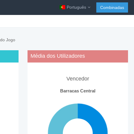
Português
Combinadas
 do Jogo
Média dos Utilizadores
Vencedor
Barracas Central