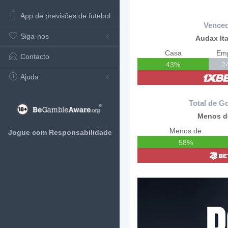
App de previsões de futebol
Vence
Siga-nos
Audax Ita
Casa
Em
Contacto
43%
2
Ajuda
Total de Go
Menos d
Menos de
Jogue com Responsabilidade
58%