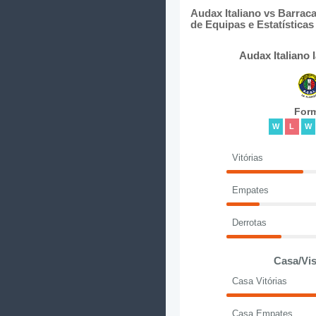
Audax Italiano vs Barrac
de Equipas e Estatísticas
Audax Italiano 
For
W
L
W
Vitórias
Empates
Derrotas
Casa/Vis
Casa Vitórias
Casa Empates