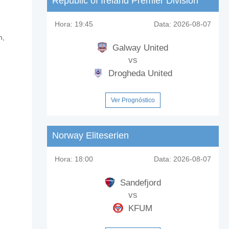
Republic of Ireland Premier Division
Hora:
19:45
Data:
2026-08-07
n,
Galway United
vs
Drogheda United
Ver Prognóstico
Norway Eliteserien
Hora:
18:00
Data:
2026-08-07
Sandefjord
vs
KFUM