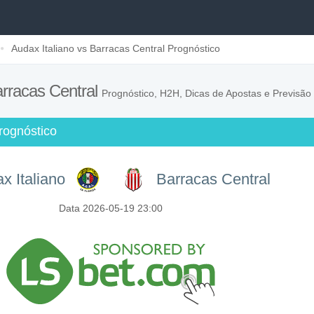
Audax Italiano vs Barracas Central Prognóstico
arracas Central
Prognóstico, H2H, Dicas de Apostas e Previsão
ognóstico
x Italiano
Barracas Central
Data 2026-05-19 23:00