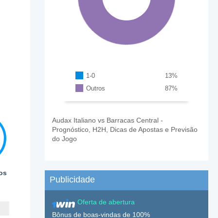
1-0
13
%
Outros
87
%
Audax Italiano vs Barracas Central -
Prognóstico, H2H, Dicas de Apostas e Previsão
do Jogo
os
Publicidade
Oferta de abertura
Bônus de boas-vindas de 100%