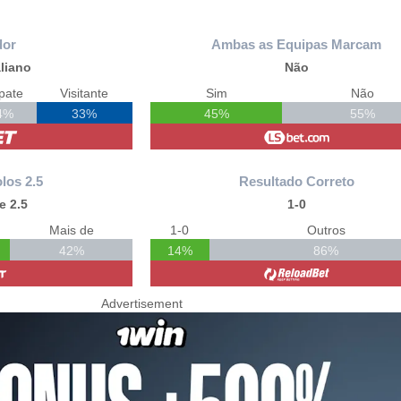
dor
Ambas as Equipas Marcam
liano
Não
pate
Visitante
Sim
Não
4%
33%
45%
55%
los 2.5
Resultado Correto
e 2.5
1-0
Mais de
1-0
Outros
42%
14%
86%
Advertisement