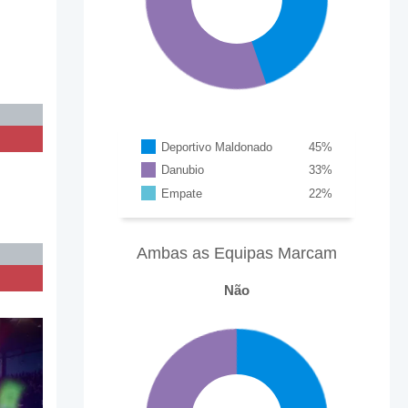
Deportivo Maldonado
45
%
Danubio
33
%
Empate
22
%
Ambas as Equipas Marcam
Não