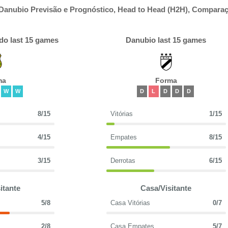
Danubio Previsão e Prognóstico, Head to Head (H2H), Compara
do last 15 games
Danubio last 15 games
ma
Forma
W
W
D
L
D
D
D
8/15
Vitórias
1/15
4/15
Empates
8/15
3/15
Derrotas
6/15
itante
Casa/Visitante
5/8
Casa Vitórias
0/7
2/8
Casa Empates
5/7