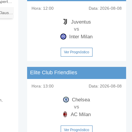
Primera División - Apertura
Hora:
12:00
Data:
2026-08-08
Primera División - Clausura
Juventus
vs
Inter Milan
Ver Prognóstico
Elite Club Friendlies
Hora:
13:00
Data:
2026-08-08
Chelsea
n,
vs
AC Milan
Ver Prognóstico