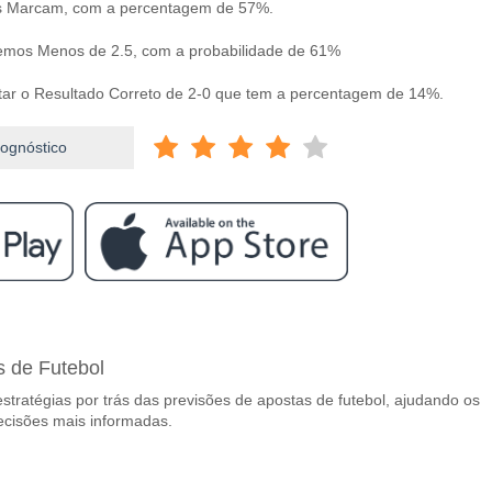
s Marcam, com a percentagem de 57%.
vemos Menos de 2.5, com a probabilidade de 61%
ntar o Resultado Correto de 2-0 que tem a percentagem de 14%.
rognóstico
ram
ntre Deportivo Maldonado v Danubio?
s de Futebol
Maldonado v Danubio 18 May 2026 22:30.
stratégias por trás das previsões de apostas de futebol, ajudando os
o para vencer entre Deportivo Maldonado v Danubio?
cisões mais informadas.
 Vencedor do jogo, com a probabilidade de 51%
uipas marcam no jogo Deportivo Maldonado v Danubio