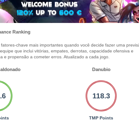
ance Ranking
fatores-chave mais importantes quando você decide fazer uma previs
uipe que inclui vitórias, empates, derrotas, capacidade ofensiva e
a e propensão a cometer erros. Atualizado a cada jogo.
Maldonado
Danubio
.6
118.3
ints
TMP Points