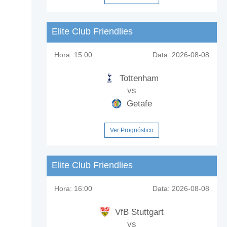
Elite Club Friendlies
Hora:
15:00
Data:
2026-08-08
Tottenham
vs
Getafe
Ver Prognóstico
Elite Club Friendlies
Hora:
16:00
Data:
2026-08-08
VfB Stuttgart
?
vs