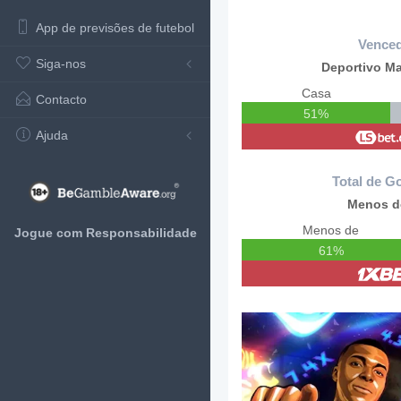
App de previsões de futebol
Vence
Siga-nos
Deportivo M
Casa
Contacto
51%
Ajuda
Total de Go
Menos d
Menos de
Jogue com Responsabilidade
61%