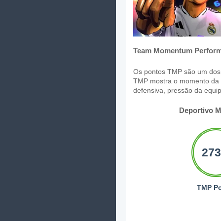
Team Momentum Perform
Os pontos TMP são um dos 
TMP mostra o momento da eq
defensiva, pressão da equip
Deportivo 
273
TMP Po