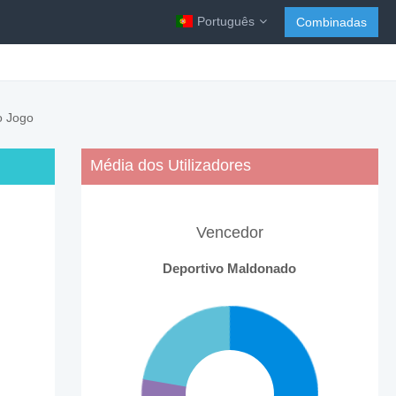
Português
Combinadas
o Jogo
Média dos Utilizadores
Vencedor
Deportivo Maldonado