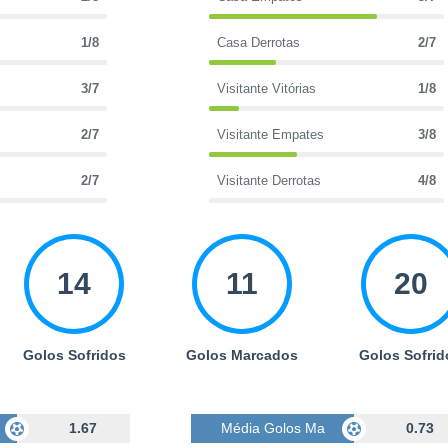
1/8
Casa Derrotas
2/7
3/7
Visitante Vitórias
1/8
2/7
Visitante Empates
3/8
2/7
Visitante Derrotas
4/8
14
11
20
Golos Sofridos
Golos Marcados
Golos Sofrid
cados
1.67
Média Golos Marcados
0.73