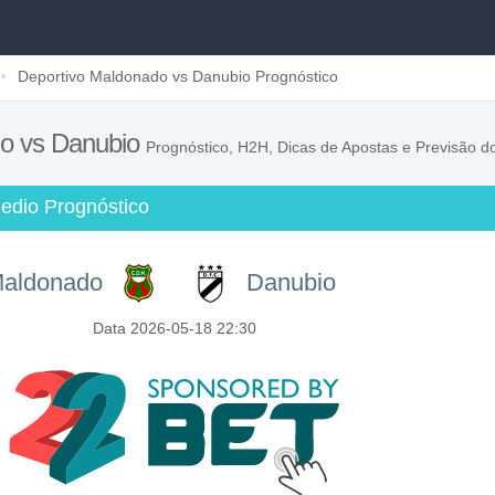
Deportivo Maldonado vs Danubio Prognóstico
do vs Danubio
Prognóstico, H2H, Dicas de Apostas e Previsão d
edio Prognóstico
Maldonado
Danubio
Data 2026-05-18 22:30