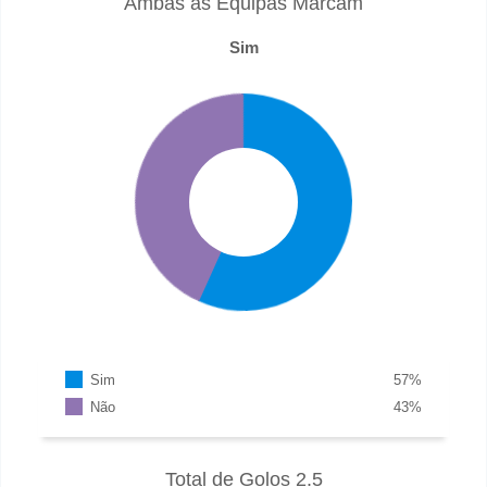
Ambas as Equipas Marcam
Sim
Sim
57
%
Não
43
%
Total de Golos 2.5