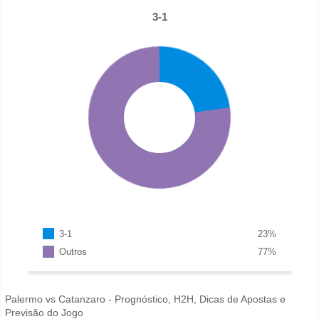
3-1
3-1
23
%
Outros
77
%
Palermo vs Catanzaro - Prognóstico, H2H, Dicas de Apostas e
Previsão do Jogo