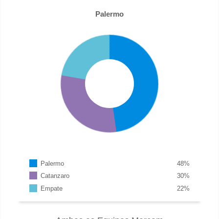
Palermo
Palermo
48
%
Catanzaro
30
%
Empate
22
%