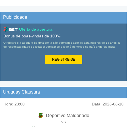
Publicidade
Oferta de abertura
Bônus de boas-vindas de 100%
O registro e a abertura de uma conta são permitidos apenas para maiores de 18 anos. É
de responsabilidade do jogador verificar se o jogo é permitido no país onde ele mora.
REGISTRE-SE
Uruguay Clausura
Hora:
23:00
Data:
2026-08-10
Deportivo Maldonado
vs