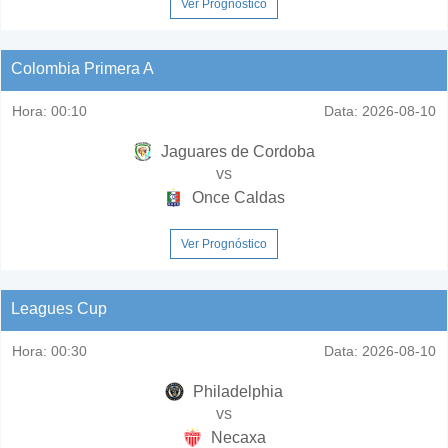
Ver Prognóstico
Colombia Primera A
Hora:
00:10
Data:
2026-08-10
Jaguares de Cordoba
vs
Once Caldas
Ver Prognóstico
Leagues Cup
Hora:
00:30
Data:
2026-08-10
Philadelphia
vs
Necaxa