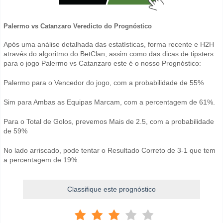
Palermo vs Catanzaro Veredicto do Prognóstico
Após uma análise detalhada das estatísticas, forma recente e H2H
através do algoritmo do BetClan, assim como das dicas de tipsters
para o jogo Palermo vs Catanzaro este é o nosso Prognóstico:
Palermo para o Vencedor do jogo, com a probabilidade de 55%
Sim para Ambas as Equipas Marcam, com a percentagem de 61%.
Para o Total de Golos, prevemos Mais de 2.5, com a probabilidade
de 59%
No lado arriscado, pode tentar o Resultado Correto de 3-1 que tem
a percentagem de 19%.
Classifique este prognóstico