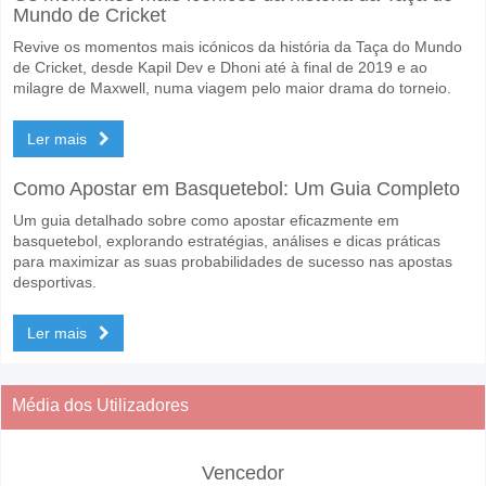
Mundo de Cricket
Revive os momentos mais icónicos da história da Taça do Mundo
de Cricket, desde Kapil Dev e Dhoni até à final de 2019 e ao
milagre de Maxwell, numa viagem pelo maior drama do torneio.
Ler mais
Como Apostar em Basquetebol: Um Guia Completo
Um guia detalhado sobre como apostar eficazmente em
basquetebol, explorando estratégias, análises e dicas práticas
para maximizar as suas probabilidades de sucesso nas apostas
desportivas.
Ler mais
Média dos Utilizadores
Vencedor