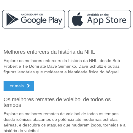
Facebook
Telegram
Instagram
Quando é a partida entre Palermo v Catanzaro?
Melhores enforcers da história da NHL
A partida entre Palermo v Catanzaro 20 May 2026 19:00.
Explore os melhores enforcers da história da NHL, desde Bob
Quem é o time favorito para vencer entre Palermo v Ca
Probert e Tie Domi até Dave Semenko, Dave Schultz e outras
Palermo para o Vencedor do jogo, com a probabilidade de 55%
figuras lendárias que moldaram a identidade física do hóquei.
Será que ambas as equipas marcam no jogo Palermo v
Ler mais
Sim para Ambas as Equipas Marcam, com a percentagem de 61%.
Os melhores remates de voleibol de todos os
Qual é a previsão de resultado correcto para Palermo 
tempos
No lado arriscado, pode tentar o Resultado Correto de 3-1 que tem 
Explore os melhores remates de voleibol de todos os tempos,
desde icónicos atacantes de potência até modernas estrelas
aéreas, e descubra os ataques que mudaram jogos, torneios e a
história do voleibol.