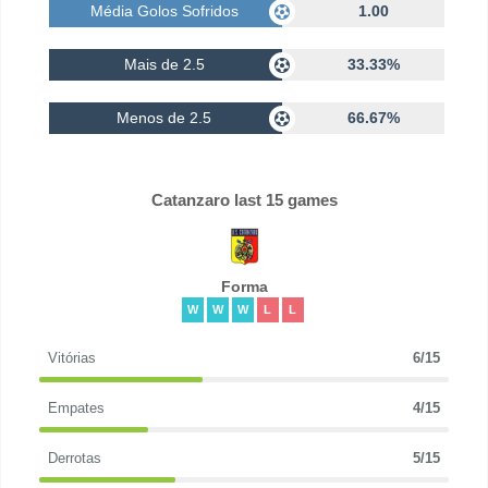
Média Golos Sofridos
1.00
Mais de 2.5
33.33%
Menos de 2.5
66.67%
Catanzaro last 15 games
Forma
W
W
W
L
L
Vitórias
6/15
Empates
4/15
Derrotas
5/15