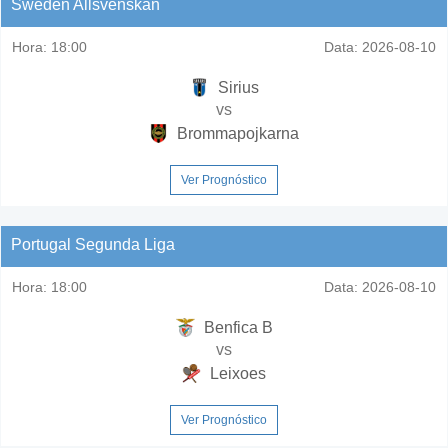
Sweden Allsvenskan
Hora:
18:00
Data:
2026-08-10
Sirius
vs
Brommapojkarna
Ver Prognóstico
Portugal Segunda Liga
Hora:
18:00
Data:
2026-08-10
Benfica B
vs
Leixoes
Ver Prognóstico