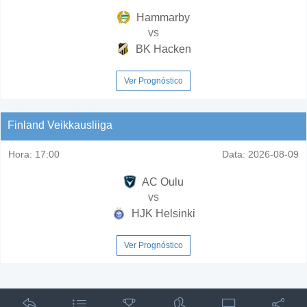
Hammarby
vs
BK Hacken
Ver Prognóstico
Finland Veikkausliiga
Hora:
17:00
Data:
2026-08-09
AC Oulu
vs
HJK Helsinki
Ver Prognóstico