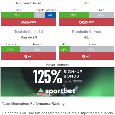
Northeast United
Sim
Casa
Empate
Visitante
Sim
Não
78%
16%
6%
55%
45%
Total de Golos 2.5
Resultado Correto
Mais de 2.5
4-1
Menos de
Mais de
4-1
Outros
34%
66%
13%
87%
Advertisement
Team Momentum Performance Ranking
Os pontos TMP são um dos fatores-chave mais importantes quando