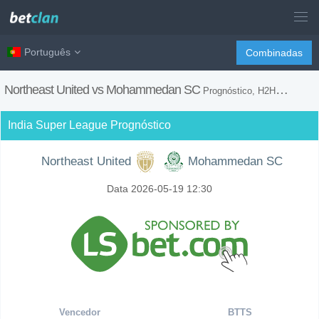
Português
Combinadas
Northeast United vs Mohammedan SC
Prognóstico, H2H, Dicas de Apostas e Previsão do Jogo
India Super League Prognóstico
Northeast United
Mohammedan SC
Data 2026-05-19 12:30
Vencedor
BTTS