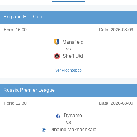
England EFL Cup
Hora:
16:00
Data:
2026-08-09
Mansfield
vs
Sheff Utd
Ver Prognóstico
Russia Premier League
Hora:
12:30
Data:
2026-08-09
Dynamo
vs
Dinamo Makhachkala