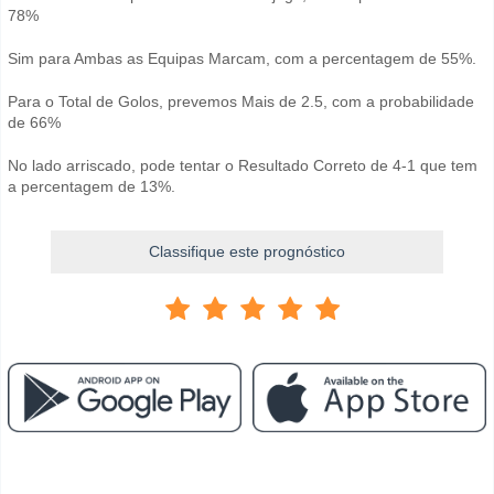
78%
Sim para Ambas as Equipas Marcam, com a percentagem de 55%.
Para o Total de Golos, prevemos Mais de 2.5, com a probabilidade
de 66%
No lado arriscado, pode tentar o Resultado Correto de 4-1 que tem
a percentagem de 13%.
Classifique este prognóstico
Facebook
Telegram
Instagram
Quando é a partida entre Northeast United v Mohamm