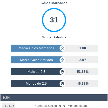
Golos Marcados
31
Golos Sofridos
Média Golos Marcados
1.00
Média Golos Sofridos
2.07
Mais de 2.5
53.33%
Menos de 2.5
46.67%
H2H
NorthEast United
6 - 0
Mohammedan
24.04.25