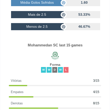
Média Golos Sofridos
1.60
Mais de 2.5
53.33%
Menos de 2.5
46.67%
Mohammedan SC last 15 games
Forma
W
W
D
W
L
Vitórias
3/15
Empates
4/15
Derrotas
8/15