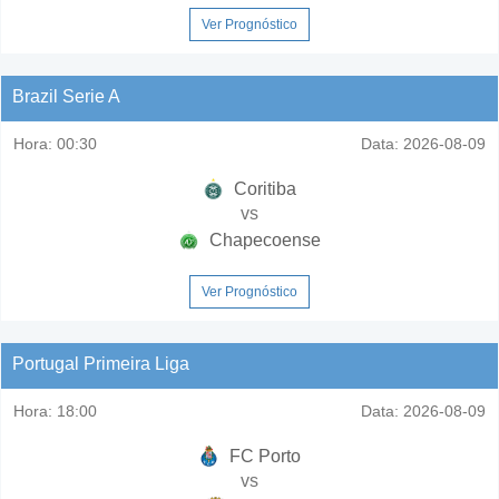
Ver Prognóstico
Brazil Serie A
Hora:
00:30
Data:
2026-08-09
Coritiba
vs
Chapecoense
Ver Prognóstico
Portugal Primeira Liga
Hora:
18:00
Data:
2026-08-09
FC Porto
vs