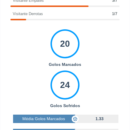
Visitante Empates
5/7
Visitante Derrotas
1/7
20
Golos Marcados
24
Golos Sofridos
Média Golos Marcados
1.33