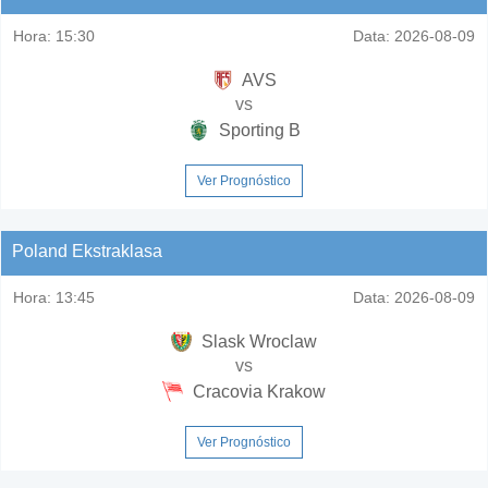
Hora:
15:30
Data:
2026-08-09
AVS
vs
Sporting B
Ver Prognóstico
Poland Ekstraklasa
Hora:
13:45
Data:
2026-08-09
Slask Wroclaw
vs
Cracovia Krakow
Ver Prognóstico