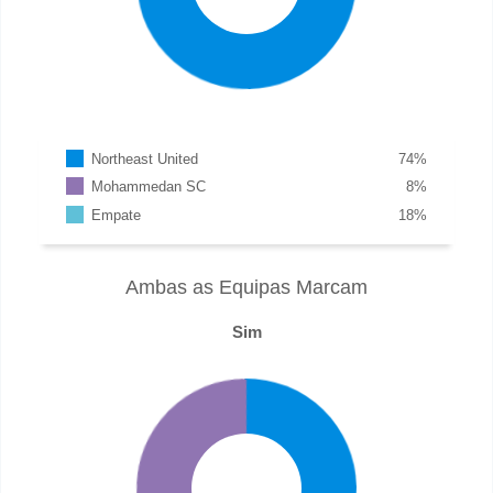
Northeast United
74
%
Mohammedan SC
8
%
Empate
18
%
Ambas as Equipas Marcam
Sim