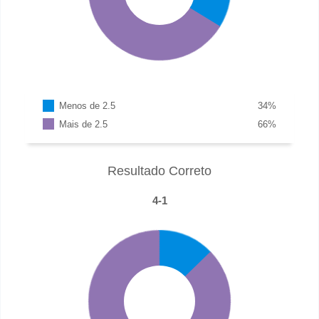
Menos de 2.5
34
%
Mais de 2.5
66
%
Resultado Correto
4-1