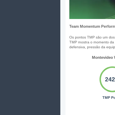
Team Momentum Perform
Os pontos TMP são um dos 
TMP mostra o momento da eq
defensiva, pressão da equip
Montevideo 
242
TMP Po