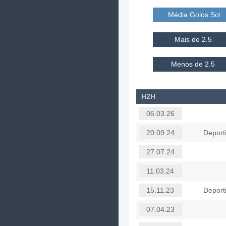
Média Golos Sofr
Mais de 2.5
Menos de 2.5
H2H
06.03.26
Deport
20.09.24
27.07.24
11.03.24
Deport
15.11.23
07.04.23