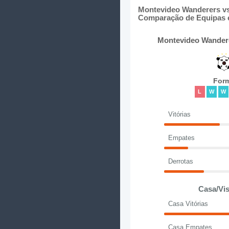
Montevideo Wanderers vs
Comparação de Equipas e
Montevideo Wandere
For
L
W
W
Vitórias
Empates
Derrotas
Casa/Vis
Casa Vitórias
Casa Empates