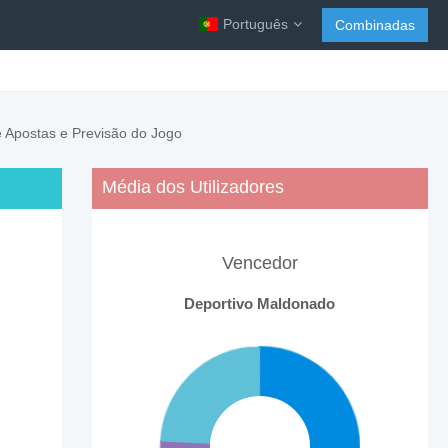
Português
Combinadas
e Apostas e Previsão do Jogo
Média dos Utilizadores
Vencedor
Deportivo Maldonado