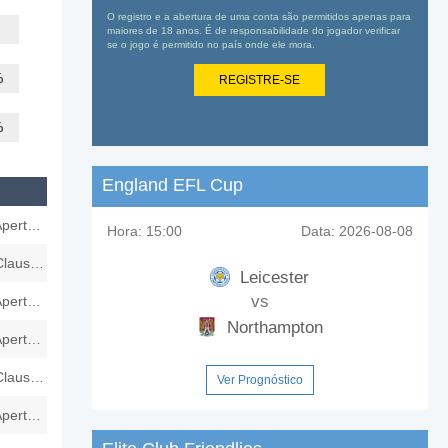
O registro e a abertura de uma conta são permitidos apenas para
maiores de 18 anos. É de responsabilidade do jogador verificar
se o jogo é permitido no país onde ele mora.
%
REGISTRE-SE
%
England EFL Cup
Primera División - Apertura
Hora:
15:00
Data:
2026-08-08
Primera División - Clausura
Leicester
vs
Primera División - Apertura
Northampton
Primera División - Apertura
Primera División - Clausura
Ver Prognóstico
Primera División - Apertura