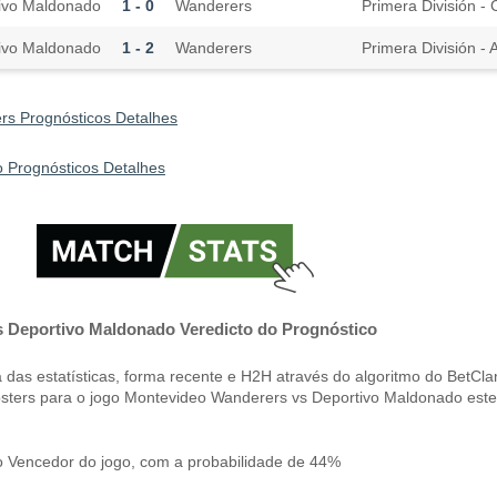
ivo Maldonado
1 - 0
Wanderers
ivo Maldonado
1 - 2
Wanderers
s Prognósticos Detalhes
 Prognósticos Detalhes
 Deportivo Maldonado Veredicto do Prognóstico
das estatísticas, forma recente e H2H através do algoritmo do BetCla
psters para o jogo Montevideo Wanderers vs Deportivo Maldonado este
 Vencedor do jogo, com a probabilidade de 44%