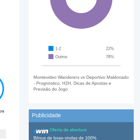
1-2
22
%
Outros
78
%
Montevideo Wanderers vs Deportivo Maldonado
- Prognóstico, H2H, Dicas de Apostas e
Previsão do Jogo
os
Publicidade
Oferta de abertura
Bônus de boas-vindas de 100%