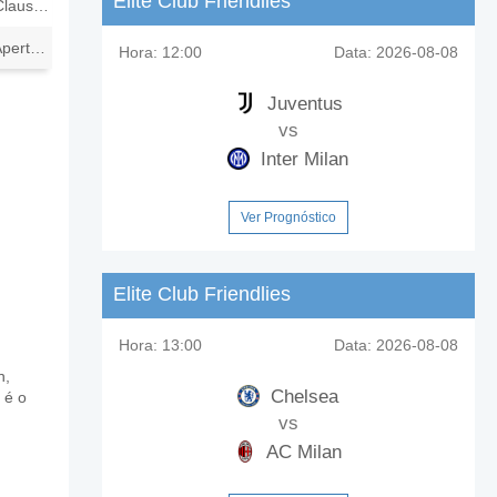
Elite Club Friendlies
Primera División - Clausura
Primera División - Apertura
Hora:
12:00
Data:
2026-08-08
Juventus
vs
Inter Milan
Ver Prognóstico
Elite Club Friendlies
Hora:
13:00
Data:
2026-08-08
n,
Chelsea
 é o
vs
AC Milan