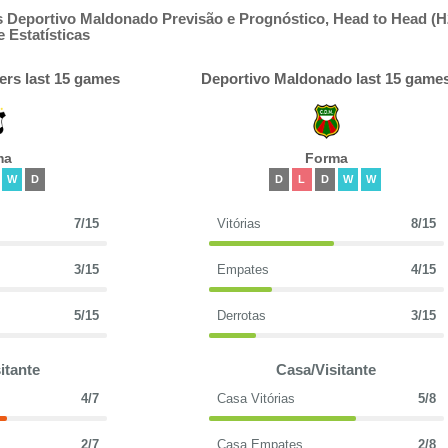
 Deportivo Maldonado Previsão e Prognóstico, Head to Head (H
 Estatísticas
rs last 15 games
Deportivo Maldonado last 15 game
ma
Forma
W
D
D
L
D
W
W
7/15
Vitórias
8/15
3/15
Empates
4/15
5/15
Derrotas
3/15
itante
Casa/Visitante
4/7
Casa Vitórias
5/8
2/7
Casa Empates
2/8