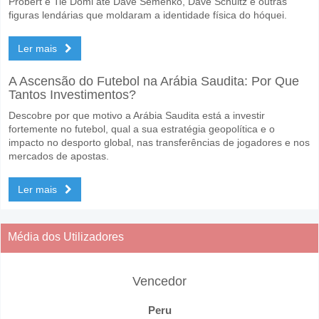
Probert e Tie Domi até Dave Semenko, Dave Schultz e outras
figuras lendárias que moldaram a identidade física do hóquei.
Ler mais
A Ascensão do Futebol na Arábia Saudita: Por Que
Tantos Investimentos?
Descobre por que motivo a Arábia Saudita está a investir
fortemente no futebol, qual a sua estratégia geopolítica e o
impacto no desporto global, nas transferências de jogadores e nos
mercados de apostas.
Ler mais
Média dos Utilizadores
Vencedor
Peru