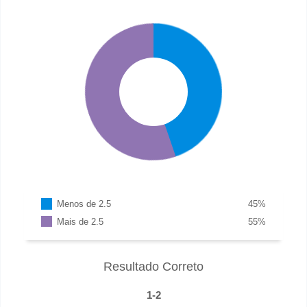
Menos de 2.5
45
%
Mais de 2.5
55
%
Resultado Correto
1-2