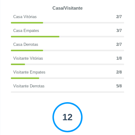
Casa/Visitante
Casa Vitórias
2/7
Casa Empates
3/7
Casa Derrotas
2/7
Visitante Vitórias
1/8
Visitante Empates
2/8
Visitante Derrotas
5/8
12