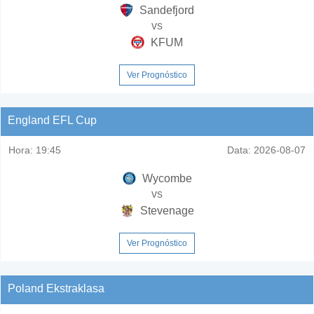
Sandefjord
vs
KFUM
Ver Prognóstico
England EFL Cup
Hora:
19:45
Data:
2026-08-07
Wycombe
vs
Stevenage
Ver Prognóstico
Poland Ekstraklasa