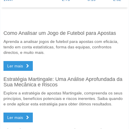
Facebook
Telegram
Instagram
Quando é a partida entre Haiti v Peru?
Como Analisar um Jogo de Futebol para Apostas
A partida entre Haiti v Peru 06 June 2026 00:30.
Aprenda a analisar jogos de futebol para apostas com eficácia,
Quem é o time favorito para vencer entre Haiti v Peru?
tendo em conta estatísticas, forma das equipas, confrontos
Peru para o Vencedor do jogo, com a probabilidade de 45%
directos, e muito mais.
Será que ambas as equipas marcam no jogo Haiti v Pe
Ler mais
Sim para Ambas as Equipas Marcam, com a percentagem de 53%.
Estratégia Martingale: Uma Análise Aprofundada da
Qual é a previsão de resultado correcto para Haiti v Pe
Sua Mecânica e Riscos
No lado arriscado, pode tentar o Resultado Correto de 1-2 que tem 
Explore a estratégia de apostas Martingale, compreenda os seus
princípios, benefícios potenciais e riscos inerentes. Saiba quando
e onde aplicar esta estratégia para obter ótimos resultados.
Ler mais