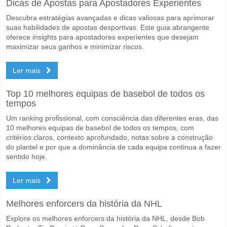
Dicas de Apostas para Apostadores Experientes
Descubra estratégias avançadas e dicas valiosas para aprimorar
suas habilidades de apostas desportivas. Este guia abrangente
oferece insights para apostadores experientes que desejam
maximizar seus ganhos e minimizar riscos.
Ler mais
Top 10 melhores equipas de basebol de todos os
tempos
Um ranking profissional, com consciência das diferentes eras, das
10 melhores equipas de basebol de todos os tempos, com
critérios claros, contexto aprofundado, notas sobre a construção
do plantel e por que a dominância de cada equipa continua a fazer
sentido hoje.
Ler mais
Melhores enforcers da história da NHL
Explore os melhores enforcers da história da NHL, desde Bob