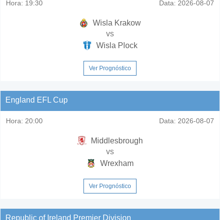
Hora:
19:30
Data:
2026-08-07
Wisla Krakow
vs
Wisla Plock
Ver Prognóstico
England EFL Cup
Hora:
20:00
Data:
2026-08-07
Middlesbrough
vs
Wrexham
Ver Prognóstico
Republic of Ireland Premier Division