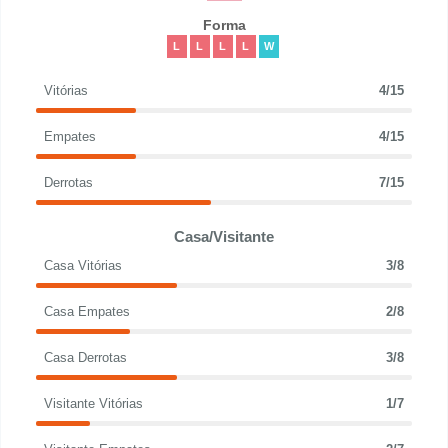
Forma
L
L
L
L
W
Vitórias
4/15
Empates
4/15
Derrotas
7/15
Casa/Visitante
Casa Vitórias
3/8
Casa Empates
2/8
Casa Derrotas
3/8
Visitante Vitórias
1/7