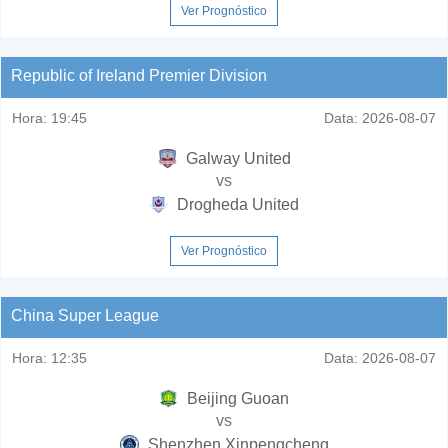
Ver Prognóstico
Republic of Ireland Premier Division
Hora:
19:45
Data:
2026-08-07
Galway United
vs
Drogheda United
Ver Prognóstico
China Super League
Hora:
12:35
Data:
2026-08-07
Beijing Guoan
vs
Shenzhen Xinpengcheng