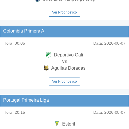
Ver Prognóstico
Colombia Primera A
Hora:
00:05
Data:
2026-08-07
Deportivo Cali
vs
Aguilas Doradas
Ver Prognóstico
Portugal Primeira Liga
Hora:
20:15
Data:
2026-08-07
Estoril