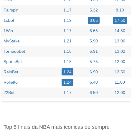
Fairspin
1.17
5.32
8.10
1xBet
1.19
8.05
17.50
1Win
1.17
6.65
14.50
MyStake
1.21
5.90
13.00
TornadoBet
1.18
6.91
13.02
SportsBet
1.18
5.75
12.00
RainBet
1.24
6.90
13.50
Rolletto
1.24
6.40
11.00
22Bet
1.17
6.50
12.00
Facebook
Telegram
Instagram
Quando é a partida entre Portugal v Chile?
Top 5 finais da NBA mais icónicas de sempre
A partida entre Portugal v Chile 06 June 2026 18:45.