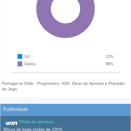
3-0
12
%
Outros
88
%
Portugal vs Chile - Prognóstico, H2H, Dicas de Apostas e Previsão
do Jogo
Publicidade
Oferta de abertura
Bônus de boas-vindas de 100%