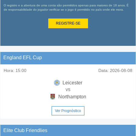
O registro e a abertura de uma conta são permitidos apenas para maiores de 18 anos. É
de responsabilidade do jogador verificar se o jogo é permitido no país onde ele mora.
REGISTRE-SE
England EFL Cup
Hora:
15:00
Data:
2026-08-08
Leicester
vs
Northampton
Ver Prognóstico
Elite Club Friendlies