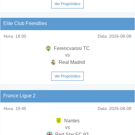
Ver Prognóstico
Elite Club Friendlies
Hora:
18:00
Data:
2026-08-08
Ferencvarosi TC
vs
Real Madrid
Ver Prognóstico
France Ligue 2
Hora:
19:45
Data:
2026-08-08
Nantes
vs
Red Star FC 93