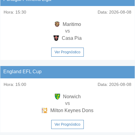
Hora:
15:30
Data:
2026-08-08
Maritimo
vs
Casa Pia
Ver Prognóstico
England EFL Cup
Hora:
15:00
Data:
2026-08-08
Norwich
vs
Milton Keynes Dons
Ver Prognóstico