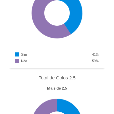
Sim
41
%
Não
59
%
Total de Golos 2.5
Mais de 2.5