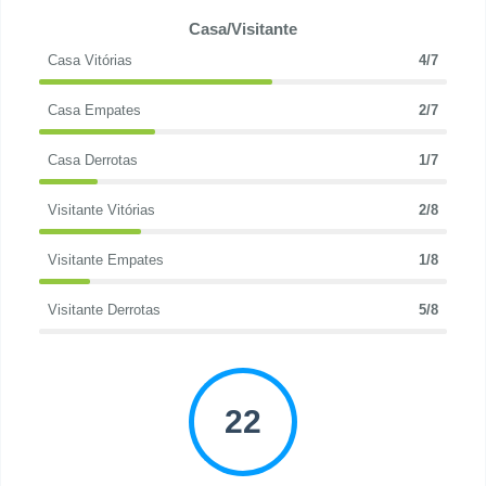
Casa/Visitante
Casa Vitórias
4/7
Casa Empates
2/7
Casa Derrotas
1/7
Visitante Vitórias
2/8
Visitante Empates
1/8
Visitante Derrotas
5/8
22