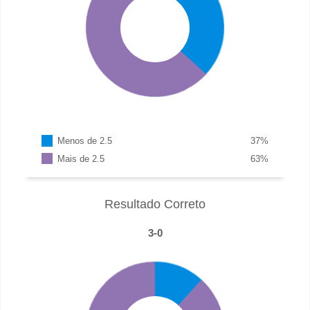
Menos de 2.5
37
%
Mais de 2.5
63
%
Resultado Correto
3-0