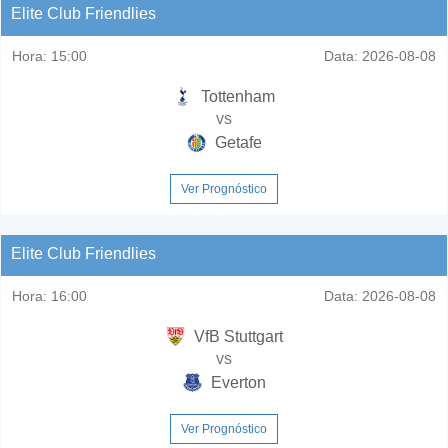
Elite Club Friendlies
Hora:
15:00
Data:
2026-08-08
Tottenham
vs
Getafe
Ver Prognóstico
Elite Club Friendlies
Hora:
16:00
Data:
2026-08-08
VfB Stuttgart
vs
Everton
Ver Prognóstico