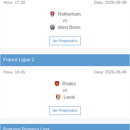
Hora:
17:30
Data:
2026-08-08
Rotherham
vs
West Brom
Ver Prognóstico
France Ligue 2
Hora:
19:45
Data:
2026-08-08
Rodez
vs
Laval
Ver Prognóstico
Portugal Primeira Liga