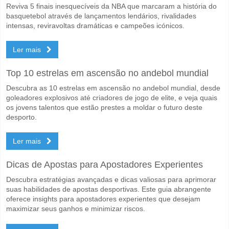
Reviva 5 finais inesquecíveis da NBA que marcaram a história do
Quem é o time favorito para vencer entre Portugal v Chi
basquetebol através de lançamentos lendários, rivalidades
Portugal para o Vencedor do jogo, com a probabilidade de 81%
intensas, reviravoltas dramáticas e campeões icónicos.
Será que ambas as equipas marcam no jogo Portugal v
Ler mais
Não para Ambas as Equipas Marcam, com a percentagem de 55%.
Top 10 estrelas em ascensão no andebol mundial
Qual é a previsão de resultado correcto para Portugal v
Descubra as 10 estrelas em ascensão no andebol mundial, desde
No lado arriscado, pode tentar o Resultado Correto de 3-0 que tem 
goleadores explosivos até criadores de jogo de elite, e veja quais
os jovens talentos que estão prestes a moldar o futuro deste
desporto.
Ler mais
Dicas de Apostas para Apostadores Experientes
Descubra estratégias avançadas e dicas valiosas para aprimorar
suas habilidades de apostas desportivas. Este guia abrangente
oferece insights para apostadores experientes que desejam
maximizar seus ganhos e minimizar riscos.