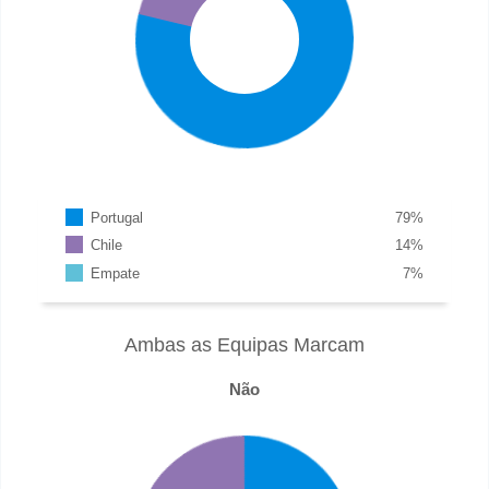
Portugal
79
%
Chile
14
%
Empate
7
%
Ambas as Equipas Marcam
Não