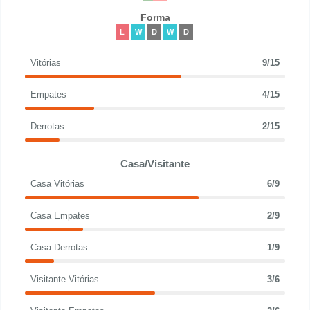
Forma
L
W
D
W
D
Vitórias
9/15
Empates
4/15
Derrotas
2/15
Casa/Visitante
Casa Vitórias
6/9
Casa Empates
2/9
Casa Derrotas
1/9
Visitante Vitórias
3/6