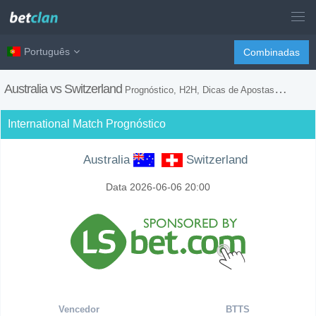
Português
Combinadas
Australia vs Switzerland
Prognóstico, H2H, Dicas de Apostas e Previsão do Jogo
International Match Prognóstico
Australia
Switzerland
Data 2026-06-06 20:00
Vencedor
BTTS