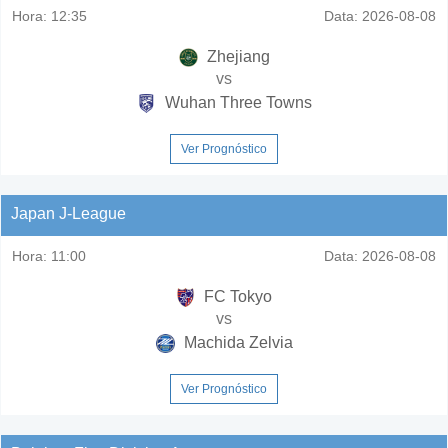
Hora:
12:35
Data:
2026-08-08
Zhejiang
vs
Wuhan Three Towns
Ver Prognóstico
Japan J-League
Hora:
11:00
Data:
2026-08-08
FC Tokyo
vs
Machida Zelvia
Ver Prognóstico