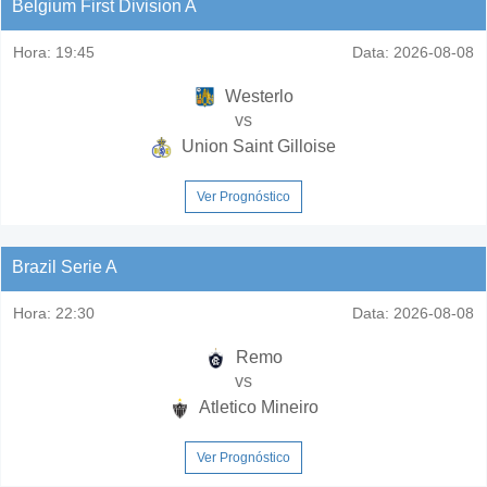
Belgium First Division A
Hora:
19:45
Data:
2026-08-08
Westerlo
vs
Union Saint Gilloise
Ver Prognóstico
Brazil Serie A
Hora:
22:30
Data:
2026-08-08
Remo
vs
Atletico Mineiro
Ver Prognóstico