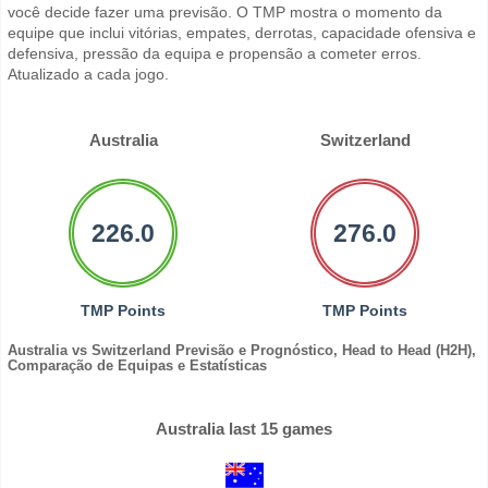
você decide fazer uma previsão. O TMP mostra o momento da
equipe que inclui vitórias, empates, derrotas, capacidade ofensiva e
defensiva, pressão da equipa e propensão a cometer erros.
Atualizado a cada jogo.
Australia
Switzerland
226.0
276.0
TMP Points
TMP Points
Australia vs Switzerland Previsão e Prognóstico, Head to Head (H2H),
Comparação de Equipas e Estatísticas
Australia last 15 games