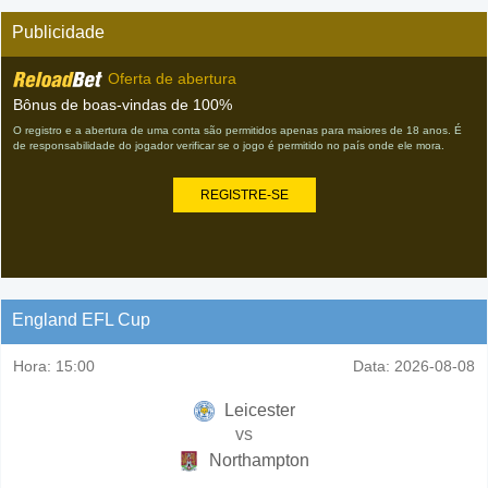
Publicidade
Oferta de abertura
Bônus de boas-vindas de 100%
O registro e a abertura de uma conta são permitidos apenas para maiores de 18 anos. É
de responsabilidade do jogador verificar se o jogo é permitido no país onde ele mora.
REGISTRE-SE
England EFL Cup
Hora:
15:00
Data:
2026-08-08
Leicester
vs
Northampton