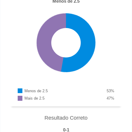
Menos de 2.5
Menos de 2.5
53
%
Mais de 2.5
47
%
Resultado Correto
0-1