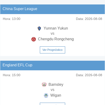
China Super League
Hora:
13:00
Data:
2026-08-08
Yunnan Yukun
vs
Chengdu Rongcheng
Ver Prognóstico
England EFL Cup
Hora:
15:00
Data:
2026-08-08
Barnsley
vs
Wigan