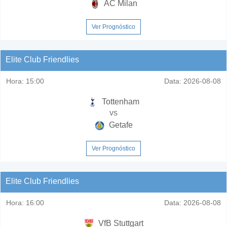
AC Milan
Ver Prognóstico
Elite Club Friendlies
Hora:
15:00
Data:
2026-08-08
Tottenham
vs
Getafe
Ver Prognóstico
Elite Club Friendlies
Hora:
16:00
Data:
2026-08-08
VfB Stuttgart