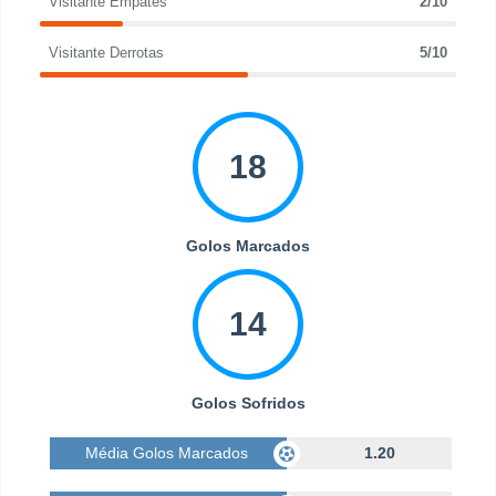
Visitante Empates
2/10
Visitante Derrotas
5/10
18
Golos Marcados
14
Golos Sofridos
Média Golos Marcados
1.20