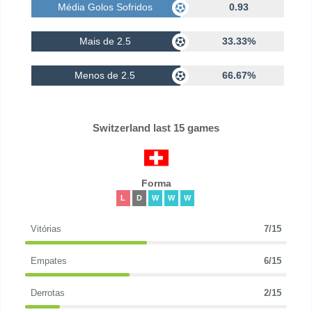
Média Golos Sofridos
0.93
Mais de 2.5
33.33%
Menos de 2.5
66.67%
Switzerland last 15 games
Forma
L
D
W
W
W
Vitórias
7/15
Empates
6/15
Derrotas
2/15