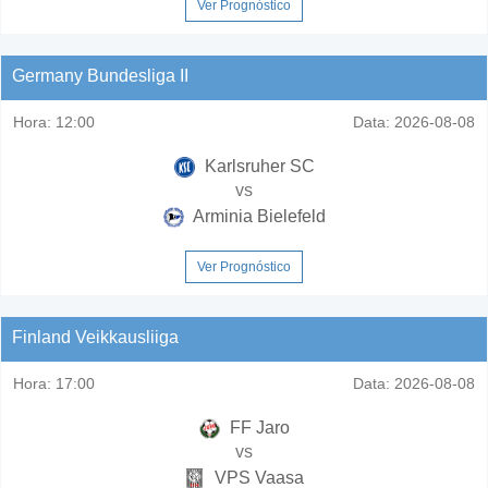
Ver Prognóstico
Germany Bundesliga II
Hora:
12:00
Data:
2026-08-08
Karlsruher SC
vs
Arminia Bielefeld
Ver Prognóstico
Finland Veikkausliiga
Hora:
17:00
Data:
2026-08-08
FF Jaro
vs
VPS Vaasa