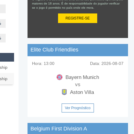
maiores de 18 anos. É de responsabilidade do jogador verificar
se o jogo é permitido no país onde ele mora.
REGISTRE-SE
%
%
Elite Club Friendlies
Hora:
13:00
Data:
2026-08-07
ship
Bayern Munich
ship
vs
Aston Villa
Ver Prognóstico
Belgium First Division A