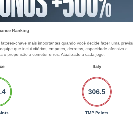
ance Ranking
fatores-chave mais importantes quando você decide fazer uma previs
uipe que inclui vitórias, empates, derrotas, capacidade ofensiva e
a e propensão a cometer erros. Atualizado a cada jogo.
ce
Italy
.4
306.5
ints
TMP Points