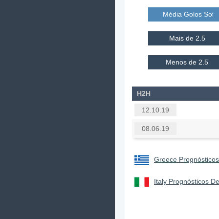
Média Golos Sofr
Mais de 2.5
Menos de 2.5
H2H
12.10.19
08.06.19
Greece Prognósticos
Italy Prognósticos D