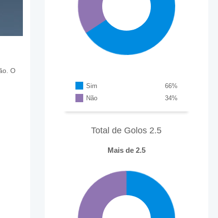
ão. O
Sim
66
%
Não
34
%
Total de Golos 2.5
Mais de 2.5