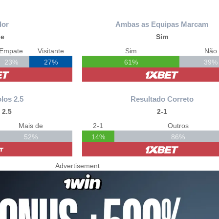
dor
Ambas as Equipas Marcam
ce
Sim
Empate
Visitante
Sim
Não
23%
27%
61%
39%
los 2.5
Resultado Correto
 2.5
2-1
Mais de
2-1
Outros
52%
14%
86%
Advertisement