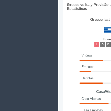
Greece vs Italy Previsão
Estatísticas
Greece last
For
L
D
D
Vitórias
Empates
Derrotas
Casa/Vis
Casa Vitórias
Casa Empates