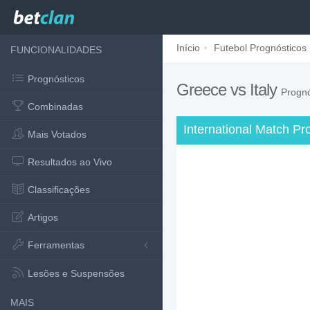
Início
Futebol Prognósticos
FUNCIONALIDADES
Prognósticos
Greece vs Italy
Prognó
Combinadas
International Match Pr
Mais Votados
Resultados ao Vivo
Classificações
Artigos
Ferramentas
Lesões e Suspensões
MAIS