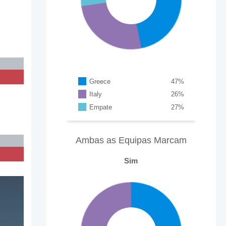
Greece
47
%
Italy
26
%
Empate
27
%
Ambas as Equipas Marcam
Sim