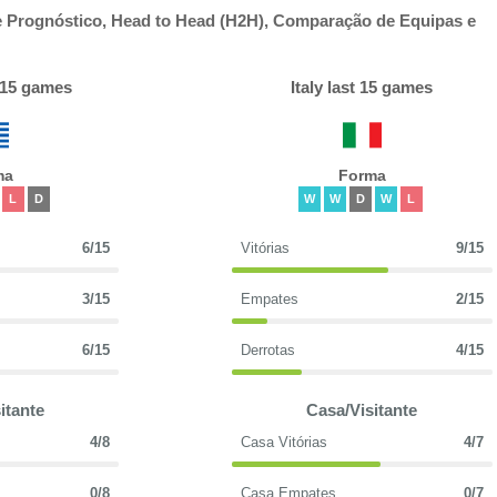
 e Prognóstico, Head to Head (H2H), Comparação de Equipas e
 15 games
Italy last 15 games
ma
Forma
L
D
W
W
D
W
L
6/15
Vitórias
9/15
3/15
Empates
2/15
6/15
Derrotas
4/15
itante
Casa/Visitante
4/8
Casa Vitórias
4/7
0/8
Casa Empates
0/7