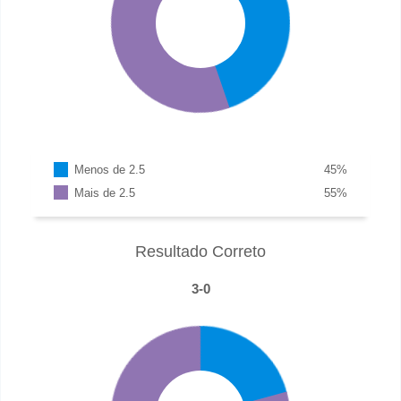
Menos de 2.5
45
%
Mais de 2.5
55
%
Resultado Correto
3-0