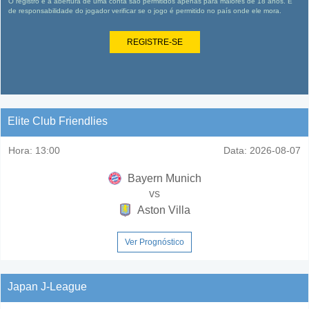
O registro e a abertura de uma conta são permitidos apenas para maiores de 18 anos. É
de responsabilidade do jogador verificar se o jogo é permitido no país onde ele mora.
REGISTRE-SE
Elite Club Friendlies
Hora:
13:00
Data:
2026-08-07
Bayern Munich
vs
Aston Villa
Ver Prognóstico
Japan J-League