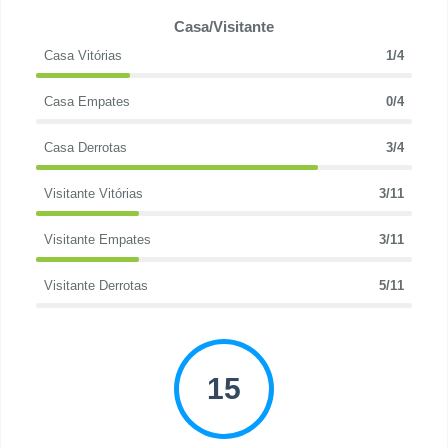
Casa/Visitante
Casa Vitórias
1/4
Casa Empates
0/4
Casa Derrotas
3/4
Visitante Vitórias
3/11
Visitante Empates
3/11
Visitante Derrotas
5/11
15