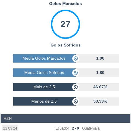
Golos Marcados
27
Golos Sofridos
Média Golos Marcados
1.00
Média Golos Sofridos
1.80
Mais de 2.5
46.67%
Menos de 2.5
53.33%
H2H
Ecuador
2 - 0
Guatemala
22.03.24