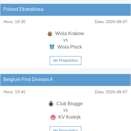
Poland Ekstraklasa
Hora:
19:30
Data:
2026-08-07
Wisla Krakow
vs
Wisla Plock
Ver Prognóstico
Belgium First Division A
Hora:
19:45
Data:
2026-08-07
Club Brugge
vs
KV Kortrijk
Ver Prognóstico