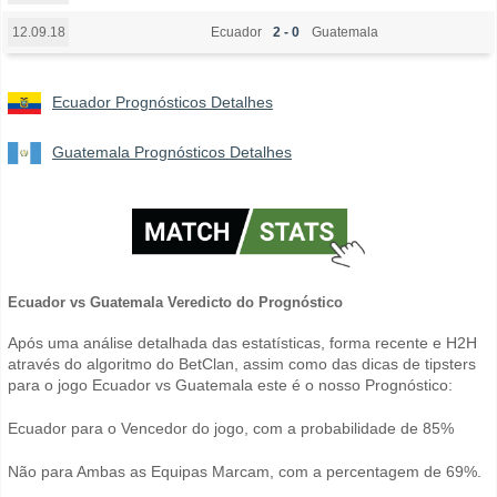
Ecuador
2 - 0
Guatemala
12.09.18
Ecuador Prognósticos Detalhes
Guatemala Prognósticos Detalhes
Ecuador vs Guatemala Veredicto do Prognóstico
Após uma análise detalhada das estatísticas, forma recente e H2H
através do algoritmo do BetClan, assim como das dicas de tipsters
para o jogo Ecuador vs Guatemala este é o nosso Prognóstico:
Ecuador para o Vencedor do jogo, com a probabilidade de 85%
Não para Ambas as Equipas Marcam, com a percentagem de 69%.