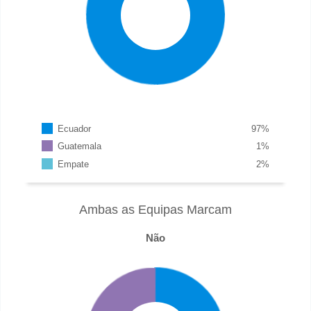
Ecuador
97
%
Guatemala
1
%
Empate
2
%
Ambas as Equipas Marcam
Não