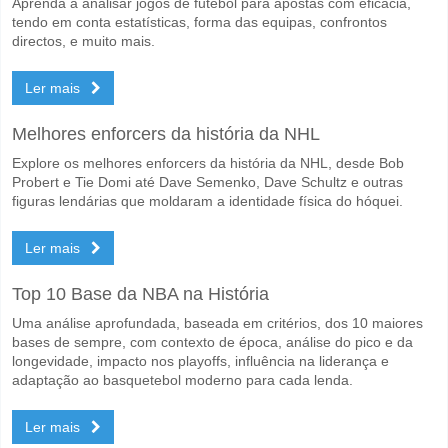
Aprenda a analisar jogos de futebol para apostas com eficácia,
tendo em conta estatísticas, forma das equipas, confrontos
directos, e muito mais.
Ler mais
Melhores enforcers da história da NHL
Explore os melhores enforcers da história da NHL, desde Bob
Probert e Tie Domi até Dave Semenko, Dave Schultz e outras
figuras lendárias que moldaram a identidade física do hóquei.
Ler mais
Top 10 Base da NBA na História
Uma análise aprofundada, baseada em critérios, dos 10 maiores
bases de sempre, com contexto de época, análise do pico e da
longevidade, impacto nos playoffs, influência na liderança e
adaptação ao basquetebol moderno para cada lenda.
Ler mais