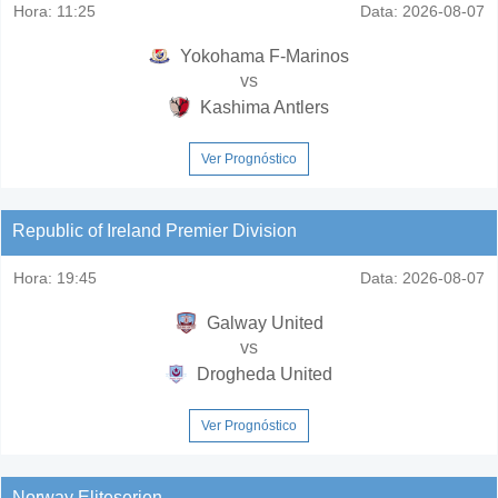
Hora:
11:25
Data:
2026-08-07
Yokohama F-Marinos
vs
Kashima Antlers
Ver Prognóstico
Republic of Ireland Premier Division
Hora:
19:45
Data:
2026-08-07
Galway United
vs
Drogheda United
Ver Prognóstico
Norway Eliteserien