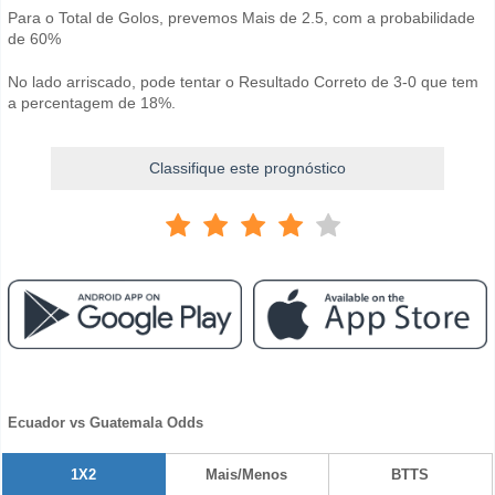
Para o Total de Golos, prevemos Mais de 2.5, com a probabilidade
de 60%
No lado arriscado, pode tentar o Resultado Correto de 3-0 que tem
a percentagem de 18%.
Classifique este prognóstico
Ecuador vs Guatemala Odds
1X2
Mais/Menos
BTTS