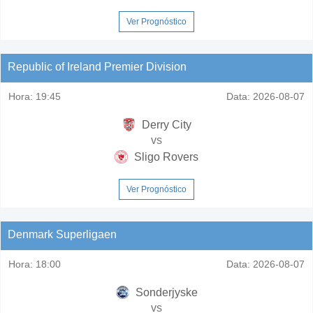
Ver Prognóstico
Republic of Ireland Premier Division
Hora:
19:45
Data:
2026-08-07
Derry City
vs
Sligo Rovers
Ver Prognóstico
Denmark Superligaen
Hora:
18:00
Data:
2026-08-07
Sonderjyske
vs