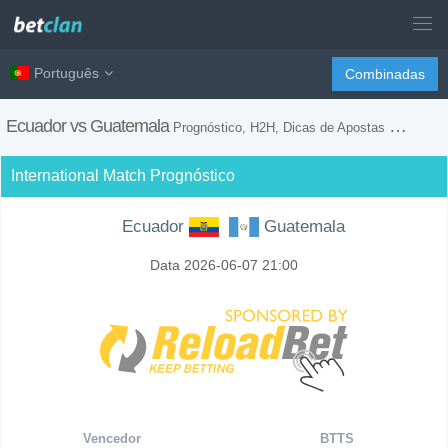
Português
Combinadas
Ecuador vs Guatemala
Prognóstico, H2H, Dicas de Apostas e Previsão do Jogo
International Match Prognóstico
Ecuador
Guatemala
Data 2026-06-07 21:00
Vencedor
BTTS