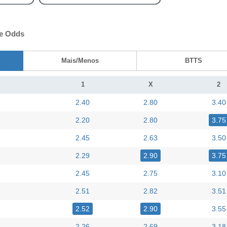
de Odds
Mais/Menos
BTTS
1
X
2
2.40
2.80
3.40
2.20
2.80
3.75
2.45
2.63
3.50
2.29
2.90
3.75
2.45
2.75
3.10
2.51
2.82
3.51
2.52
2.90
3.55
2.26
2.69
3.18