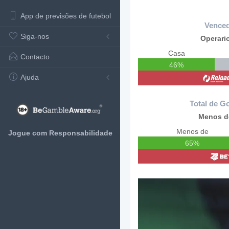
App de previsões de futebol
Vence
Siga-nos
Operari
Casa
Contacto
46%
Ajuda
Total de Go
Menos d
Menos de
Jogue com Responsabilidade
65%