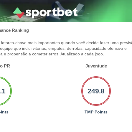
ance Ranking
fatores-chave mais importantes quando você decide fazer uma previs
uipe que inclui vitórias, empates, derrotas, capacidade ofensiva e
a e propensão a cometer erros. Atualizado a cada jogo.
io PR
Juventude
.1
249.8
ints
TMP Points