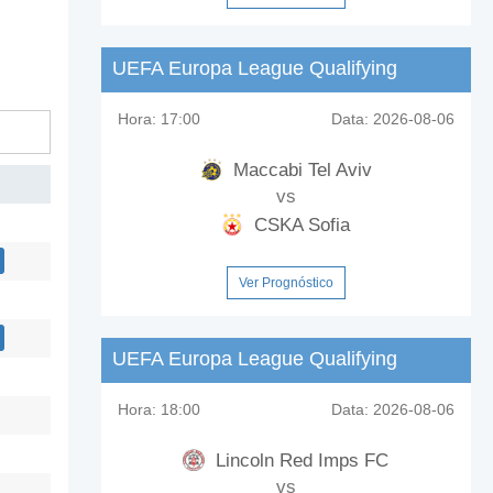
UEFA Europa League Qualifying
Hora:
17:00
Data:
2026-08-06
Maccabi Tel Aviv
vs
CSKA Sofia
Ver Prognóstico
UEFA Europa League Qualifying
Hora:
18:00
Data:
2026-08-06
Lincoln Red Imps FC
vs