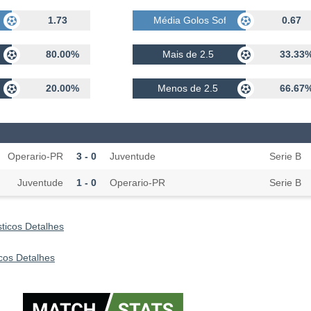
idos
1.73
Média Golos Sofridos
0.67
80.00%
Mais de 2.5
33.33
20.00%
Menos de 2.5
66.67
Operario-PR
3 - 0
Juventude
Serie B
Juventude
1 - 0
Operario-PR
Serie B
ticos Detalhes
cos Detalhes