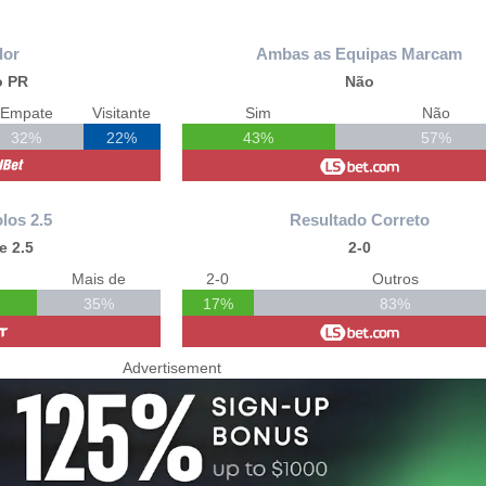
dor
Ambas as Equipas Marcam
o PR
Não
Empate
Visitante
Sim
Não
32%
22%
43%
57%
los 2.5
Resultado Correto
e 2.5
2-0
Mais de
2-0
Outros
35%
17%
83%
Advertisement