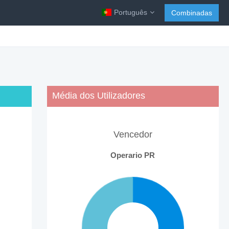
Português
Combinadas
Média dos Utilizadores
Vencedor
Operario PR