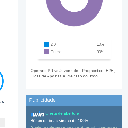
2-0
10
%
Outros
90
%
Operario PR vs Juventude - Prognóstico, H2H,
Dicas de Apostas e Previsão do Jogo
Publicidade
os
Oferta de abertura
Bônus de boas-vindas de 100%
O registro e a abertura de uma conta são permitidos apenas para