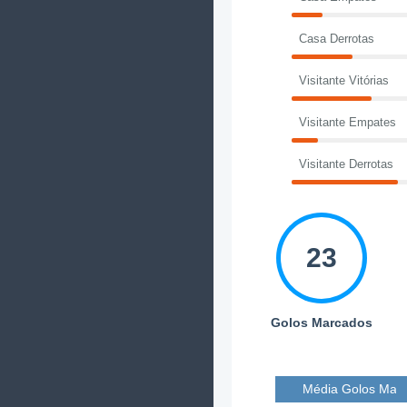
Casa Derrotas
Visitante Vitórias
Visitante Empates
Visitante Derrotas
23
Golos Marcados
Média Golos Mar