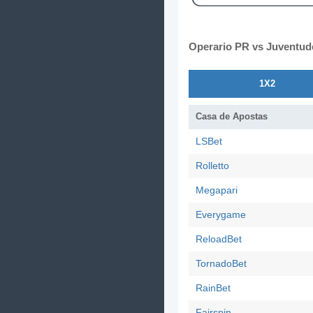
Operario PR vs Juventu
1X2
Casa de Apostas
LSBet
Rolletto
Megapari
Everygame
ReloadBet
TornadoBet
RainBet
Fairspin