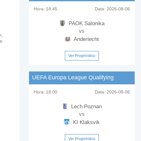
Hora:
18:45
Data:
2026-08-06
PAOK Salonika
vs
n,
Anderlecht
o:
Ver Prognóstico
UEFA Europa League Qualifying
Hora:
18:00
Data:
2026-08-06
Lech Poznan
vs
KI Klaksvik
Ver Prognóstico