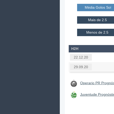
Média Golos Sofr
Mais de 2.5
Menos de 2.5
H2H
22.12.20
29.09.20
Operario PR Prognós
Juventude Prognósti