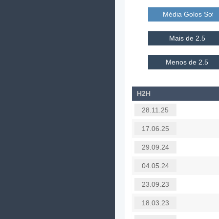
Média Golos Sofr
Mais de 2.5
Menos de 2.5
H2H
28.11.25
17.06.25
29.09.24
04.05.24
23.09.23
18.03.23