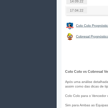
14.09.22
17.04.22
Colo Colo Prognósti
Cobresal Prognóstic
Colo Colo vs Cobresal Ve
Após uma análise detalhada 
assim como das dicas de tip
Colo Colo para o Vencedor 
Sim para Ambas as Equipa