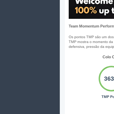
Team Momentum Perform
Os pontos TMP são um dos 
TMP mostra o momento da eq
defensiva, pressão da equip
Colo 
363
TMP Po