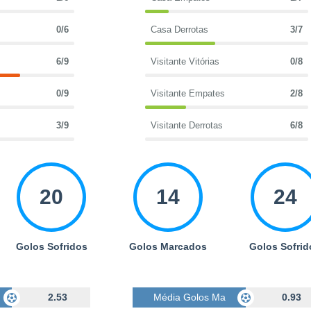
0/6
Casa Derrotas
3/7
6/9
Visitante Vitórias
0/8
0/9
Visitante Empates
2/8
3/9
Visitante Derrotas
6/8
20
14
24
Golos Sofridos
Golos Marcados
Golos Sofrid
cados
2.53
Média Golos Marcados
0.93