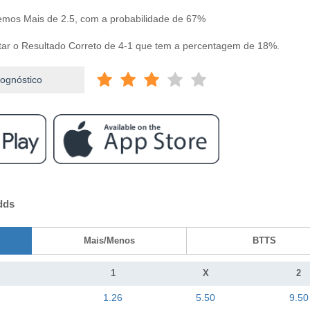
vemos Mais de 2.5, com a probabilidade de 67%
ntar o Resultado Correto de 4-1 que tem a percentagem de 18%.
rognóstico
dds
Mais/Menos
BTTS
1
X
2
1.26
5.50
9.50