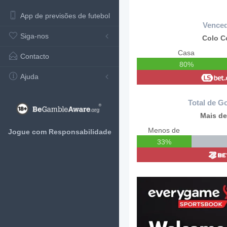
App de previsões de futebol
Vence
Siga-nos
Colo C
Casa
Contacto
80%
Ajuda
Total de Go
Mais de
Menos de
Jogue com Responsabilidade
33%