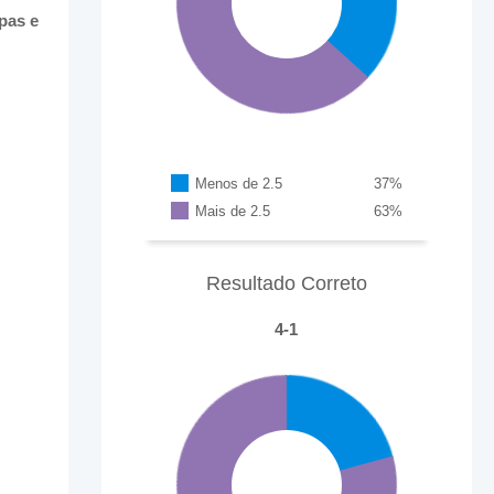
pas e
Menos de 2.5
37
%
Mais de 2.5
63
%
Resultado Correto
4-1