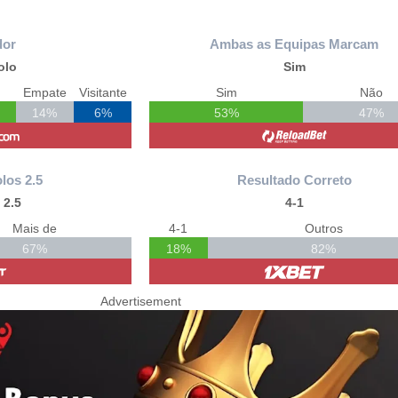
dor
Ambas as Equipas Marcam
olo
Sim
Empate
Visitante
Sim
Não
14%
6%
53%
47%
los 2.5
Resultado Correto
 2.5
4-1
Mais de
4-1
Outros
67%
18%
82%
Advertisement