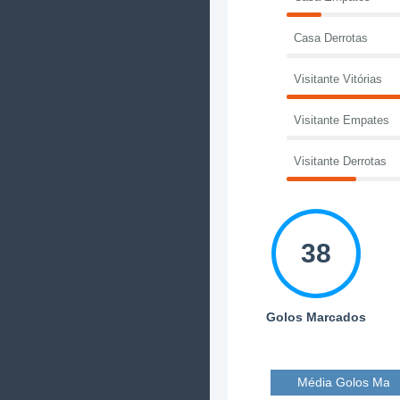
Casa Derrotas
Visitante Vitórias
Visitante Empates
Visitante Derrotas
38
Golos Marcados
Média Golos Mar