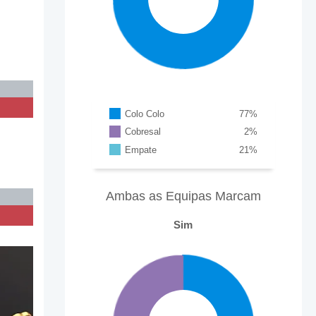
Colo Colo
77
%
Cobresal
2
%
Empate
21
%
Ambas as Equipas Marcam
Sim