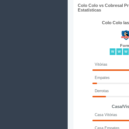
Colo Colo vs Cobresal P
Estatísticas
Colo Colo la
For
W
W
W
Vitórias
Empates
Derrotas
Casa/Vis
Casa Vitórias
Casa Empates