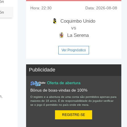
ión
Hora:
22:30
Data:
2026-08-08
ión
Coquimbo Unido
vs
La Serena
Ver Prognóstico
Publicidade
Oferta de abertura
Bônus de boas-vindas de 100%
n,
O registro e a abertura de uma conta são permitidos apenas para
maiores de 18 anos. É de responsabilidade do jogador verificar
se o jogo é permitido no país onde ele mora.
REGISTRE-SE