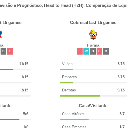
revisão e Prognóstico, Head to Head (H2H), Comparação de Equi
st 15 games
Cobresal last 15 games
ma
Forma
D
L
L
W
D
L
D
11/15
Vitórias
3/15
1/15
Empates
3/15
3/15
Derrotas
9/15
itante
Casa/Visitante
5/6
Casa Vitórias
3/7
1/6
Casa Empates
1/7