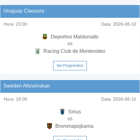
Uruguay Clausura
Hora:
23:00
Data:
2026-08-10
Deportivo Maldonado
vs
Racing Club de Montevideo
Ver Prognóstico
Sweden Allsvenskan
Hora:
18:00
Data:
2026-08-10
Sirius
vs
Brommapojkarna