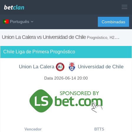
Português
Combinadas
Union La Calera vs Universidad de Chile
Prognóstico, H2H, Dicas de Apostas e Previsão do Jogo
Chile Liga de Primera Prognóstico
Union La Calera
Universidad de Chile
Data 2026-06-14 20:00
Vencedor
BTTS