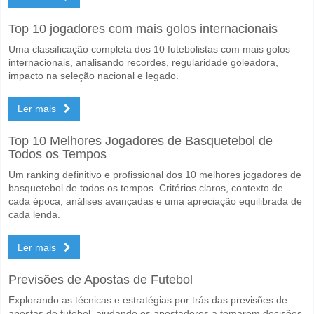
Top 10 jogadores com mais golos internacionais
Uma classificação completa dos 10 futebolistas com mais golos
internacionais, analisando recordes, regularidade goleadora,
impacto na seleção nacional e legado.
Ler mais
Top 10 Melhores Jogadores de Basquetebol de
Todos os Tempos
Um ranking definitivo e profissional dos 10 melhores jogadores de
basquetebol de todos os tempos. Critérios claros, contexto de
cada época, análises avançadas e uma apreciação equilibrada de
cada lenda.
Ler mais
Previsões de Apostas de Futebol
Explorando as técnicas e estratégias por trás das previsões de
apostas de futebol, ajudando os apostadores a tomarem decisões