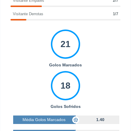
Visitante Empates
2/7
Visitante Derrotas
1/7
21
Golos Marcados
18
Golos Sofridos
Média Golos Marcados
1.40