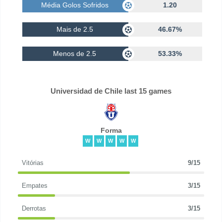
Média Golos Sofridos
1.20
Mais de 2.5
46.67%
Menos de 2.5
53.33%
Universidad de Chile last 15 games
Forma
W
W
W
W
W
Vitórias
9/15
Empates
3/15
Derrotas
3/15