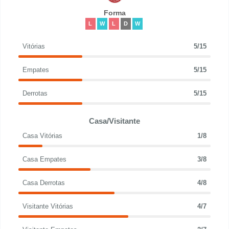
Forma
L
W
L
D
W
Vitórias
5/15
Empates
5/15
Derrotas
5/15
Casa/Visitante
Casa Vitórias
1/8
Casa Empates
3/8
Casa Derrotas
4/8
Visitante Vitórias
4/7