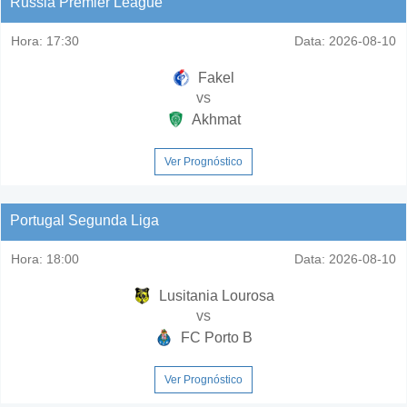
Russia Premier League
Hora:
17:30
Data:
2026-08-10
Fakel
vs
Akhmat
Ver Prognóstico
Portugal Segunda Liga
Hora:
18:00
Data:
2026-08-10
Lusitania Lourosa
vs
FC Porto B
Ver Prognóstico