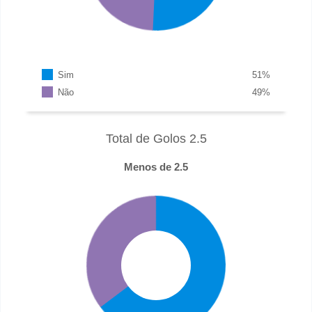
Sim
51
%
Não
49
%
Total de Golos 2.5
Menos de 2.5