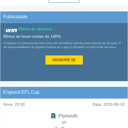
Publicidade
Oferta de abertura
Bônus de boas-vindas de 100%
O registro e a abertura de uma conta são permitidos apenas para maiores de 18 anos. É
de responsabilidade do jogador verificar se o jogo é permitido no país onde ele mora.
REGISTRE-SE
England EFL Cup
Hora:
20:00
Data:
2026-08-10
Plymouth
vs