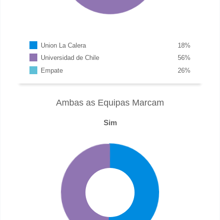
Union La Calera
18
%
Universidad de Chile
56
%
Empate
26
%
Ambas as Equipas Marcam
Sim