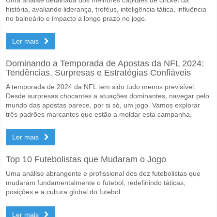
Quem é o time favorito para vencer entre Union La Cale
história, avaliando liderança, troféus, inteligência tática, influência
Universidad de Chile para o Vencedor do jogo, com a probabilidade 
no balneário e impacto a longo prazo no jogo.
Será que ambas as equipas marcam no jogo Union La C
Ler mais
Não para Ambas as Equipas Marcam, com a percentagem de 55%.
Dominando a Temporada de Apostas da NFL 2024:
Qual é a previsão de resultado correcto para Union La 
Tendências, Surpresas e Estratégias Confiáveis
No lado arriscado, pode tentar o Resultado Correto de 0-2 que tem 
A temporada de 2024 da NFL tem sido tudo menos previsível.
Desde surpresas chocantes a atuações dominantes, navegar pelo
mundo das apostas parece, por si só, um jogo. Vamos explorar
três padrões marcantes que estão a moldar esta campanha.
Ler mais
Top 10 Futebolistas que Mudaram o Jogo
Uma análise abrangente e profissional dos dez futebolistas que
mudaram fundamentalmente o futebol, redefinindo táticas,
posições e a cultura global do futebol.
Ler mais