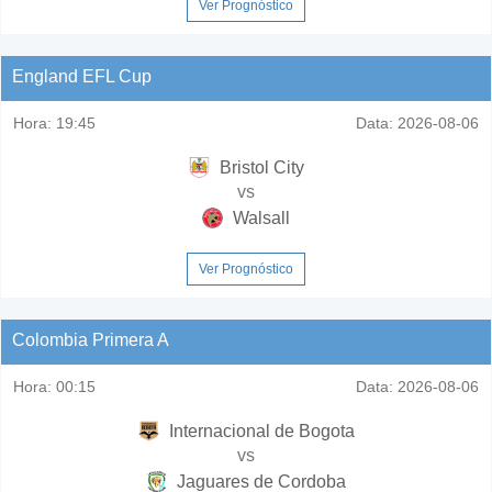
Ver Prognóstico
England EFL Cup
Hora:
19:45
Data:
2026-08-06
Bristol City
vs
Walsall
Ver Prognóstico
Colombia Primera A
Hora:
00:15
Data:
2026-08-06
Internacional de Bogota
vs
Jaguares de Cordoba