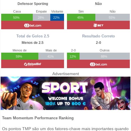
Defensor Sporting
Não
Casa
Empate
Visitante
Sim
Não
50%
28%
22%
45%
55%
Total de Golos 2.5
Resultado Correto
Menos de 2.5
2-0
Menos de
Mais de
2-0
Outros
59%
41%
12%
88%
Advertisement
Team Momentum Performance Ranking
Os pontos TMP são um dos fatores-chave mais importantes quando