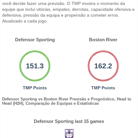
você decide fazer uma previsão. O TMP mostra o momento da
equipe que inclui vitórias, empates, derrotas, capacidade ofensiva e
defensiva, pressão da equipa e propensão a cometer erros.
Atualizado a cada jogo.
Defensor Sporting
Boston River
151.3
162.2
TMP Points
TMP Points
Defensor Sporting vs Boston River Previsão e Prognóstico, Head to
Head (H2H), Comparação de Equipas e Estatísticas
Defensor Sporting last 15 games