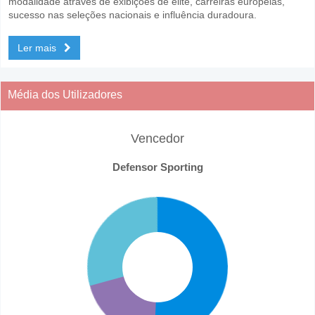
modalidade através de exibições de elite, carreiras europeias,
sucesso nas seleções nacionais e influência duradoura.
Ler mais
Média dos Utilizadores
Vencedor
Defensor Sporting