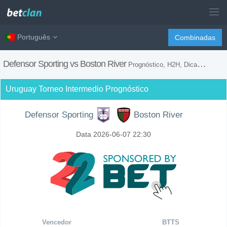
Português
Combinadas
Defensor Sporting vs Boston River
Prognóstico, H2H, Dicas de Apostas e Previsão do Jogo
Uruguay Torneo Intermedio Prognóstico
Defensor Sporting
Boston River
Data 2026-06-07 22:30
Vencedor
BTTS