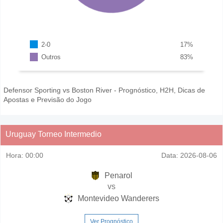
2-0
17
%
Outros
83
%
Defensor Sporting vs Boston River - Prognóstico, H2H, Dicas de
Apostas e Previsão do Jogo
Uruguay Torneo Intermedio
Hora:
00:00
Data:
2026-08-06
Penarol
vs
Montevideo Wanderers
Ver Prognóstico