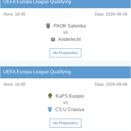
UEFA Europa League Qualifying
Hora:
18:45
Data:
2026-08-06
PAOK Salonika
vs
Anderlecht
Ver Prognóstico
UEFA Europa League Qualifying
Hora:
16:00
Data:
2026-08-06
KuPS Kuopio
vs
CS U Craiova
Ver Prognóstico