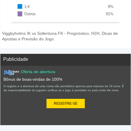
1-4
9
%
Outros
91
%
Viggbyholms IK vs Sollentuna FK - Prognóstico, H2H, Dicas de
Apostas e Previsão do Jogo
Publicidade
Oferta de abertura
Bônus de boas-vindas de 100%
O registro e a abertura de uma conta são permitidos apenas para maiores de 18 anos. É
de responsabilidade do jogador verificar se o jogo é permitido no país onde ele mora.
REGISTRE-SE