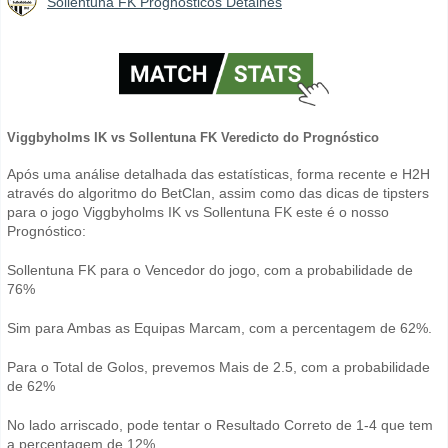
Sollentuna FK Prognósticos Detalhes
Viggbyholms IK vs Sollentuna FK Veredicto do Prognóstico
Após uma análise detalhada das estatísticas, forma recente e H2H
através do algoritmo do BetClan, assim como das dicas de tipsters
para o jogo Viggbyholms IK vs Sollentuna FK este é o nosso
Prognóstico:
Sollentuna FK para o Vencedor do jogo, com a probabilidade de
76%
Sim para Ambas as Equipas Marcam, com a percentagem de 62%.
Para o Total de Golos, prevemos Mais de 2.5, com a probabilidade
de 62%
No lado arriscado, pode tentar o Resultado Correto de 1-4 que tem
a percentagem de 12%.