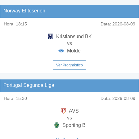
Norway Eliteserien
Hora:
18:15
Data:
2026-08-09
Kristiansund BK
vs
Molde
Ver Prognóstico
Portugal Segunda Liga
Hora:
15:30
Data:
2026-08-09
AVS
vs
Sporting B