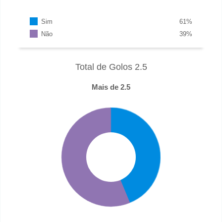
Sim
61
%
Não
39
%
Total de Golos 2.5
Mais de 2.5