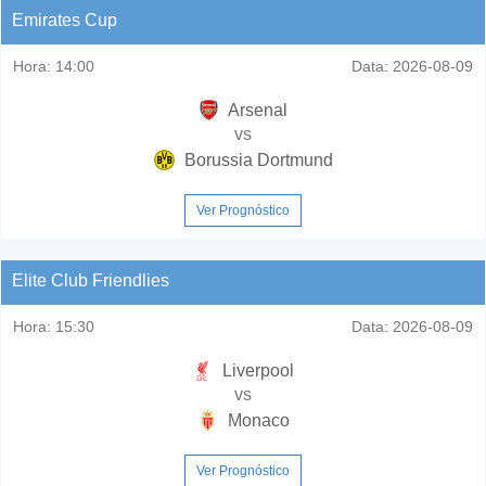
Emirates Cup
Hora:
14:00
Data:
2026-08-09
Arsenal
vs
Borussia Dortmund
Ver Prognóstico
Elite Club Friendlies
Hora:
15:30
Data:
2026-08-09
Liverpool
vs
Monaco
Ver Prognóstico