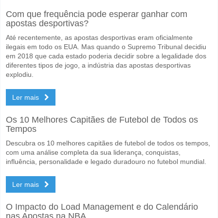
Qual é a previsão de resultado correcto para Viggbyho
Com que frequência pode esperar ganhar com
apostas desportivas?
No lado arriscado, pode tentar o Resultado Correto de 1-4 que tem 
Até recentemente, as apostas desportivas eram oficialmente
ilegais em todo os EUA. Mas quando o Supremo Tribunal decidiu
em 2018 que cada estado poderia decidir sobre a legalidade dos
diferentes tipos de jogo, a indústria das apostas desportivas
explodiu.
Ler mais
Os 10 Melhores Capitães de Futebol de Todos os
Tempos
Descubra os 10 melhores capitães de futebol de todos os tempos,
com uma análise completa da sua liderança, conquistas,
influência, personalidade e legado duradouro no futebol mundial.
Ler mais
O Impacto do Load Management e do Calendário
nas Apostas na NBA