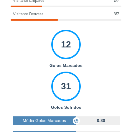
Visitante Empates
2/7
Visitante Derrotas
3/7
12
Golos Marcados
31
Golos Sofridos
Média Golos Marcados
0.80