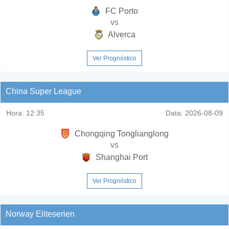
FC Porto
vs
Alverca
Ver Prognóstico
China Super League
Hora:
12:35
Data:
2026-08-09
Chongqing Tonglianglong
vs
Shanghai Port
Ver Prognóstico
Norway Eliteserien