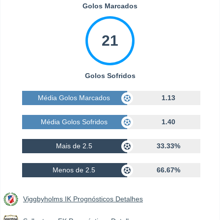
Golos Marcados
21
Golos Sofridos
Média Golos Marcados
1.13
Média Golos Sofridos
1.40
Mais de 2.5
33.33%
Menos de 2.5
66.67%
Viggbyholms IK Prognósticos Detalhes