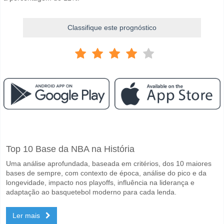
Classifique este prognóstico
Facebook
Telegram
Instagram
Quando é a partida entre Viggbyholms IK v Sollentuna
Top 10 Base da NBA na História
A partida entre Viggbyholms IK v Sollentuna FK 03 June 2026 18:00.
Uma análise aprofundada, baseada em critérios, dos 10 maiores
Quem é o time favorito para vencer entre Viggbyholms 
bases de sempre, com contexto de época, análise do pico e da
Sollentuna FK para o Vencedor do jogo, com a probabilidade de 76%
longevidade, impacto nos playoffs, influência na liderança e
adaptação ao basquetebol moderno para cada lenda.
Será que ambas as equipas marcam no jogo Viggbyhol
Ler mais
Sim para Ambas as Equipas Marcam, com a percentagem de 62%.