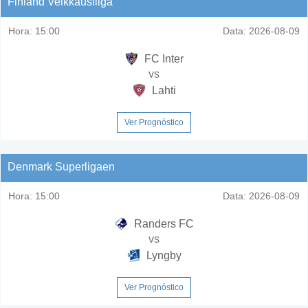
Finland Veikkausliiga
Hora:
15:00
Data:
2026-08-09
FC Inter
vs
Lahti
Ver Prognóstico
Denmark Superligaen
Hora:
15:00
Data:
2026-08-09
Randers FC
vs
Lyngby
Ver Prognóstico