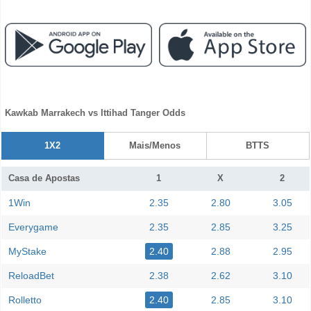
Kawkab Marrakech vs Ittihad Tanger Odds
1X2
Mais/Menos
BTTS
Casa de Apostas
1
X
2
1Win
2.35
2.80
3.05
Everygame
2.35
2.85
3.25
MyStake
2.40
2.88
2.95
ReloadBet
2.38
2.62
3.10
Rolletto
2.40
2.85
3.10