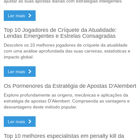
Será que ambas as equipas marcam no jogo Kawkab Mar
ajustar as suas apostas diárias com estratégias inteligentes.
Não para Ambas as Equipas Marcam, com a percentagem de 61%.
Ler mais
Qual é a previsão de resultado correcto para Kawkab M
Top 10 Jogadores de Críquete da Atualidade:
No lado arriscado, pode tentar o Resultado Correto de 2-0 que tem 
Lendas Emergentes e Estrelas Consagradas
Descobre os 10 melhores jogadores de críquete da atualidade
com uma análise aprofundada das suas carreiras, estatísticas e
impacto global.
Ler mais
Os Pormenores da Estratégia de Apostas D'Alembert
Explore profundamente as origens, mecânicas e aplicações da
estratégia de apostas D'Alembert. Compreenda as vantagens e
desvantagens deste método popular.
Ler mais
Top 10 melhores especialistas em penalty kill da