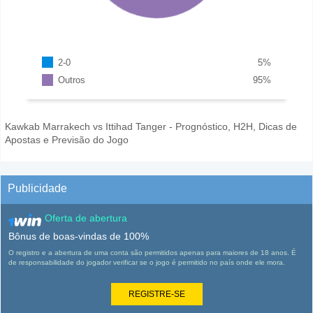
2-0
5
%
Outros
95
%
Kawkab Marrakech vs Ittihad Tanger - Prognóstico, H2H, Dicas de
Apostas e Previsão do Jogo
Publicidade
Oferta de abertura
Bônus de boas-vindas de 100%
O registro e a abertura de uma conta são permitidos apenas para maiores de 18 anos. É
de responsabilidade do jogador verificar se o jogo é permitido no país onde ele mora.
REGISTRE-SE