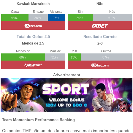
Kawkab Marrakech
Não
Casa
Empate
Visitante
Sim
Não
43%
30%
27%
39%
61%
Total de Golos 2.5
Resultado Correto
Menos de 2.5
2-0
Menos de
Mais de
2-0
Outros
69%
31%
13%
87%
Advertisement
Team Momentum Performance Ranking
Os pontos TMP são um dos fatores-chave mais importantes quando