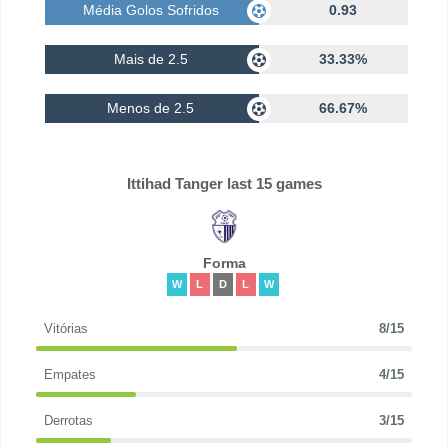
Média Golos Sofridos
0.93
Mais de 2.5
33.33%
Menos de 2.5
66.67%
Ittihad Tanger last 15 games
Forma
W
L
D
L
W
Vitórias
8/15
Empates
4/15
Derrotas
3/15