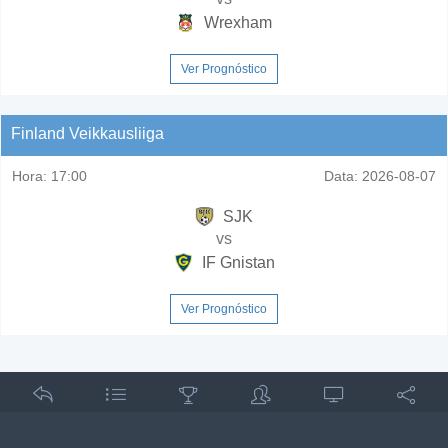
Wrexham
Ver Prognóstico
Finland Veikkausliiga
Hora:
17:00
Data:
2026-08-07
SJK
vs
IF Gnistan
Ver Prognóstico