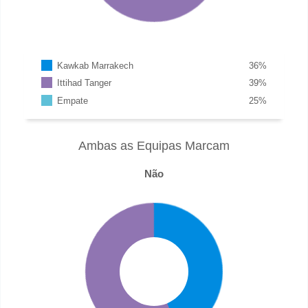
Kawkab Marrakech
36
%
Ittihad Tanger
39
%
Empate
25
%
Ambas as Equipas Marcam
Não