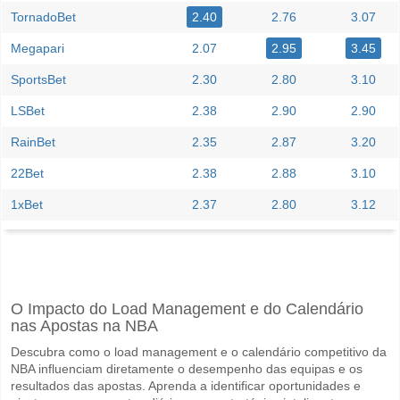
TornadoBet
2.40
2.76
3.07
Megapari
2.07
2.95
3.45
SportsBet
2.30
2.80
3.10
LSBet
2.38
2.90
2.90
RainBet
2.35
2.87
3.20
22Bet
2.38
2.88
3.10
1xBet
2.37
2.80
3.12
Facebook
Telegram
Instagram
Quando é a partida entre Kawkab Marrakech v Ittihad 
O Impacto do Load Management e do Calendário
A partida entre Kawkab Marrakech v Ittihad Tanger 17 June 2026 16:0
nas Apostas na NBA
Quem é o time favorito para vencer entre Kawkab Marra
Descubra como o load management e o calendário competitivo da
Kawkab Marrakech para o Vencedor do jogo, com a probabilidade de
NBA influenciam diretamente o desempenho das equipas e os
resultados das apostas. Aprenda a identificar oportunidades e