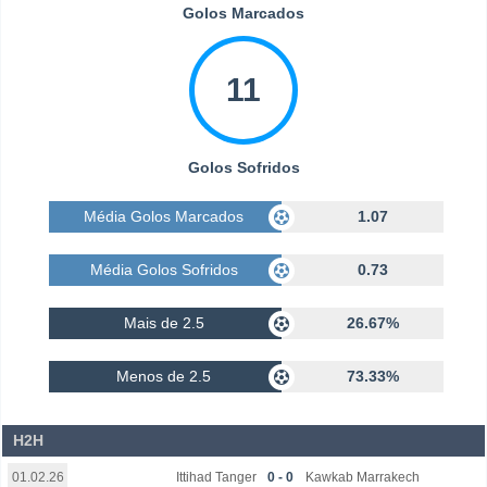
Golos Marcados
11
Golos Sofridos
Média Golos Marcados
1.07
Média Golos Sofridos
0.73
Mais de 2.5
26.67%
Menos de 2.5
73.33%
H2H
Ittihad Tanger
0 - 0
Kawkab Marrakech
01.02.26