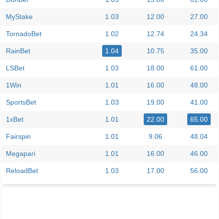
MyStake
1.03
12.00
27.00
TornadoBet
1.02
12.74
24.34
RainBet
1.04
10.75
35.00
LSBet
1.03
18.00
61.00
1Win
1.01
16.00
48.00
SportsBet
1.03
19.00
41.00
1xBet
1.01
22.00
65.00
Fairspin
1.01
9.06
48.04
Megapari
1.01
16.00
46.00
ReloadBet
1.03
17.00
56.00
Facebook
Telegram
Instagram
Quando é a partida entre FK Qarabag v IF Vestri?