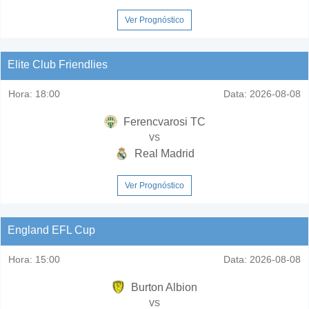
Ver Prognóstico
Elite Club Friendlies
Hora:
18:00
Data:
2026-08-08
Ferencvarosi TC
vs
Real Madrid
Ver Prognóstico
England EFL Cup
Hora:
15:00
Data:
2026-08-08
Burton Albion
vs