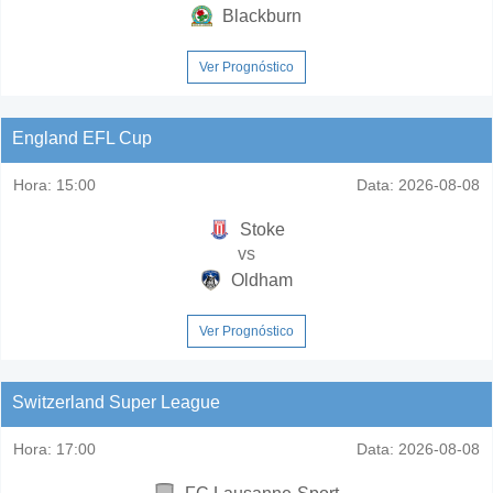
Blackburn
Ver Prognóstico
England EFL Cup
Hora:
15:00
Data:
2026-08-08
Stoke
vs
Oldham
Ver Prognóstico
Switzerland Super League
Hora:
17:00
Data:
2026-08-08