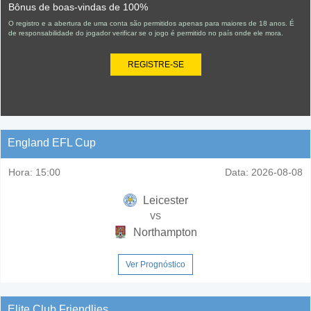
Bônus de boas-vindas de 100%
O registro e a abertura de uma conta são permitidos apenas para maiores de 18 anos. É
de responsabilidade do jogador verificar se o jogo é permitido no país onde ele mora.
REGISTRE-SE
England EFL Cup
Hora:
15:00
Data:
2026-08-08
Leicester
vs
Northampton
Ver Prognóstico
Elite Club Friendlies