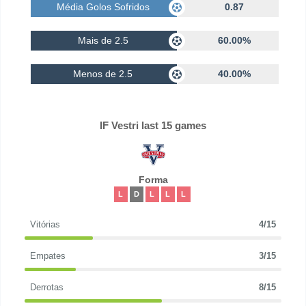
Média Golos Sofridos
0.87
Mais de 2.5
60.00%
Menos de 2.5
40.00%
IF Vestri last 15 games
Forma
L
D
L
L
L
Vitórias
4/15
Empates
3/15
Derrotas
8/15