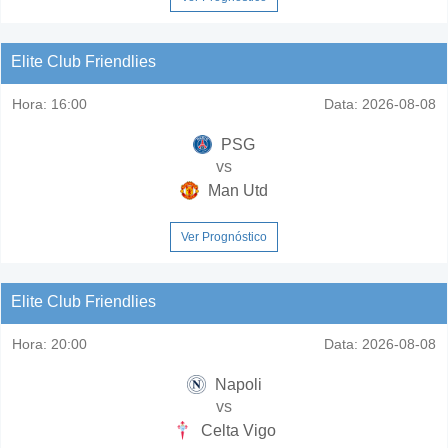
Elite Club Friendlies
Hora:
16:00
Data:
2026-08-08
PSG
vs
Man Utd
Ver Prognóstico
Elite Club Friendlies
Hora:
20:00
Data:
2026-08-08
Napoli
vs
Celta Vigo