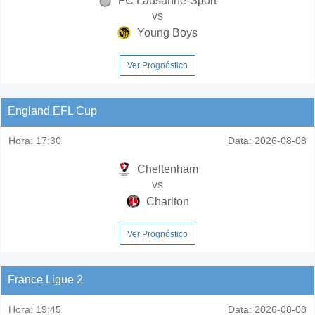
FC Lausanne-Sport
vs
Young Boys
Ver Prognóstico
England EFL Cup
Hora:
17:30
Data:
2026-08-08
Cheltenham
vs
Charlton
Ver Prognóstico
France Ligue 2
Hora:
19:45
Data:
2026-08-08