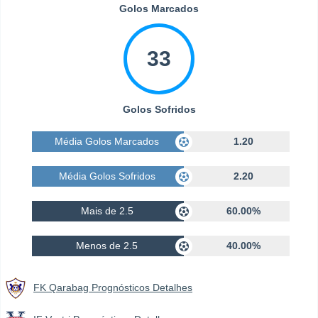
Golos Marcados
33
Golos Sofridos
Média Golos Marcados
1.20
Média Golos Sofridos
2.20
Mais de 2.5
60.00%
Menos de 2.5
40.00%
FK Qarabag Prognósticos Detalhes