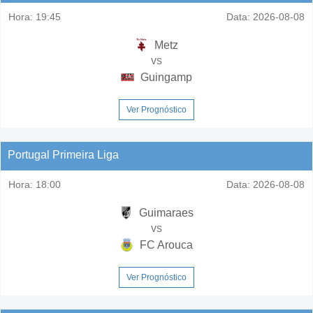
Hora:
19:45
Data:
2026-08-08
Metz
vs
Guingamp
Ver Prognóstico
Portugal Primeira Liga
Hora:
18:00
Data:
2026-08-08
Guimaraes
vs
FC Arouca
Ver Prognóstico