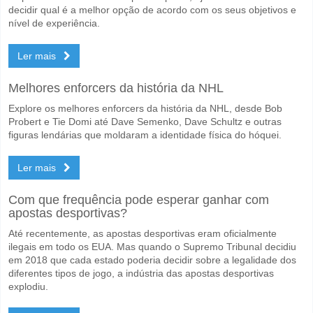
decidir qual é a melhor opção de acordo com os seus objetivos e
nível de experiência.
Ler mais
Melhores enforcers da história da NHL
Explore os melhores enforcers da história da NHL, desde Bob
Probert e Tie Domi até Dave Semenko, Dave Schultz e outras
figuras lendárias que moldaram a identidade física do hóquei.
Ler mais
Com que frequência pode esperar ganhar com
apostas desportivas?
Até recentemente, as apostas desportivas eram oficialmente
ilegais em todo os EUA. Mas quando o Supremo Tribunal decidiu
em 2018 que cada estado poderia decidir sobre a legalidade dos
diferentes tipos de jogo, a indústria das apostas desportivas
explodiu.