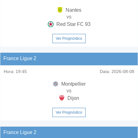
Nantes
vs
Red Star FC 93
Ver Prognóstico
France Ligue 2
Hora:
19:45
Data:
2026-08-08
Montpellier
vs
Dijon
Ver Prognóstico
France Ligue 2