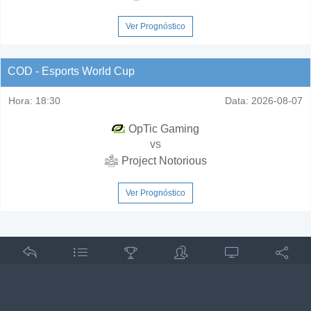
Ver Prognóstico
COD - Esports World Cup
Hora:
18:30
Data:
2026-08-07
OpTic Gaming
vs
Project Notorious
Ver Prognóstico
Facebook
Telegram
Instagram