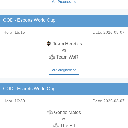
Ver Prognóstico
COD - Esports World Cup
Hora:
15:15
Data:
2026-08-07
Team Heretics
vs
Team WaR
Ver Prognóstico
COD - Esports World Cup
Hora:
16:30
Data:
2026-08-07
Gentle Mates
vs
The Pit