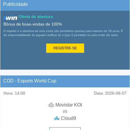
Publicidade
Oferta de abertura
Bônus de boas-vindas de 100%
O registro e a abertura de uma conta são permitidos apenas para maiores de 18 anos. É
de responsabilidade do jogador verificar se o jogo é permitido no país onde ele mora.
REGISTRE-SE
COD - Esports World Cup
Hora:
14:00
Data:
2026-08-07
Movistar KOI
vs
Cloud9