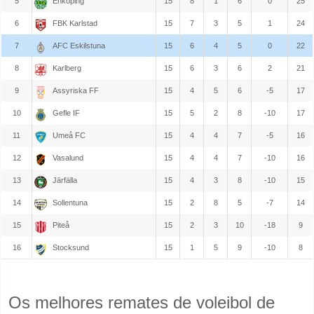
5
Enköping
15
8
1
6
0
25
6
FBK Karlstad
15
7
3
5
1
24
7
AFC Eskilstuna
15
6
4
5
0
22
8
Karlberg
15
6
3
6
2
21
9
Assyriska FF
15
4
5
6
-5
17
10
Gefle IF
15
5
2
8
-10
17
11
Umeå FC
15
4
4
7
-5
16
12
Vasalund
15
4
4
7
-10
16
13
Järfälla
15
4
3
8
-10
15
14
Sollentuna
15
2
8
5
-7
14
15
Piteå
15
2
3
10
-18
9
16
Stocksund
15
1
5
9
-10
8
Os melhores remates de voleibol de