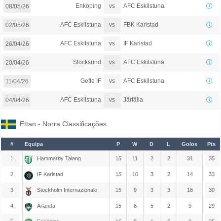
vs
Enköping
AFC Eskilstuna
08/05/26
vs
AFC Eskilstuna
FBK Karlstad
02/05/26
vs
AFC Eskilstuna
IF Karlstad
26/04/26
vs
Stocksund
AFC Eskilstuna
20/04/26
vs
Gefle IF
AFC Eskilstuna
11/04/26
vs
AFC Eskilstuna
Järfälla
04/04/26
Ettan - Norra Classificações
#
Equipa
P
W
D
L
Golos
Pts
1
Hammarby Talang
15
11
2
2
31
35
2
IF Karlstad
15
10
3
2
14
33
3
Stockholm Internazionale
15
9
3
3
18
30
4
Arlanda
15
8
5
2
9
29