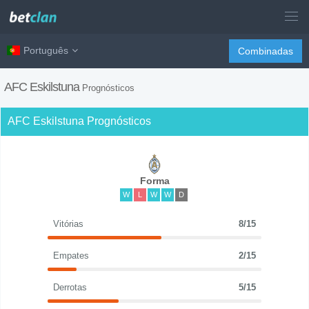
Português
Combinadas
AFC Eskilstuna
Prognósticos
AFC Eskilstuna Prognósticos
Forma
W
L
W
W
D
Vitórias
8/15
Empates
2/15
Derrotas
5/15