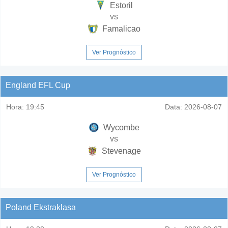
Estoril
vs
Famalicao
Ver Prognóstico
England EFL Cup
Hora:
19:45
Data:
2026-08-07
Wycombe
vs
Stevenage
Ver Prognóstico
Poland Ekstraklasa