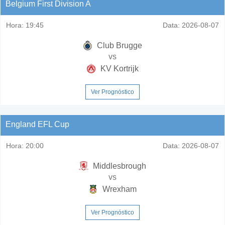
Belgium First Division A
Hora:
19:45
Data:
2026-08-07
Club Brugge
vs
KV Kortrijk
Ver Prognóstico
England EFL Cup
Hora:
20:00
Data:
2026-08-07
Middlesbrough
vs
Wrexham
Ver Prognóstico