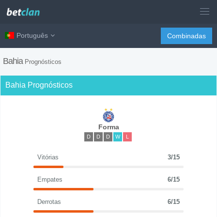
Português
Combinadas
Bahia
Prognósticos
Bahia Prognósticos
Forma
D
D
D
W
L
Vitórias
3/15
Empates
6/15
Derrotas
6/15