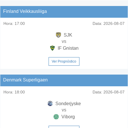
Finland Veikkausliiga
Hora:
17:00
Data:
2026-08-07
SJK
vs
IF Gnistan
Ver Prognóstico
Denmark Superligaen
Hora:
18:00
Data:
2026-08-07
Sonderjyske
vs
Viborg