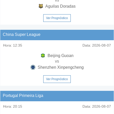
vs
Aguilas Doradas
Ver Prognóstico
China Super League
Hora:
12:35
Data:
2026-08-07
Beijing Guoan
vs
Shenzhen Xinpengcheng
Ver Prognóstico
Portugal Primeira Liga
Hora:
20:15
Data:
2026-08-07