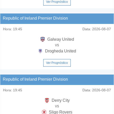
Ver Prognóstico
Republic of Ireland Premier Division
Hora:
19:45
Data:
2026-08-07
Galway United
vs
Drogheda United
Ver Prognóstico
Republic of Ireland Premier Division
Hora:
19:45
Data:
2026-08-07
Derry City
vs
Sligo Rovers