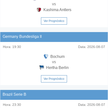
vs
Kashima Antlers
Ver Prognóstico
Germany Bundesliga II
Hora:
19:30
Data:
2026-08-07
Bochum
vs
Hertha Berlin
Ver Prognóstico
Brazil Serie B
Hora:
23:30
Data:
2026-08-07