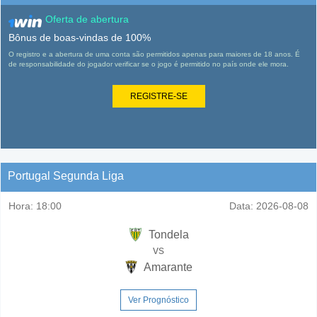
Oferta de abertura
Bônus de boas-vindas de 100%
O registro e a abertura de uma conta são permitidos apenas para maiores de 18 anos. É
de responsabilidade do jogador verificar se o jogo é permitido no país onde ele mora.
REGISTRE-SE
Portugal Segunda Liga
Hora:
18:00
Data:
2026-08-08
Tondela
vs
Amarante
Ver Prognóstico