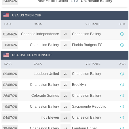
New Mexico United
1 : 0
Charleston Battery
24/05/26
USA US OPEN CUP
DATA
CASA
VISITANTE
DICA
vs
Charlotte Independence
Charleston Battery
01/04/26
vs
Charleston Battery
Florida Badgers FC
18/03/26
USA USL CHAMPIONSHIP
DATA
CASA
VISITANTE
DICA
vs
Loudoun United
Charleston Battery
09/08/26
vs
Charleston Battery
Brooklyn
02/08/26
vs
Colorado Springs
Charleston Battery
26/07/26
vs
Charleston Battery
Sacramento Republic
19/07/26
vs
Indy Eleven
Charleston Battery
04/07/26
vs
Charleston Battery
Loudoun United
25/06/26