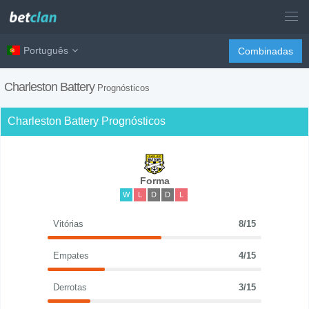
Português
Combinadas
Charleston Battery
Prognósticos
Charleston Battery Prognósticos
Forma
W
L
D
D
L
Vitórias
8/15
Empates
4/15
Derrotas
3/15