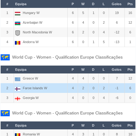
#
Equipa
P
W
D
L
Golos
Pts
1
Hungary W
6
5
1
0
19
16
2
Azerbaijan W
6
4
0
2
6
12
3
North Macedonia W
6
2
0
4
-12
6
4
Andorra W
6
0
1
5
-13
1
World Cup - Women - Qualification Europe Classificações
#
Equipa
P
W
D
L
Golos
Pts
1
Greece W
4
4
0
0
7
12
2
Faroe Islands W
4
2
0
2
-1
6
3
Georgia W
4
0
0
4
-6
0
World Cup - Women - Qualification Europe Classificações
#
Equipa
P
W
D
L
Golos
Pts
1
Romania W
4
3
1
0
8
10