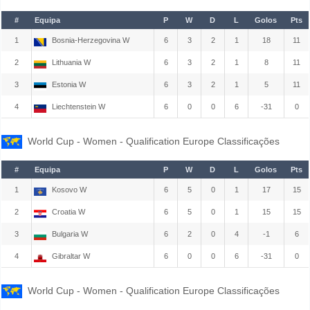
#
Equipa
P
W
D
L
Golos
Pts
1
Bosnia-Herzegovina W
6
3
2
1
18
11
2
Lithuania W
6
3
2
1
8
11
3
Estonia W
6
3
2
1
5
11
4
Liechtenstein W
6
0
0
6
-31
0
World Cup - Women - Qualification Europe Classificações
#
Equipa
P
W
D
L
Golos
Pts
1
Kosovo W
6
5
0
1
17
15
2
Croatia W
6
5
0
1
15
15
3
Bulgaria W
6
2
0
4
-1
6
4
Gibraltar W
6
0
0
6
-31
0
World Cup - Women - Qualification Europe Classificações