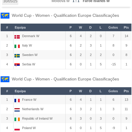
Moldova W
1 : 1
Faroe Islands W
30/05/25
World Cup - Women - Qualification Europe Classificações
#
Equipa
P
W
D
L
Golos
Pts
1
Denmark W
6
4
2
0
7
14
2
Italy W
6
2
3
1
8
9
3
Sweden W
6
2
2
2
0
8
4
Serbia W
6
0
1
5
-15
1
World Cup - Women - Qualification Europe Classificações
#
Equipa
P
W
D
L
Golos
Pts
1
France W
6
4
1
1
6
13
2
Netherlands W
6
3
2
1
3
11
3
Republic of Ireland W
6
3
0
3
0
9
4
Poland W
6
0
1
5
-9
1