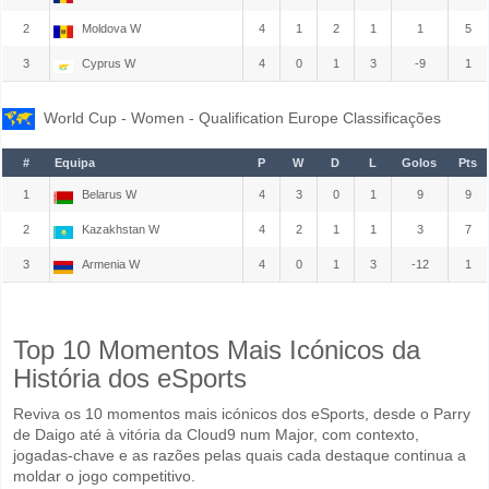
2
Moldova W
4
1
2
1
1
5
3
Cyprus W
4
0
1
3
-9
1
World Cup - Women - Qualification Europe Classificações
#
Equipa
P
W
D
L
Golos
Pts
1
Belarus W
4
3
0
1
9
9
2
Kazakhstan W
4
2
1
1
3
7
3
Armenia W
4
0
1
3
-12
1
Top 10 Momentos Mais Icónicos da
História dos eSports
Reviva os 10 momentos mais icónicos dos eSports, desde o Parry
de Daigo até à vitória da Cloud9 num Major, com contexto,
jogadas-chave e as razões pelas quais cada destaque continua a
moldar o jogo competitivo.