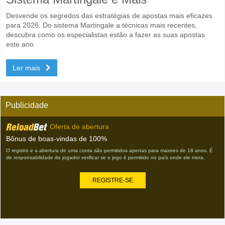
Desvende os segredos das estratégias de apostas mais eficazes
para 2026. Do sistema Martingale a técnicas mais recentes,
descubra como os especialistas estão a fazer as suas apostas
este ano.
Ler mais
Publicidade
Oferta de abertura
Bônus de boas-vindas de 100%
O registro e a abertura de uma conta são permitidos apenas para maiores de 18 anos. É
de responsabilidade do jogador verificar se o jogo é permitido no país onde ele mora.
REGISTRE-SE