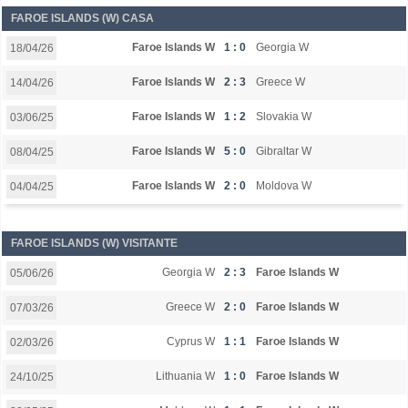
FAROE ISLANDS (W) CASA
Faroe Islands W
1 : 0
Georgia W
18/04/26
Faroe Islands W
2 : 3
Greece W
14/04/26
Faroe Islands W
1 : 2
Slovakia W
03/06/25
Faroe Islands W
5 : 0
Gibraltar W
08/04/25
Faroe Islands W
2 : 0
Moldova W
04/04/25
FAROE ISLANDS (W) VISITANTE
Georgia W
2 : 3
Faroe Islands W
05/06/26
Greece W
2 : 0
Faroe Islands W
07/03/26
Cyprus W
1 : 1
Faroe Islands W
02/03/26
Lithuania W
1 : 0
Faroe Islands W
24/10/25