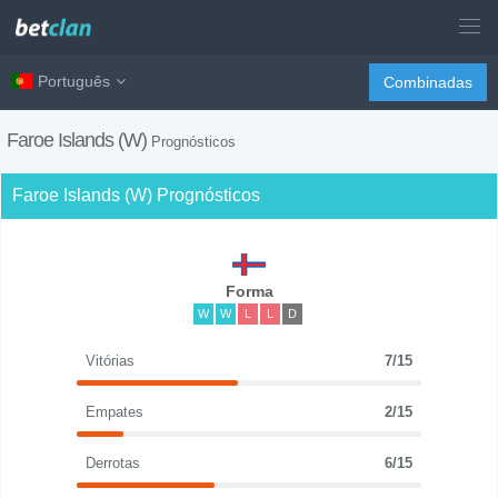
Português
Combinadas
Faroe Islands (W)
Prognósticos
Faroe Islands (W) Prognósticos
Forma
W
W
L
L
D
Vitórias
7/15
Empates
2/15
Derrotas
6/15