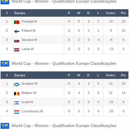
World Cup - Women - Qualification Europe Classificações
#
Equipa
P
W
D
L
Golos
Pts
1
Portugal W
6
5
0
1
13
15
2
Finland W
6
5
0
1
9
15
3
Slovakia W
6
2
0
4
-9
6
4
Latvia W
6
0
0
6
-13
0
World Cup - Women - Qualification Europe Classificações
#
Equipa
P
W
D
L
Golos
Pts
1
Scotland W
6
4
2
0
22
14
2
Belgium W
6
4
2
0
21
14
3
Israel W
6
2
0
4
-10
6
4
Luxembourg W
6
0
0
6
-33
0
World Cup - Women - Qualification Europe Classificações