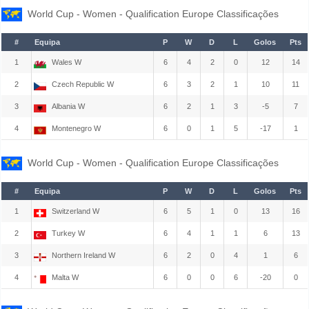
World Cup - Women - Qualification Europe Classificações
#
Equipa
P
W
D
L
Golos
Pts
1
Wales W
6
4
2
0
12
14
2
Czech Republic W
6
3
2
1
10
11
3
Albania W
6
2
1
3
-5
7
4
Montenegro W
6
0
1
5
-17
1
World Cup - Women - Qualification Europe Classificações
#
Equipa
P
W
D
L
Golos
Pts
1
Switzerland W
6
5
1
0
13
16
2
Turkey W
6
4
1
1
6
13
3
Northern Ireland W
6
2
0
4
1
6
4
Malta W
6
0
0
6
-20
0