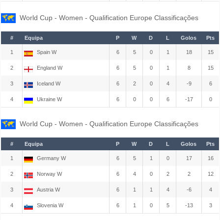
World Cup - Women - Qualification Europe Classificações
#
Equipa
P
W
D
L
Golos
Pts
1
Spain W
6
5
0
1
18
15
2
England W
6
5
0
1
8
15
3
Iceland W
6
2
0
4
-9
6
4
Ukraine W
6
0
0
6
-17
0
World Cup - Women - Qualification Europe Classificações
#
Equipa
P
W
D
L
Golos
Pts
1
Germany W
6
5
1
0
17
16
2
Norway W
6
4
0
2
2
12
3
Austria W
6
1
1
4
-6
4
4
Slovenia W
6
1
0
5
-13
3