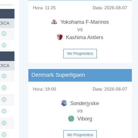
Hora:
11:25
Data:
2026-08-07
Yokohama F-Marinos
DICA
vs
Kashima Antlers
Ver Prognóstico
DICA
Denmark Superligaen
Hora:
18:00
Data:
2026-08-07
Sonderjyske
vs
Viborg
Ver Prognóstico