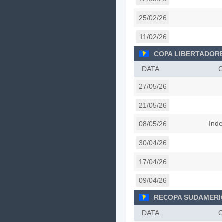
25/02/26
11/02/26
COPA LIBERTADOR
DATA
27/05/26
21/05/26
Ind
08/05/26
30/04/26
17/04/26
09/04/26
RECOPA SUDAMER
DATA