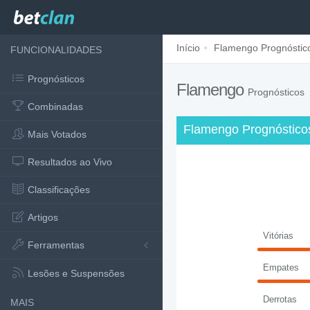
Início
Flamengo Prognóstic
FUNCIONALIDADES
Prognósticos
Flamengo
Prognósticos
Combinadas
Flamengo Prognóstico
Mais Votados
Resultados ao Vivo
Classificações
Artigos
Vitórias
Ferramentas
Empates
Lesões e Suspensões
Derrotas
MAIS