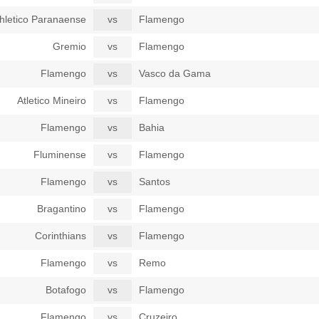
hletico Paranaense
vs
Flamengo
Gremio
vs
Flamengo
Flamengo
vs
Vasco da Gama
Atletico Mineiro
vs
Flamengo
Flamengo
vs
Bahia
Fluminense
vs
Flamengo
Flamengo
vs
Santos
Bragantino
vs
Flamengo
Corinthians
vs
Flamengo
Flamengo
vs
Remo
Botafogo
vs
Flamengo
Flamengo
vs
Cruzeiro