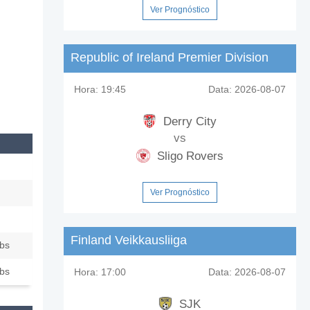
Ver Prognóstico
Republic of Ireland Premier Division
Hora:
19:45
Data:
2026-08-07
Derry City
vs
Sligo Rovers
Ver Prognóstico
Finland Veikkausliiga
ubs
ubs
Hora:
17:00
Data:
2026-08-07
SJK