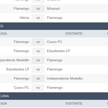
Flamengo
vs
Mirassol
Vitoria
vs
Flamengo
ES
CASA
VISITANTE
Flamengo
vs
Cusco FC
Flamengo
vs
Estudiantes LP
ependiente Medellin
vs
Flamengo
Estudiantes LP
vs
Flamengo
Flamengo
vs
Independiente Medellin
Cusco FC
vs
Flamengo
ICANA
CASA
VISITANTE