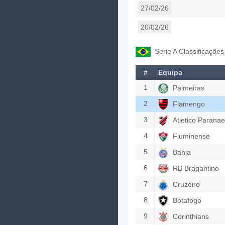
27/02/26
20/02/26
Serie A Classificações
#
Equipa
1
Palmeiras
2
Flamengo
3
Atletico Parana
4
Fluminense
5
Bahia
6
RB Bragantino
7
Cruzeiro
8
Botafogo
9
Corinthians