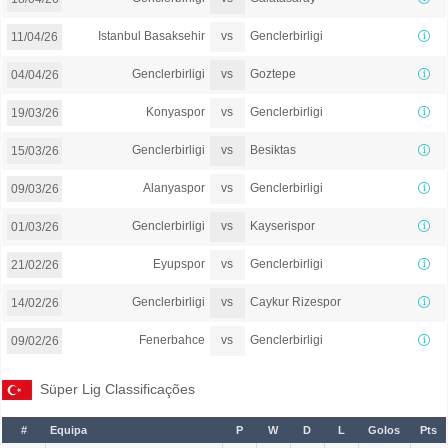
vs
Istanbul Basaksehir
Genclerbirligi
11/04/26
vs
Genclerbirligi
Goztepe
04/04/26
vs
Konyaspor
Genclerbirligi
19/03/26
vs
Genclerbirligi
Besiktas
15/03/26
vs
Alanyaspor
Genclerbirligi
09/03/26
vs
Genclerbirligi
Kayserispor
01/03/26
vs
Eyupspor
Genclerbirligi
21/02/26
vs
Genclerbirligi
Caykur Rizespor
14/02/26
vs
Fenerbahce
Genclerbirligi
09/02/26
Süper Lig Classificações
#
Equipa
P
W
D
L
Golos
Pts