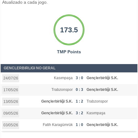
Atualizado a cada jogo.
173.5
TMP Points
GENCLERBIRLIGI NO GERAL
Kasımpaşa
3 : 0
Gençlerbirliği S.K.
24/07/26
Trabzonspor
0 : 3
Gençlerbirliği S.K.
17/05/26
Gençlerbirliği S.K.
1 : 2
Trabzonspor
13/05/26
Gençlerbirliği S.K.
3 : 2
Kasımpaşa
09/05/26
Fatih Karagümrük
1 : 0
Gençlerbirliği S.K.
03/05/26