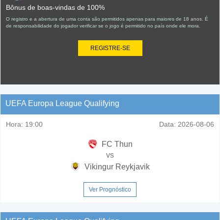
Bônus de boas-vindas de 100%
O registro e a abertura de uma conta são permitidos apenas para maiores de 18 anos. É
de responsabilidade do jogador verificar se o jogo é permitido no país onde ele mora.
REGISTRE-SE
UEFA Europa League Qualifying
Hora:
19:00
Data:
2026-08-06
FC Thun
vs
Vikingur Reykjavik
Ver Prognóstico