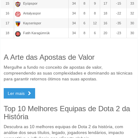
15
Eyüpspor
34
8
9
17
-15
33
16
Antalyaspor
34
8
8
18
-22
32
17
Kayserispor
34
6
12
16
-35
30
18
Fatih Karagümrük
34
8
6
20
-23
30
A Arte das Apostas de Valor
Mergulhe a fundo no conceito de apostas de valor,
compreendendo as suas complexidades e dominando as técnicas
para garantir retornos ótimos nas suas apostas.
Ler mais
Top 10 Melhores Equipas de Dota 2 da
História
Descubra as 10 melhores equipas de Dota 2 da história, com
análise dos seus títulos, legado, jogadores lendários, impacto