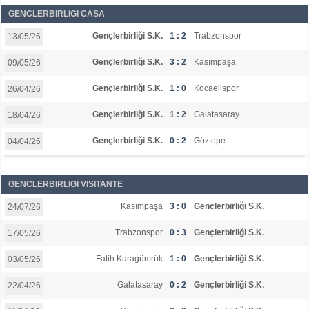
GENCLERBIRLIGI CASA
Gençlerbirliği S.K.
1 : 2
Trabzonspor
13/05/26
Gençlerbirliği S.K.
3 : 2
Kasımpaşa
09/05/26
Gençlerbirliği S.K.
1 : 0
Kocaelispor
26/04/26
Gençlerbirliği S.K.
1 : 2
Galatasaray
18/04/26
Gençlerbirliği S.K.
0 : 2
Göztepe
04/04/26
GENCLERBIRLIGI VISITANTE
Kasımpaşa
3 : 0
Gençlerbirliği S.K.
24/07/26
Trabzonspor
0 : 3
Gençlerbirliği S.K.
17/05/26
Fatih Karagümrük
1 : 0
Gençlerbirliği S.K.
03/05/26
Galatasaray
0 : 2
Gençlerbirliği S.K.
22/04/26