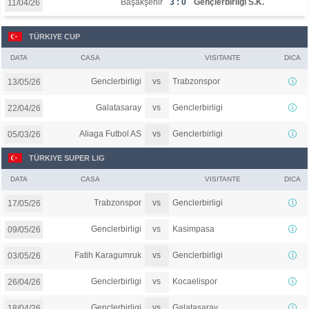
Başakşehir
3 : 0
Gençlerbirliği S.K.
11/04/26
TÜRKIYE CUP
DATA
CASA
VISITANTE
DICA
vs
Genclerbirligi
Trabzonspor
13/05/26
vs
Galatasaray
Genclerbirligi
22/04/26
vs
Aliaga Futbol AS
Genclerbirligi
05/03/26
TÜRKIYE SUPER LIG
DATA
CASA
VISITANTE
DICA
vs
Trabzonspor
Genclerbirligi
17/05/26
vs
Genclerbirligi
Kasimpasa
09/05/26
vs
Fatih Karagumruk
Genclerbirligi
03/05/26
vs
Genclerbirligi
Kocaelispor
26/04/26
vs
Genclerbirligi
Galatasaray
18/04/26