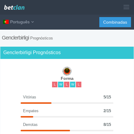
Português
Combinadas
Genclerbirligi
Prognósticos
Genclerbirligi Prognósticos
Forma
L
W
L
W
L
Vitórias
5/15
Empates
2/15
Derrotas
8/15