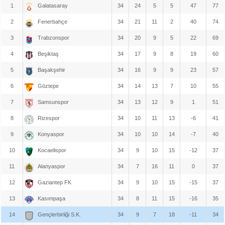
1
Galatasaray
34
24
5
5
47
77
2
Fenerbahçe
34
21
11
2
40
74
3
Trabzonspor
34
20
9
5
22
69
4
Beşiktaş
34
17
9
8
19
60
5
Başakşehir
34
16
9
9
23
57
6
Göztepe
34
14
13
7
10
55
7
Samsunspor
34
13
12
9
1
51
8
Rizespor
34
10
11
13
-6
41
9
Konyaspor
34
10
10
14
-7
40
10
Kocaelispor
34
9
10
15
-12
37
11
Alanyaspor
34
7
16
11
0
37
12
Gaziantep FK
34
9
10
15
-15
37
13
Kasımpaşa
34
8
11
15
-16
35
14
Gençlerbirliği S.K.
34
9
7
18
-11
34