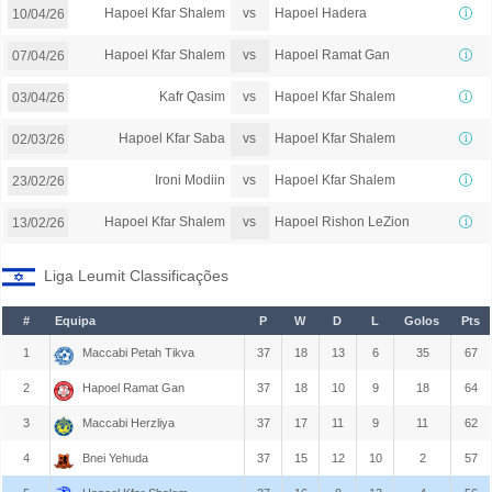
vs
Hapoel Kfar Shalem
Hapoel Hadera
10/04/26
vs
Hapoel Kfar Shalem
Hapoel Ramat Gan
07/04/26
vs
Kafr Qasim
Hapoel Kfar Shalem
03/04/26
vs
Hapoel Kfar Saba
Hapoel Kfar Shalem
02/03/26
vs
Ironi Modiin
Hapoel Kfar Shalem
23/02/26
vs
Hapoel Kfar Shalem
Hapoel Rishon LeZion
13/02/26
Liga Leumit Classificações
#
Equipa
P
W
D
L
Golos
Pts
1
Maccabi Petah Tikva
37
18
13
6
35
67
2
Hapoel Ramat Gan
37
18
10
9
18
64
3
Maccabi Herzliya
37
17
11
9
11
62
4
Bnei Yehuda
37
15
12
10
2
57