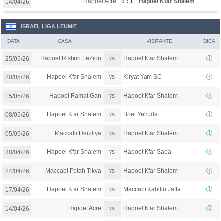
Hapoel Acre
1 : 1
Hapoel Kfar Shalem
14/04/26
ISRAEL LIGA LEUMIT
DATA
CASA
VISITANTE
DICA
vs
Hapoel Rishon LeZion
Hapoel Kfar Shalem
25/05/26
vs
Hapoel Kfar Shalem
Kiryat Yam SC
20/05/26
vs
Hapoel Ramat Gan
Hapoel Kfar Shalem
15/05/26
vs
Hapoel Kfar Shalem
Bnei Yehuda
08/05/26
vs
Maccabi Herzliya
Hapoel Kfar Shalem
05/05/26
vs
Hapoel Kfar Shalem
Hapoel Kfar Saba
30/04/26
vs
Maccabi Petah Tikva
Hapoel Kfar Shalem
24/04/26
vs
Hapoel Kfar Shalem
Maccabi Kabilio Jaffa
17/04/26
vs
Hapoel Acre
Hapoel Kfar Shalem
14/04/26