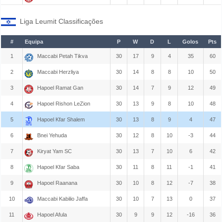
Liga Leumit Classificações
#
Equipa
P
W
D
L
Golos
Pts
1
Maccabi Petah Tikva
30
17
9
4
35
60
2
Maccabi Herzliya
30
14
8
8
10
50
3
Hapoel Ramat Gan
30
14
7
9
12
49
4
Hapoel Rishon LeZion
30
13
9
8
10
48
5
Hapoel Kfar Shalem
30
13
8
9
4
47
6
Bnei Yehuda
30
12
8
10
-3
44
7
Kiryat Yam SC
30
13
7
10
6
42
8
Hapoel Kfar Saba
30
11
8
11
-1
41
9
Hapoel Raanana
30
10
8
12
-7
38
10
Maccabi Kabilio Jaffa
30
10
7
13
0
37
11
Hapoel Afula
30
9
9
12
-16
36