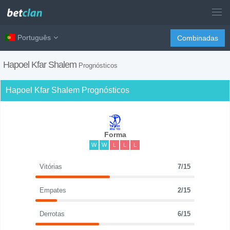
Português
Combinadas
Hapoel Kfar Shalem
Prognósticos
Hapoel Kfar Shalem Prognósticos
Forma
W
W
L
L
L
Vitórias
7/15
Empates
2/15
Derrotas
6/15