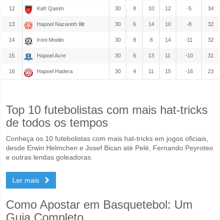
12
Kafr Qasim
30
8
10
12
-5
34
13
Hapoel Nazareth Illit
30
6
14
10
-8
32
14
Ironi Modiin
30
8
8
14
-11
32
15
Hapoel Acre
30
6
13
11
-10
31
16
Hapoel Hadera
30
4
11
15
-16
23
Top 10 futebolistas com mais hat-tricks
de todos os tempos
Conheça os 10 futebolistas com mais hat-tricks em jogos oficiais,
desde Erwin Helmchen e Josef Bican até Pelé, Fernando Peyroteo
e outras lendas goleadoras.
Ler mais
Como Apostar em Basquetebol: Um
Guia Completo