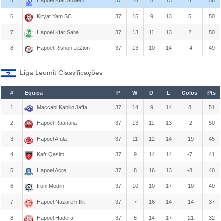
5
Hapoel Kfar Shalem
37
16
8
13
4
56
6
Kiryat Yam SC
37
15
9
13
5
50
7
Hapoel Kfar Saba
37
13
11
13
2
50
8
Hapoel Rishon LeZion
37
13
10
14
-4
49
Liga Leumit Classificações
#
Equipa
P
W
D
L
Golos
Pts
1
Maccabi Kabilio Jaffa
37
14
9
14
8
51
2
Hapoel Raanana
37
13
11
13
-2
50
3
Hapoel Afula
37
11
12
14
-19
45
4
Kafr Qasim
37
9
14
14
-7
41
5
Hapoel Acre
37
8
16
13
-8
40
6
Ironi Modiin
37
10
10
17
-10
40
7
Hapoel Nazareth Illit
37
7
16
14
-14
37
8
Hapoel Hadera
37
6
14
17
-21
32