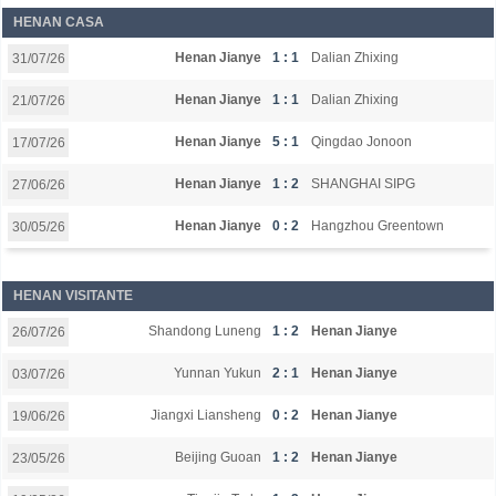
HENAN CASA
Henan Jianye
1 : 1
Dalian Zhixing
31/07/26
Henan Jianye
1 : 1
Dalian Zhixing
21/07/26
Henan Jianye
5 : 1
Qingdao Jonoon
17/07/26
Henan Jianye
1 : 2
SHANGHAI SIPG
27/06/26
Henan Jianye
0 : 2
Hangzhou Greentown
30/05/26
HENAN VISITANTE
Shandong Luneng
1 : 2
Henan Jianye
26/07/26
Yunnan Yukun
2 : 1
Henan Jianye
03/07/26
Jiangxi Liansheng
0 : 2
Henan Jianye
19/06/26
Beijing Guoan
1 : 2
Henan Jianye
23/05/26