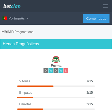
Português
Combinadas
Henan
Prognósticos
Henan Prognósticos
Forma
D
W
D
W
L
Vitórias
7/15
Empates
3/15
Derrotas
5/15