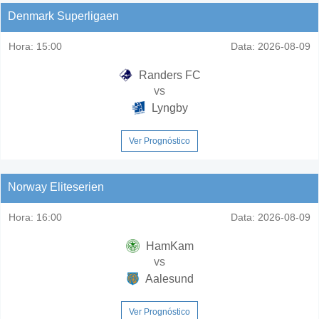
Denmark Superligaen
Hora:
15:00
Data:
2026-08-09
Randers FC
vs
Lyngby
Ver Prognóstico
Norway Eliteserien
Hora:
16:00
Data:
2026-08-09
HamKam
vs
Aalesund
Ver Prognóstico