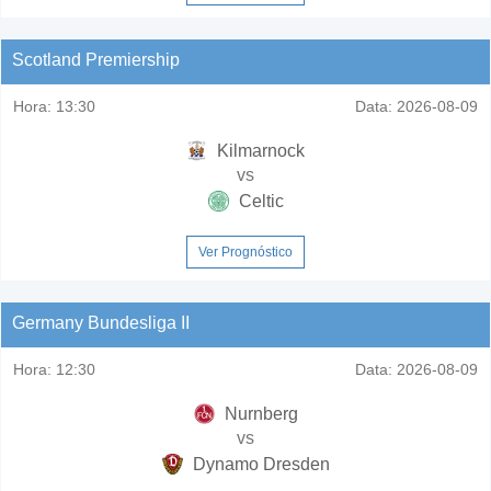
Scotland Premiership
Hora:
13:30
Data:
2026-08-09
Kilmarnock
vs
Celtic
Ver Prognóstico
Germany Bundesliga II
Hora:
12:30
Data:
2026-08-09
Nurnberg
vs
Dynamo Dresden