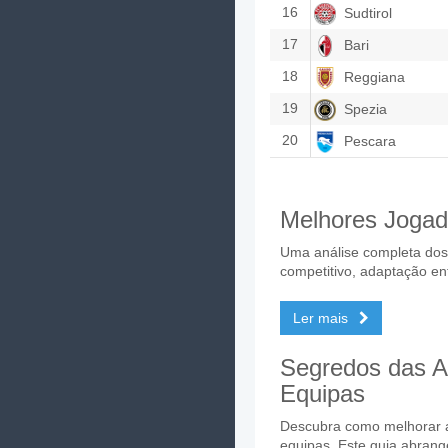
16
Sudtirol
17
Bari
18
Reggiana
19
Spezia
20
Pescara
Melhores Jogado
Uma análise completa dos m
competitivo, adaptação ent
Ler mais
Segredos das A
Equipas
Descubra como melhorar a
equipas. Este guia abrang