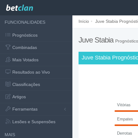
Início
Juve Stabia Prognóst
FUNCIONALIDADES
Prognósticos
Juve Stabia
Prognóstic
Combinadas
Juve Stabia Prognósti
Mais Votados
Resultados ao Vivo
Classificações
Artigos
Vitórias
Ferramentas
Empates
Lesões e Suspensões
Derrotas
MAIS