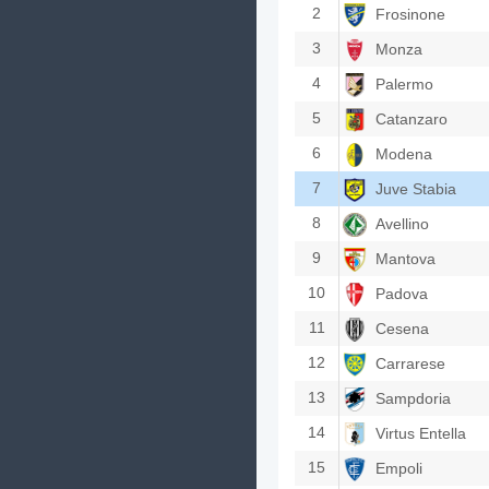
2
Frosinone
3
Monza
4
Palermo
5
Catanzaro
6
Modena
7
Juve Stabia
8
Avellino
9
Mantova
10
Padova
11
Cesena
12
Carrarese
13
Sampdoria
14
Virtus Entella
15
Empoli