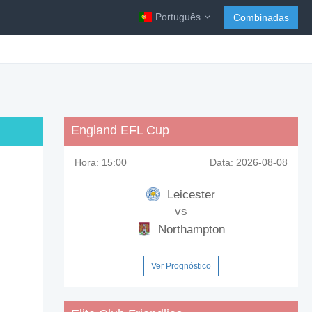
Português
Combinadas
England EFL Cup
Hora:
15:00
Data:
2026-08-08
Leicester
vs
Northampton
Ver Prognóstico