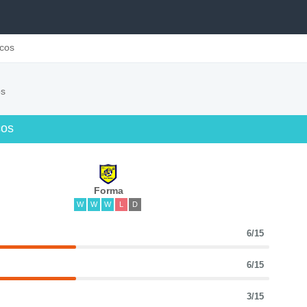
icos
os
cos
Forma
W
W
W
L
D
6/15
6/15
3/15