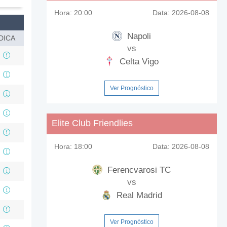
Hora:
20:00
Data:
2026-08-08
Napoli
DICA
vs
Celta Vigo
Ver Prognóstico
Elite Club Friendlies
Hora:
18:00
Data:
2026-08-08
Ferencvarosi TC
vs
Real Madrid
Ver Prognóstico