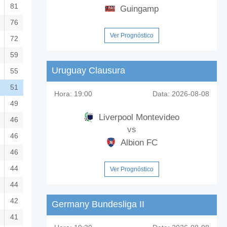
81
Guingamp
76
Ver Prognóstico
72
59
Uruguay Clausura
55
51
Hora:
19:00
Data:
2026-08-08
49
Liverpool Montevideo
46
vs
46
Albion FC
46
44
Ver Prognóstico
44
42
Germany Bundesliga II
41