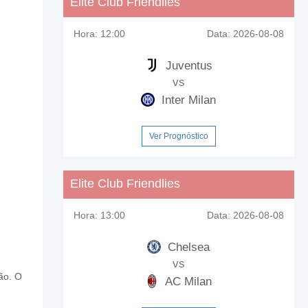
Elite Club Friendlies
Hora:
12:00
Data:
2026-08-08
Juventus
vs
Inter Milan
Ver Prognóstico
Elite Club Friendlies
Hora:
13:00
Data:
2026-08-08
Chelsea
vs
ão. O
AC Milan