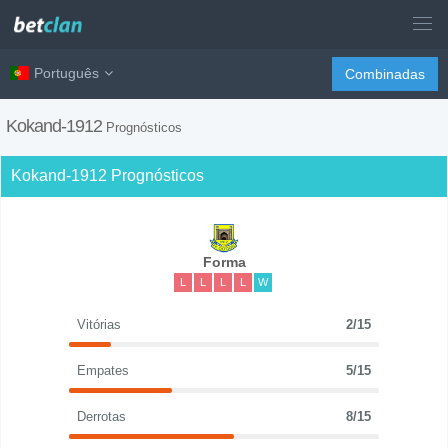
Português
Combinadas
Kokand-1912
Prognósticos
Kokand-1912 Prognósticos
Forma
L
L
L
L
W
Vitórias
2/15
Empates
5/15
Derrotas
8/15