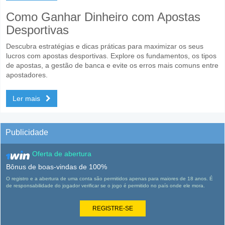
Como Ganhar Dinheiro com Apostas
Desportivas
Descubra estratégias e dicas práticas para maximizar os seus
lucros com apostas desportivas. Explore os fundamentos, os tipos
de apostas, a gestão de banca e evite os erros mais comuns entre
apostadores.
Ler mais
Publicidade
Oferta de abertura
Bônus de boas-vindas de 100%
O registro e a abertura de uma conta são permitidos apenas para maiores de 18 anos. É
de responsabilidade do jogador verificar se o jogo é permitido no país onde ele mora.
REGISTRE-SE