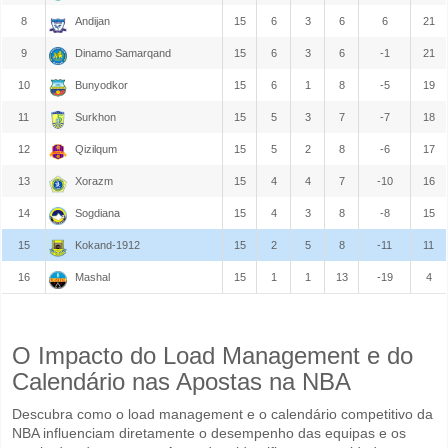
8
Andijan
15
6
3
6
6
21
9
Dinamo Samarqand
15
6
3
6
-1
21
10
Bunyodkor
15
6
1
8
-5
19
11
Surkhon
15
5
3
7
-7
18
12
Qizilqum
15
5
2
8
-6
17
13
Xorazm
15
4
4
7
-10
16
14
Sogdiana
15
4
3
8
-8
15
15
Kokand-1912
15
2
5
8
-11
11
16
Mashal
15
1
1
13
-19
4
O Impacto do Load Management e do
Calendário nas Apostas na NBA
Descubra como o load management e o calendário competitivo da
NBA influenciam diretamente o desempenho das equipas e os