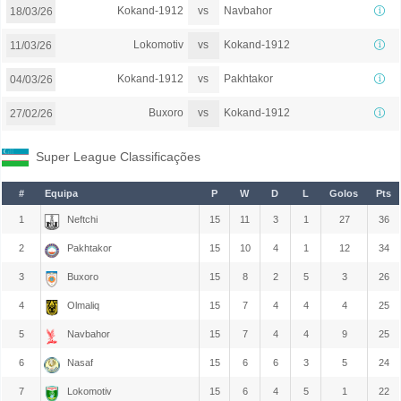
vs
Kokand-1912
Navbahor
18/03/26
vs
Lokomotiv
Kokand-1912
11/03/26
vs
Kokand-1912
Pakhtakor
04/03/26
vs
Buxoro
Kokand-1912
27/02/26
Super League Classificações
#
Equipa
P
W
D
L
Golos
Pts
1
Neftchi
15
11
3
1
27
36
2
Pakhtakor
15
10
4
1
12
34
3
Buxoro
15
8
2
5
3
26
4
Olmaliq
15
7
4
4
4
25
5
Navbahor
15
7
4
4
9
25
6
Nasaf
15
6
6
3
5
24
7
Lokomotiv
15
6
4
5
1
22