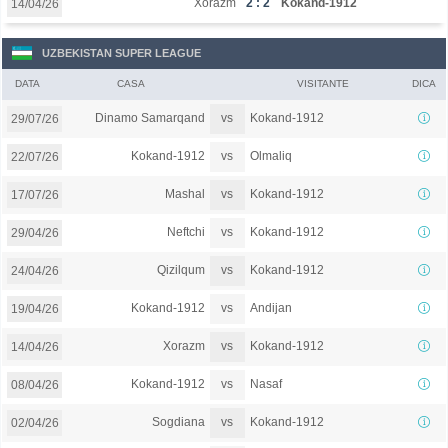
Xorazm
2 : 2
Kokand-1912
14/04/26
UZBEKISTAN SUPER LEAGUE
DATA
CASA
VISITANTE
DICA
vs
Dinamo Samarqand
Kokand-1912
29/07/26
vs
Kokand-1912
Olmaliq
22/07/26
vs
Mashal
Kokand-1912
17/07/26
vs
Neftchi
Kokand-1912
29/04/26
vs
Qizilqum
Kokand-1912
24/04/26
vs
Kokand-1912
Andijan
19/04/26
vs
Xorazm
Kokand-1912
14/04/26
vs
Kokand-1912
Nasaf
08/04/26
vs
Sogdiana
Kokand-1912
02/04/26