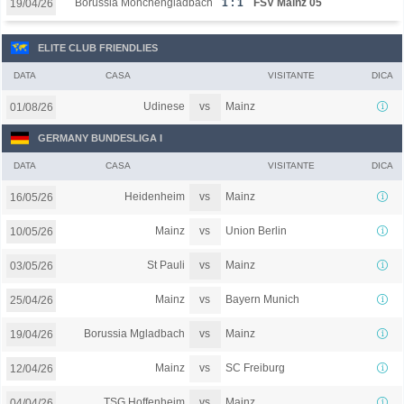
Borussia Mönchengladbach
1 : 1
FSV Mainz 05
19/04/26
ELITE CLUB FRIENDLIES
DATA
CASA
VISITANTE
DICA
vs
Udinese
Mainz
01/08/26
GERMANY BUNDESLIGA I
DATA
CASA
VISITANTE
DICA
vs
Heidenheim
Mainz
16/05/26
vs
Mainz
Union Berlin
10/05/26
vs
St Pauli
Mainz
03/05/26
vs
Mainz
Bayern Munich
25/04/26
vs
Borussia Mgladbach
Mainz
19/04/26
vs
Mainz
SC Freiburg
12/04/26
vs
TSG Hoffenheim
Mainz
04/04/26