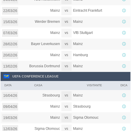
vs
Mainz
Eintracht Frankfurt
22/03/26
vs
Werder Bremen
Mainz
15/03/26
vs
Mainz
VfB Stuttgart
07/03/26
vs
Bayer Leverkusen
Mainz
28/02/26
vs
Mainz
Hamburg
20/02/26
vs
Borussia Dortmund
Mainz
13/02/26
UEFA CONFERENCE LEAGUE
DATA
CASA
VISITANTE
DICA
vs
Strasbourg
Mainz
16/04/26
vs
Mainz
Strasbourg
09/04/26
vs
Mainz
Sigma Olomouc
19/03/26
vs
Sigma Olomouc
Mainz
12/03/26