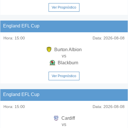
Ver Prognóstico
England EFL Cup
Hora:
15:00
Data:
2026-08-08
Burton Albion
vs
Blackburn
Ver Prognóstico
England EFL Cup
Hora:
15:00
Data:
2026-08-08
Cardiff
vs