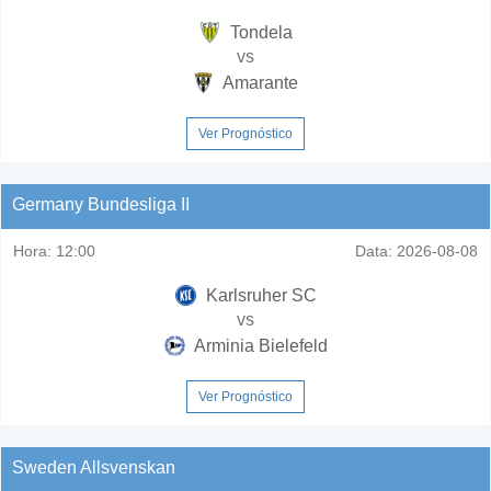
Tondela
vs
Amarante
Ver Prognóstico
Germany Bundesliga II
Hora:
12:00
Data:
2026-08-08
Karlsruher SC
vs
Arminia Bielefeld
Ver Prognóstico
Sweden Allsvenskan