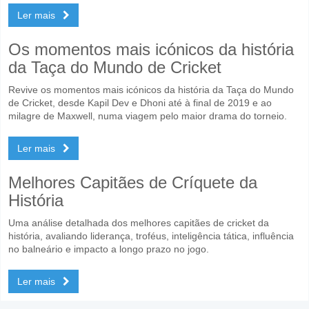
Ler mais
Os momentos mais icónicos da história
da Taça do Mundo de Cricket
Revive os momentos mais icónicos da história da Taça do Mundo
de Cricket, desde Kapil Dev e Dhoni até à final de 2019 e ao
milagre de Maxwell, numa viagem pelo maior drama do torneio.
Ler mais
Melhores Capitães de Críquete da
História
Uma análise detalhada dos melhores capitães de cricket da
história, avaliando liderança, troféus, inteligência tática, influência
no balneário e impacto a longo prazo no jogo.
Ler mais