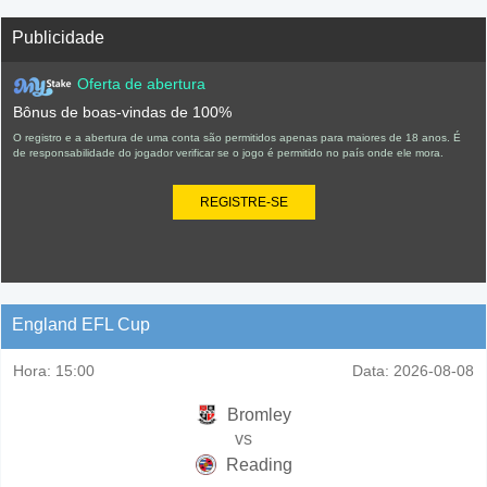
Publicidade
Oferta de abertura
Bônus de boas-vindas de 100%
O registro e a abertura de uma conta são permitidos apenas para maiores de 18 anos. É
de responsabilidade do jogador verificar se o jogo é permitido no país onde ele mora.
REGISTRE-SE
England EFL Cup
Hora:
15:00
Data:
2026-08-08
Bromley
vs
Reading