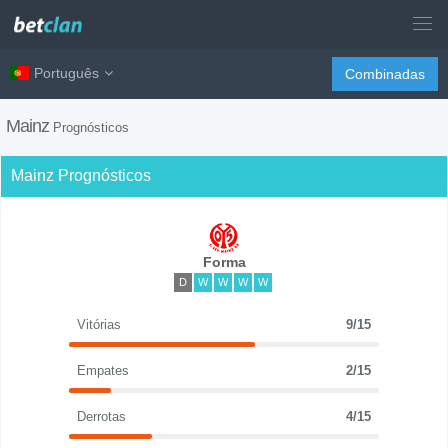
Português
Combinadas
Mainz
Prognósticos
Mainz Prognósticos
Forma
D
W
W
W
W
Vitórias
9/15
Empates
2/15
Derrotas
4/15