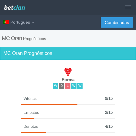
Português
Combinadas
MC Oran
Prognósticos
MC Oran Prognósticos
Forma
W
D
L
W
W
Vitórias
9/15
Empates
2/15
Derrotas
4/15