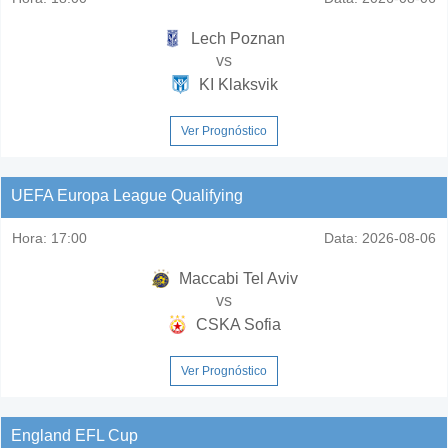
Lech Poznan
vs
KI Klaksvik
Ver Prognóstico
UEFA Europa League Qualifying
Hora:
17:00
Data:
2026-08-06
Maccabi Tel Aviv
vs
CSKA Sofia
Ver Prognóstico
England EFL Cup