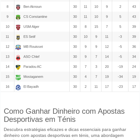
8
Ben Aknoun
30
11
10
9
2
43
9
CS Constantine
30
11
10
9
5
43
10
USM Alger
30
8
15
7
5
39
11
ES Setif
30
10
9
11
-3
39
12
MB Rouisset
30
9
9
12
-5
36
13
ASO Chlef
30
9
7
14
-5
34
14
Paradou AC
30
7
3
20
-19
24
15
Mostaganem
30
4
7
19
-34
19
16
El Bayadh
30
2
11
17
-23
17
Como Ganhar Dinheiro com Apostas
Desportivas em Ténis
Descubra estratégias eficazes e dicas essenciais para ganhar
dinheiro com apostas desportivas em ténis, uma abordagem