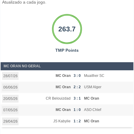
Atualizado a cada jogo.
263.7
TMP Points
MC ORAN NO GERAL
MC Oran
3 : 0
Muaither SC
28/07/26
MC Oran
2 : 2
USM Alger
06/06/26
CR Belouizdad
3 : 1
MC Oran
20/05/26
MC Oran
1 : 0
ASO Chlef
07/05/26
JS Kabylie
1 : 2
MC Oran
29/04/26