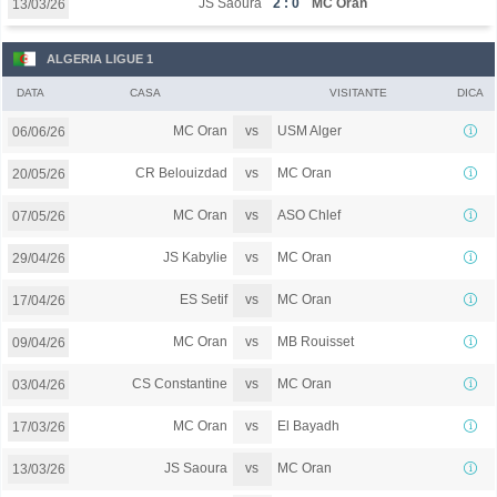
JS Saoura
2 : 0
MC Oran
13/03/26
ALGERIA LIGUE 1
DATA
CASA
VISITANTE
DICA
vs
MC Oran
USM Alger
06/06/26
vs
CR Belouizdad
MC Oran
20/05/26
vs
MC Oran
ASO Chlef
07/05/26
vs
JS Kabylie
MC Oran
29/04/26
vs
ES Setif
MC Oran
17/04/26
vs
MC Oran
MB Rouisset
09/04/26
vs
CS Constantine
MC Oran
03/04/26
vs
MC Oran
El Bayadh
17/03/26
vs
JS Saoura
MC Oran
13/03/26