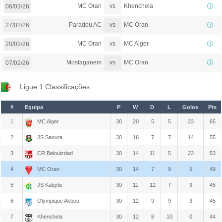
vs
MC Oran
Khenchela
06/03/26
vs
Paradou AC
MC Oran
27/02/26
vs
MC Oran
MC Alger
20/02/26
vs
Mostaganem
MC Oran
07/02/26
Ligue 1 Classificações
#
Equipa
P
W
D
L
Golos
Pts
1
MC Alger
30
20
5
5
23
65
2
JS Saoura
30
16
7
7
14
55
3
CR Belouizdad
30
14
11
5
23
53
4
MC Oran
30
14
7
9
5
49
5
JS Kabylie
30
11
12
7
9
45
6
Olympique Akbou
30
12
9
9
3
45
7
Khenchela
30
12
8
10
0
44