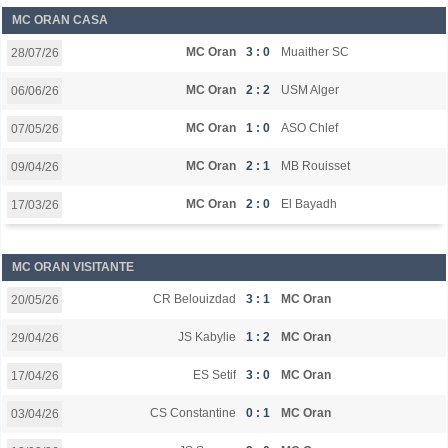
MC ORAN CASA
MC Oran
3 : 0
Muaither SC
28/07/26
MC Oran
2 : 2
USM Alger
06/06/26
MC Oran
1 : 0
ASO Chlef
07/05/26
MC Oran
2 : 1
MB Rouisset
09/04/26
MC Oran
2 : 0
El Bayadh
17/03/26
MC ORAN VISITANTE
CR Belouizdad
3 : 1
MC Oran
20/05/26
JS Kabylie
1 : 2
MC Oran
29/04/26
ES Setif
3 : 0
MC Oran
17/04/26
CS Constantine
0 : 1
MC Oran
03/04/26