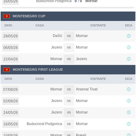
Buducnost Podgorica
0 : 0
Mornar
16/05/26
MONTENEGRO CUP
DATA
CASA
VISITANTE
DICA
vs
Dečić
Mornar
28/05/26
vs
Jezero
Mornar
06/05/26
vs
Mornar
Jezero
22/04/26
MONTENEGRO FIRST LEAGUE
DATA
CASA
VISITANTE
DICA
vs
Mornar
Arsenal Tivat
07/08/26
vs
Jezero
Mornar
02/08/26
vs
Jezero
Mornar
24/05/26
vs
Buducnost Podgorica
Mornar
16/05/26
vs
Mornar
Bokelj
10/05/26