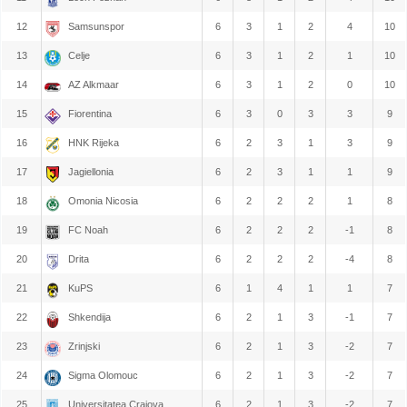
12
Samsunspor
6
3
1
2
4
10
13
Celje
6
3
1
2
1
10
14
AZ Alkmaar
6
3
1
2
0
10
15
Fiorentina
6
3
0
3
3
9
16
HNK Rijeka
6
2
3
1
3
9
17
Jagiellonia
6
2
3
1
1
9
18
Omonia Nicosia
6
2
2
2
1
8
19
FC Noah
6
2
2
2
-1
8
20
Drita
6
2
2
2
-4
8
21
KuPS
6
1
4
1
1
7
22
Shkendija
6
2
1
3
-1
7
23
Zrinjski
6
2
1
3
-2
7
24
Sigma Olomouc
6
2
1
3
-2
7
25
Universitatea Craiova
6
2
1
3
-2
7