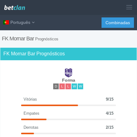
Português
Combinadas
FK Mornar Bar
Prognósticos
FK Mornar Bar Prognósticos
Forma
D
L
L
W
W
Vitórias
9/15
Empates
4/15
Derrotas
2/15