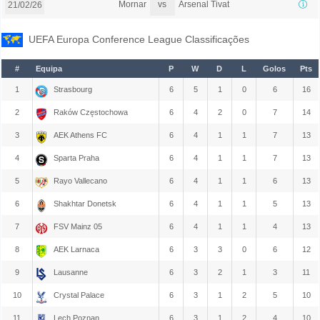
vs
Mornar
Arsenal Tivat
21/02/26
UEFA Europa Conference League Classificações
#
Equipa
P
W
D
L
Golos
Pts
1
Strasbourg
6
5
1
0
6
16
2
Raków Częstochowa
6
4
2
0
7
14
3
AEK Athens FC
6
4
1
1
7
13
4
Sparta Praha
6
4
1
1
7
13
5
Rayo Vallecano
6
4
1
1
6
13
6
Shakhtar Donetsk
6
4
1
1
5
13
7
FSV Mainz 05
6
4
1
1
4
13
8
AEK Larnaca
6
3
3
0
6
12
9
Lausanne
6
3
2
1
3
11
10
Crystal Palace
6
3
1
2
5
10
11
Lech Poznan
6
3
1
2
4
10