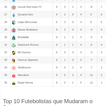
26
Lincoln Red Imps FC
6
2
1
3
-8
7
27
Dynamo Kyiv
6
2
0
4
0
6
28
Legia Warszawa
6
2
0
4
0
6
29
Slovan Bratislava
6
2
0
4
-4
6
30
Breidablik
6
1
2
3
-5
5
31
Shamrock Rovers
6
1
1
4
-6
4
32
BK Hacken
6
0
3
3
-3
3
33
Hamrun Spartans
6
1
0
5
-7
3
34
Shelbourne
6
0
2
4
-7
2
35
Aberdeen
6
0
2
4
-11
2
36
Rapid Vienna
6
0
1
5
-11
1
Top 10 Futebolistas que Mudaram o