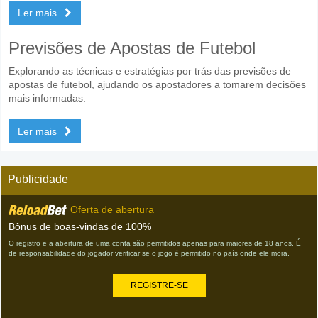
Ler mais
Previsões de Apostas de Futebol
Explorando as técnicas e estratégias por trás das previsões de
apostas de futebol, ajudando os apostadores a tomarem decisões
mais informadas.
Ler mais
Publicidade
Oferta de abertura
Bônus de boas-vindas de 100%
O registro e a abertura de uma conta são permitidos apenas para maiores de 18 anos. É
de responsabilidade do jogador verificar se o jogo é permitido no país onde ele mora.
REGISTRE-SE