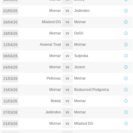
vs
Mornar
Jedinstvo
02/05/26
vs
Mladost DG
Mornar
26/04/26
vs
Mornar
Dečić
18/04/26
vs
Arsenal Tivat
Mornar
12/04/26
vs
Mornar
Sutjeska
08/04/26
vs
Mornar
Jezero
04/04/26
vs
Petrovac
Mornar
21/03/26
vs
Mornar
Buducnost Podgorica
15/03/26
vs
Bokelj
Mornar
11/03/26
vs
Jedinstvo
Mornar
07/03/26
vs
Mornar
Mladost DG
01/03/26