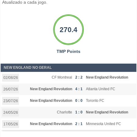
Atualizado a cada jogo.
270.4
TMP Points
NEW ENGLAND NO GERAL
CF Montreal
2 : 2
New England Revolution
02/08/26
New England Revolution
4 : 1
Atlanta United FC
26/07/26
New England Revolution
0 : 0
Toronto FC
23/07/26
Charlotte
1 : 0
New England Revolution
24/05/26
New England Revolution
2 : 1
Minnesota United FC
17/05/26