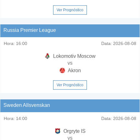
Ver Prognóstico
Russia Premier League
Hora:
16:00
Data:
2026-08-08
Lokomotiv Moscow
vs
Akron
Ver Prognóstico
Sweden Allsvenskan
Hora:
14:00
Data:
2026-08-08
Orgryte IS
vs