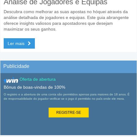
Análise de Jogadores e Equipas
Descubra como melhorar as suas apostas no hóquei através da
análise detalhada de jogadores e equipas. Este guia abrangente
oferece insights valiosos para apostadores que desejam
maximizar os seus ganhos.
Ler mais
Publicidade
Oferta de abertura
Bônus de boas-vindas de 100%
O registro e a abertura de uma conta são permitidos apenas para maiores de 18 anos. É
de responsabilidade do jogador verificar se o jogo é permitido no país onde ele mora.
REGISTRE-SE