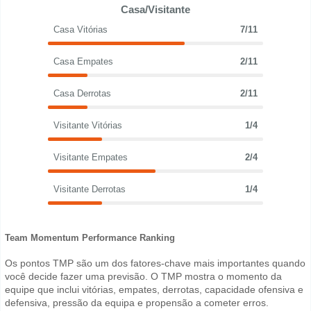
Casa/Visitante
Casa Vitórias
7/11
Casa Empates
2/11
Casa Derrotas
2/11
Visitante Vitórias
1/4
Visitante Empates
2/4
Visitante Derrotas
1/4
Team Momentum Performance Ranking
Os pontos TMP são um dos fatores-chave mais importantes quando
você decide fazer uma previsão. O TMP mostra o momento da
equipe que inclui vitórias, empates, derrotas, capacidade ofensiva e
defensiva, pressão da equipa e propensão a cometer erros.