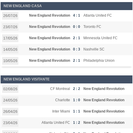
NEW ENGLAND CASA
New England Revolution
4 : 1
Atlanta United FC
26/07/26
New England Revolution
0 : 0
Toronto FC
23/07/26
New England Revolution
2 : 1
Minnesota United FC
17/05/26
New England Revolution
0 : 3
Nashville SC
14/05/26
New England Revolution
2 : 1
Philadelphia Union
10/05/26
NEW ENGLAND VISITANTE
CF Montreal
2 : 2
New England Revolution
02/08/26
Charlotte
1 : 0
New England Revolution
24/05/26
Inter Miami
1 : 1
New England Revolution
26/04/26
Atlanta United FC
1 : 2
New England Revolution
23/04/26