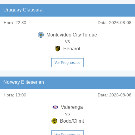
Uruguay Clausura
Hora:
22:30
Data:
2026-08-08
Montevideo City Torque
vs
Penarol
Ver Prognóstico
Norway Eliteserien
Hora:
13:00
Data:
2026-08-08
Valerenga
vs
Bodo/Glimt
Ver Prognóstico