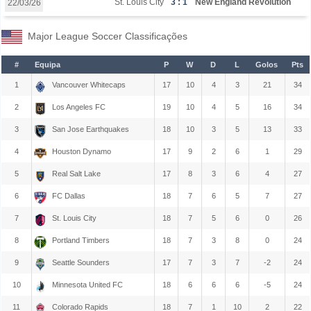
St. Louis City
3 : 1
New England Revolution
22/03/26
Major League Soccer Classificações
#
Equipa
P
W
D
L
Golos
Pts
1
Vancouver Whitecaps
17
10
4
3
21
34
2
Los Angeles FC
19
10
4
5
16
34
3
San Jose Earthquakes
18
10
3
5
13
33
4
Houston Dynamo
17
9
2
6
1
29
5
Real Salt Lake
17
8
3
6
4
27
6
FC Dallas
18
7
6
5
7
27
7
St. Louis City
18
7
5
6
0
26
8
Portland Timbers
18
7
3
8
0
24
9
Seattle Sounders
17
7
3
7
-2
24
10
Minnesota United FC
18
6
6
6
-5
24
11
Colorado Rapids
18
7
1
10
2
22