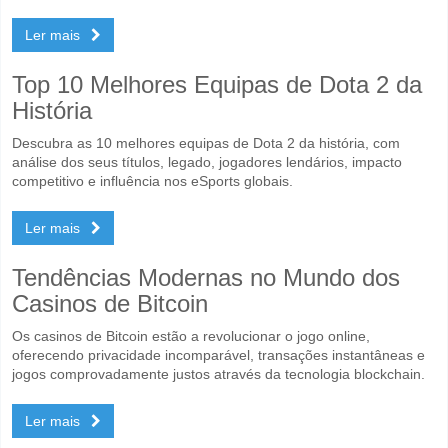
Ler mais
Top 10 Melhores Equipas de Dota 2 da
História
Descubra as 10 melhores equipas de Dota 2 da história, com
análise dos seus títulos, legado, jogadores lendários, impacto
competitivo e influência nos eSports globais.
Ler mais
Tendências Modernas no Mundo dos
Casinos de Bitcoin
Os casinos de Bitcoin estão a revolucionar o jogo online,
oferecendo privacidade incomparável, transações instantâneas e
jogos comprovadamente justos através da tecnologia blockchain.
Ler mais