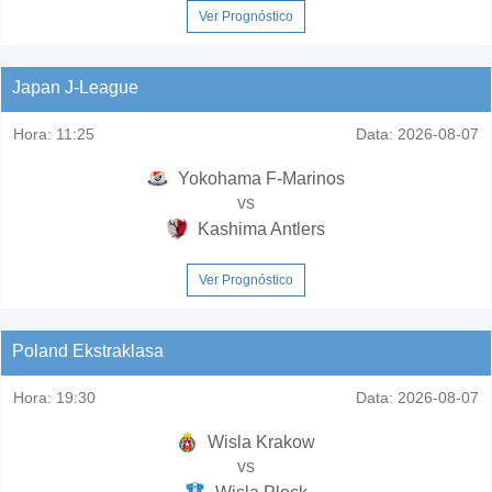
Ver Prognóstico
Japan J-League
Hora:
11:25
Data:
2026-08-07
Yokohama F-Marinos
vs
Kashima Antlers
Ver Prognóstico
Poland Ekstraklasa
Hora:
19:30
Data:
2026-08-07
Wisla Krakow
vs