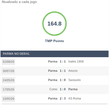
Atualizado a cada jogo.
164.8
TMP Points
PARMA NO GERAL
Parma
1 : 1
Iraklis 1908
02/08/26
Parma
1 : 1
Arezzo
30/07/26
Parma
1 : 0
Sassuolo
24/05/26
Como
1 : 0
Parma
17/05/26
Parma
2 : 3
AS Roma
10/05/26