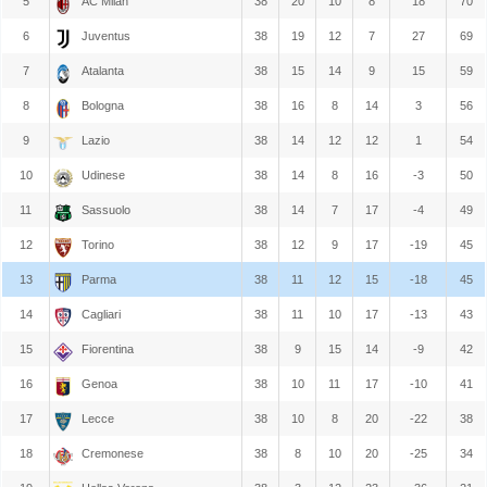
5
AC Milan
38
20
10
8
18
70
6
Juventus
38
19
12
7
27
69
7
Atalanta
38
15
14
9
15
59
8
Bologna
38
16
8
14
3
56
9
Lazio
38
14
12
12
1
54
10
Udinese
38
14
8
16
-3
50
11
Sassuolo
38
14
7
17
-4
49
12
Torino
38
12
9
17
-19
45
13
Parma
38
11
12
15
-18
45
14
Cagliari
38
11
10
17
-13
43
15
Fiorentina
38
9
15
14
-9
42
16
Genoa
38
10
11
17
-10
41
17
Lecce
38
10
8
20
-22
38
18
Cremonese
38
8
10
20
-25
34