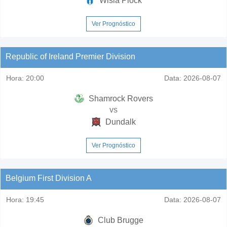
Wisla Plock
Ver Prognóstico
Republic of Ireland Premier Division
Hora:
20:00
Data:
2026-08-07
Shamrock Rovers
vs
Dundalk
Ver Prognóstico
Belgium First Division A
Hora:
19:45
Data:
2026-08-07
Club Brugge