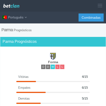
Português
Combinadas
Parma
Prognósticos
Parma Prognósticos
Forma
D
D
W
L
L
Vitórias
4/15
Empates
6/15
Derrotas
5/15