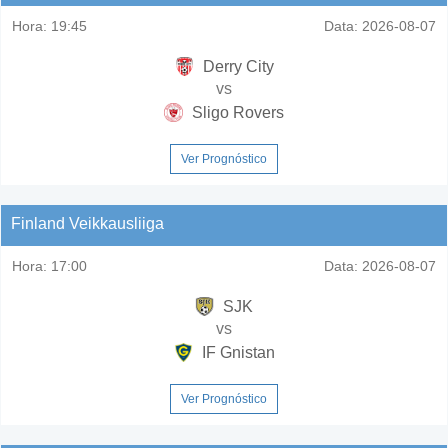
Hora:
19:45
Data:
2026-08-07
Derry City
vs
Sligo Rovers
Ver Prognóstico
Finland Veikkausliiga
Hora:
17:00
Data:
2026-08-07
SJK
vs
IF Gnistan
Ver Prognóstico