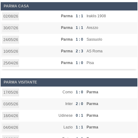
PARMA CASA
Parma
1 : 1
Iraklis 1908
02/08/26
Parma
1 : 1
Arezzo
30/07/26
Parma
1 : 0
Sassuolo
24/05/26
Parma
2 : 3
AS Roma
10/05/26
Parma
1 : 0
Pisa
25/04/26
PARMA VISITANTE
Como
1 : 0
Parma
17/05/26
Inter
2 : 0
Parma
03/05/26
Udinese
0 : 1
Parma
18/04/26
Lazio
1 : 1
Parma
04/04/26