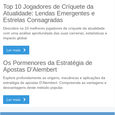
Top 10 Jogadores de Críquete da
Atualidade: Lendas Emergentes e
Estrelas Consagradas
Descobre os 10 melhores jogadores de críquete da atualidade
com uma análise aprofundada das suas carreiras, estatísticas e
impacto global.
Ler mais
Os Pormenores da Estratégia de
Apostas D'Alembert
Explore profundamente as origens, mecânicas e aplicações da
estratégia de apostas D'Alembert. Compreenda as vantagens e
desvantagens deste método popular.
Ler mais