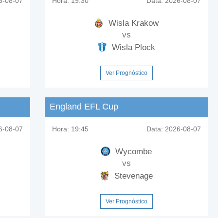
-08-07
Hora:
19:30
Data:
2026-08-07
Wisla Krakow
vs
Wisla Plock
Ver Prognóstico
England EFL Cup
-08-07
Hora:
19:45
Data:
2026-08-07
Wycombe
vs
Stevenage
Ver Prognóstico