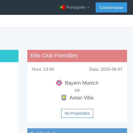
Português
Combinadas
Elite Club Friendlies
Hora:
13:00
Data:
2026-08-07
Bayern Munich
vs
Aston Villa
Ver Prognóstico