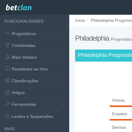
Início
Philadelphia Prognóst
FUNCIONALIDADES
Prognósticos
Philadelphia
Prognóstic
Combinadas
Philadelphia Prognósti
Mais Votados
Resultados ao Vivo
Classificações
Artigos
Vitórias
Ferramentas
Empates
Lesões e Suspensões
Derrotas
MAIS