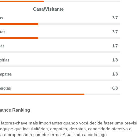
Casa/Visitante
as
3/7
tes
3/7
tas
1/7
tórias
1/8
Empates
1/8
errotas
6/8
ance Ranking
fatores-chave mais importantes quando você decide fazer uma previs
uipe que inclui vitórias, empates, derrotas, capacidade ofensiva e
a e propensão a cometer erros. Atualizado a cada jogo.