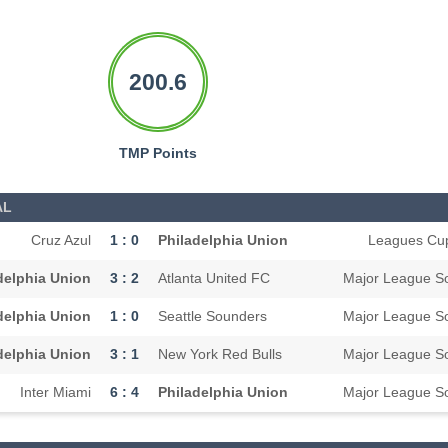
200.6
TMP Points
AL
Cruz Azul
1 : 0
Philadelphia Union
Leagues Cu
delphia Union
3 : 2
Atlanta United FC
Major League S
delphia Union
1 : 0
Seattle Sounders
Major League S
delphia Union
3 : 1
New York Red Bulls
Major League S
Inter Miami
6 : 4
Philadelphia Union
Major League S