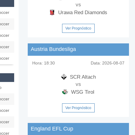
vs
Urawa Red Diamonds
occer
occer
Ver Prognóstico
occer
occer
Austria Bundesliga
occer
Hora:
18:30
Data:
2026-08-07
SCR Altach
vs
p
WSG Tirol
occer
Ver Prognóstico
occer
occer
England EFL Cup
occer