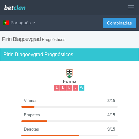
Português
Combinadas
Pirin Blagoevgrad
Prognósticos
Pirin Blagoevgrad Prognósticos
Forma
L
L
L
L
W
Vitórias
2/15
Empates
4/15
Derrotas
9/15