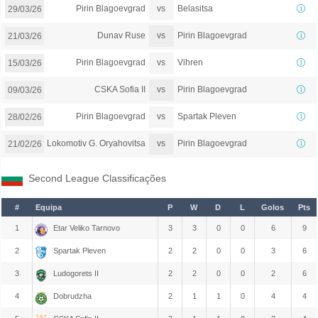
vs
Pirin Blagoevgrad
Belasitsa
29/03/26
vs
Dunav Ruse
Pirin Blagoevgrad
21/03/26
vs
Pirin Blagoevgrad
Vihren
15/03/26
vs
CSKA Sofia II
Pirin Blagoevgrad
09/03/26
vs
Pirin Blagoevgrad
Spartak Pleven
28/02/26
vs
Lokomotiv G. Oryahovitsa
Pirin Blagoevgrad
21/02/26
Second League Classificações
#
Equipa
P
W
D
L
Golos
Pts
1
Etar Veliko Tarnovo
3
3
0
0
6
9
2
Spartak Pleven
2
2
0
0
3
6
3
Ludogorets II
2
2
0
0
2
6
4
Dobrudzha
2
1
1
0
4
4