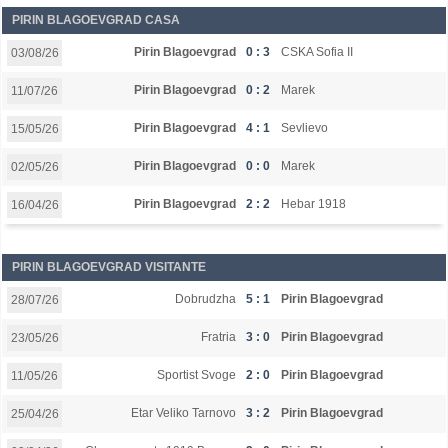
PIRIN BLAGOEVGRAD CASA
Pirin Blagoevgrad
0 : 3
CSKA Sofia II
03/08/26
Pirin Blagoevgrad
0 : 2
Marek
11/07/26
Pirin Blagoevgrad
4 : 1
Sevlievo
15/05/26
Pirin Blagoevgrad
0 : 0
Marek
02/05/26
Pirin Blagoevgrad
2 : 2
Hebar 1918
16/04/26
PIRIN BLAGOEVGRAD VISITANTE
Dobrudzha
5 : 1
Pirin Blagoevgrad
28/07/26
Fratria
3 : 0
Pirin Blagoevgrad
23/05/26
Sportist Svoge
2 : 0
Pirin Blagoevgrad
11/05/26
Etar Veliko Tarnovo
3 : 2
Pirin Blagoevgrad
25/04/26