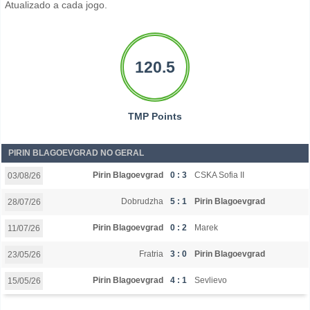
Atualizado a cada jogo.
120.5
TMP Points
PIRIN BLAGOEVGRAD NO GERAL
Pirin Blagoevgrad
0 : 3
CSKA Sofia II
03/08/26
Dobrudzha
5 : 1
Pirin Blagoevgrad
28/07/26
Pirin Blagoevgrad
0 : 2
Marek
11/07/26
Fratria
3 : 0
Pirin Blagoevgrad
23/05/26
Pirin Blagoevgrad
4 : 1
Sevlievo
15/05/26