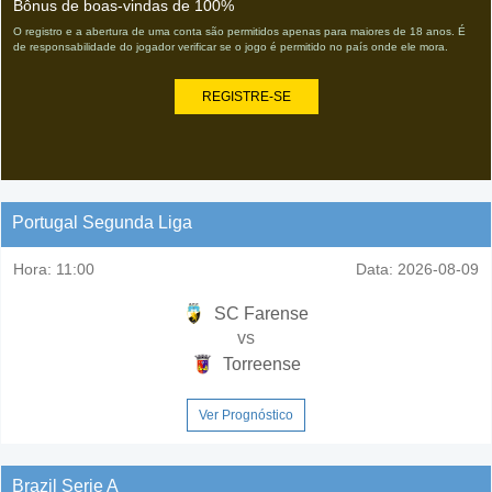
Bônus de boas-vindas de 100%
O registro e a abertura de uma conta são permitidos apenas para maiores de 18 anos. É
de responsabilidade do jogador verificar se o jogo é permitido no país onde ele mora.
REGISTRE-SE
Portugal Segunda Liga
Hora:
11:00
Data:
2026-08-09
SC Farense
vs
Torreense
Ver Prognóstico
Brazil Serie A