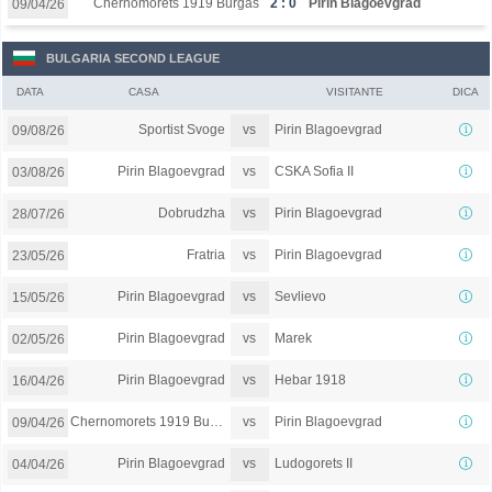
Chernomorets 1919 Burgas
2 : 0
Pirin Blagoevgrad
09/04/26
BULGARIA SECOND LEAGUE
DATA
CASA
VISITANTE
DICA
vs
Sportist Svoge
Pirin Blagoevgrad
09/08/26
vs
Pirin Blagoevgrad
CSKA Sofia II
03/08/26
vs
Dobrudzha
Pirin Blagoevgrad
28/07/26
vs
Fratria
Pirin Blagoevgrad
23/05/26
vs
Pirin Blagoevgrad
Sevlievo
15/05/26
vs
Pirin Blagoevgrad
Marek
02/05/26
vs
Pirin Blagoevgrad
Hebar 1918
16/04/26
vs
Chernomorets 1919 Burgas
Pirin Blagoevgrad
09/04/26
vs
Pirin Blagoevgrad
Ludogorets II
04/04/26