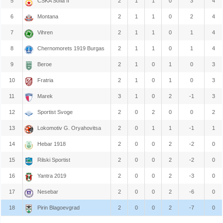
5
CSKA Sofia II
2
1
1
0
3
4
6
Montana
2
1
1
0
2
4
7
Vihren
2
1
1
0
1
4
8
Chernomorets 1919 Burgas
2
1
1
0
1
4
9
Beroe
2
1
0
1
0
3
10
Fratria
2
1
0
1
0
3
11
Marek
3
1
0
2
-1
3
12
Sportist Svoge
2
0
2
0
0
2
13
Lokomotiv G. Oryahovitsa
2
0
1
1
-1
1
14
Hebar 1918
2
0
0
2
-2
0
15
Rilski Sportist
2
0
0
2
-2
0
16
Yantra 2019
2
0
0
2
-3
0
17
Nesebar
2
0
0
2
-6
0
18
Pirin Blagoevgrad
2
0
0
2
-7
0