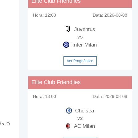
Elite Club Friendlies
Hora:
12:00
Data:
2026-08-08
Juventus
vs
Inter Milan
Ver Prognóstico
Elite Club Friendlies
Hora:
13:00
Data:
2026-08-08
Chelsea
vs
ão. O
AC Milan