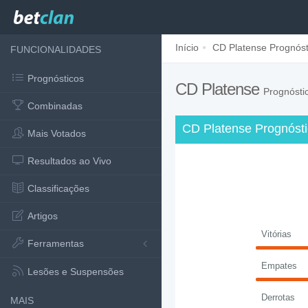
Início
CD Platense Prognóst
FUNCIONALIDADES
Prognósticos
CD Platense
Prognósti
Combinadas
CD Platense Prognóst
Mais Votados
Resultados ao Vivo
Classificações
Artigos
Vitórias
Ferramentas
Empates
Lesões e Suspensões
Derrotas
MAIS