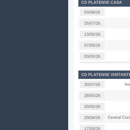
CD PLATENSE CASA
03/08/26
25/07/26
13/05/26
07/05/26
03/05/26
CD PLATENSE VISITANT
In
30/07/26
28/05/26
20/05/26
20/04/26
17/04/26