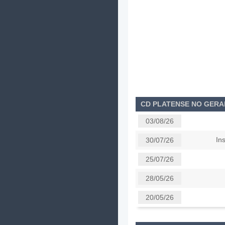
CD PLATENSE NO GERA
03/08/26
In
30/07/26
25/07/26
28/05/26
20/05/26