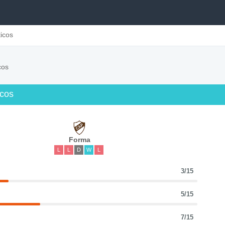
icos
cos
icos
Forma
L
L
D
W
L
3/15
5/15
7/15