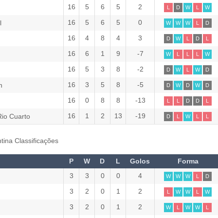
16
5
6
5
2
L
D
W
L
W
16
5
6
5
0
l
W
W
W
L
D
16
4
8
4
3
D
W
L
D
L
16
6
1
9
-7
W
L
L
L
W
16
5
3
8
-2
D
W
L
W
D
16
3
5
8
-5
n
D
W
D
W
D
16
0
8
8
-13
L
L
D
D
L
16
1
2
13
-19
Rio Cuarto
D
L
W
L
L
tina Classificações
P
W
D
L
Golos
Forma
3
3
0
0
4
W
W
W
L
D
3
2
0
1
2
L
W
W
L
W
3
2
0
1
2
W
L
W
W
L