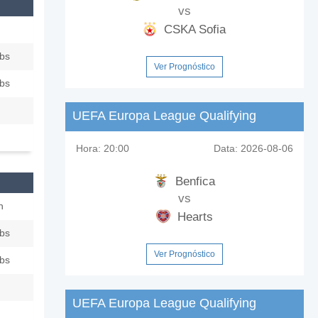
vs
CSKA Sofia
ubs
Ver Prognóstico
ubs
UEFA Europa League Qualifying
Hora:
20:00
Data:
2026-08-06
Benfica
vs
n
Hearts
ubs
Ver Prognóstico
ubs
UEFA Europa League Qualifying