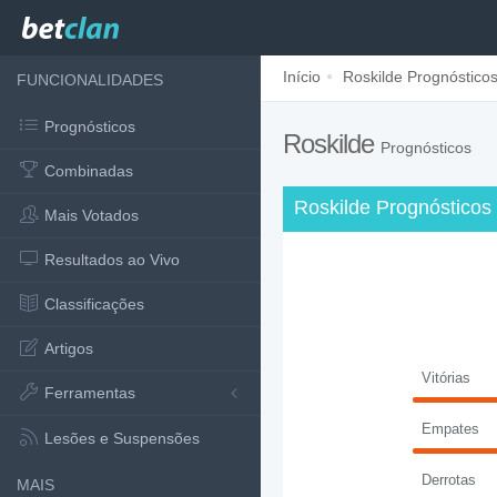
Início
Roskilde Prognóstico
FUNCIONALIDADES
Prognósticos
Roskilde
Prognósticos
Combinadas
Roskilde Prognósticos
Mais Votados
Resultados ao Vivo
Classificações
Artigos
Vitórias
Ferramentas
Empates
Lesões e Suspensões
Derrotas
MAIS