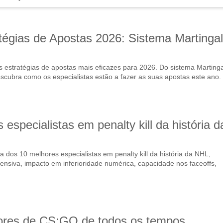
atégias de Apostas 2026: Sistema Martinga
estratégias de apostas mais eficazes para 2026. Do sistema Martinga
escubra como os especialistas estão a fazer as suas apostas este ano.
especialistas em penalty kill da história d
 dos 10 melhores especialistas em penalty kill da história da NHL,
fensiva, impacto em inferioridade numérica, capacidade nos faceoffs,
ores de CS:GO de todos os tempos