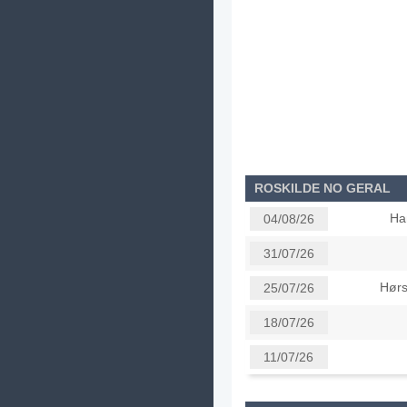
ROSKILDE NO GERAL
Ha
04/08/26
31/07/26
Hør
25/07/26
18/07/26
11/07/26