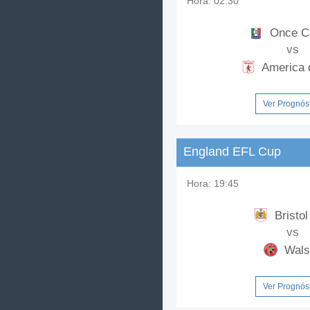
Hora:
02:30
Once C
vs
America d
Ver Prognós
England EFL Cup
Hora:
19:45
Bristol
vs
Wals
Ver Prognós