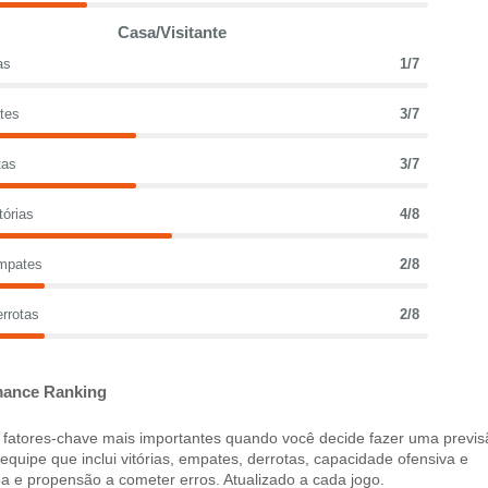
Casa/Visitante
as
1/7
tes
3/7
tas
3/7
tórias
4/8
Empates
2/8
errotas
2/8
ance Ranking
fatores-chave mais importantes quando você decide fazer uma previs
uipe que inclui vitórias, empates, derrotas, capacidade ofensiva e
a e propensão a cometer erros. Atualizado a cada jogo.