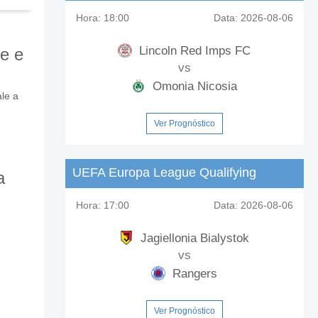
Hora:
18:00
Data:
2026-08-06
Lincoln Red Imps FC
le e
vs
Omonia Nicosia
le a
Ver Prognóstico
UEFA Europa League Qualifying
a
Hora:
17:00
Data:
2026-08-06
Jagiellonia Bialystok
vs
Rangers
Ver Prognóstico