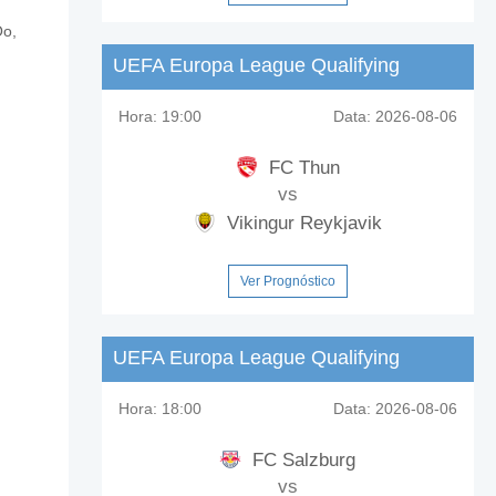
Oo,
UEFA Europa League Qualifying
Hora:
19:00
Data:
2026-08-06
FC Thun
vs
Vikingur Reykjavik
Ver Prognóstico
UEFA Europa League Qualifying
Hora:
18:00
Data:
2026-08-06
FC Salzburg
vs