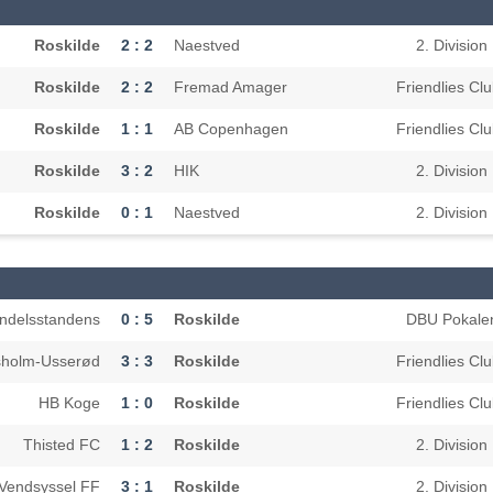
Roskilde
2 : 2
Naestved
2. Division
Roskilde
2 : 2
Fremad Amager
Friendlies Cl
Roskilde
1 : 1
AB Copenhagen
Friendlies Cl
Roskilde
3 : 2
HIK
2. Division
Roskilde
0 : 1
Naestved
2. Division
ndelsstandens
0 : 5
Roskilde
DBU Pokale
sholm-Usserød
3 : 3
Roskilde
Friendlies Cl
HB Koge
1 : 0
Roskilde
Friendlies Cl
Thisted FC
1 : 2
Roskilde
2. Division
Vendsyssel FF
3 : 1
Roskilde
2. Division