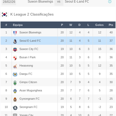
vs
Suwon Bluewings
Seoul E-Land FC
28/02/26
K League 2 Classificações
#
Equipa
P
W
D
L
Golos
Pts
1
Suwon Bluewings
20
12
4
4
12
40
2
Seoul E-Land FC
20
11
4
5
11
37
3
Suwon City FC
19
10
6
3
15
36
4
Busan I Park
20
11
3
6
8
36
5
Hwaseong
20
10
5
5
12
35
6
Daegu FC
20
10
5
5
9
35
7
Gimpo Citizen
20
7
9
4
4
30
8
Asan Mugunghwa
20
7
7
6
5
28
9
Gyeongnam FC
20
6
7
7
-1
25
10
Seongnam FC
19
5
8
6
-2
23
11
Yongin City
20
4
10
6
-4
22