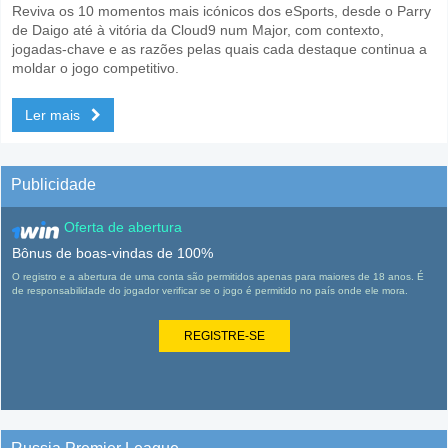
Reviva os 10 momentos mais icónicos dos eSports, desde o Parry
de Daigo até à vitória da Cloud9 num Major, com contexto,
jogadas-chave e as razões pelas quais cada destaque continua a
moldar o jogo competitivo.
Ler mais
Publicidade
Oferta de abertura
Bônus de boas-vindas de 100%
O registro e a abertura de uma conta são permitidos apenas para maiores de 18 anos. É
de responsabilidade do jogador verificar se o jogo é permitido no país onde ele mora.
REGISTRE-SE