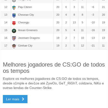
12
Paju Citizen
20
6
3
11
-6
21
13
Cheonan City
20
4
8
8
-3
20
14
Cheongju
20
2
13
5
-10
19
15
Ansan Greeners
20
5
4
11
-16
19
16
Jeonnam Dragons
19
2
7
10
-13
13
17
Gimhae City
19
2
5
12
-21
11
Melhores jogadores de CS:GO de todos
os tempos
Explore os melhores jogadores de CS:GO de todos os tempos,
desde s1mple e dev1ce até ZywOo, GeT_RiGhT, coldzera, NiKo e
outras lendas de Counter-Strike.
Ler mais