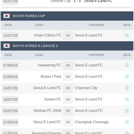
Gimhae City
1 : 3
Seoul E-Land FC
05/07/26
SOUTH KOREA CUP
DATA
CASA
VISITANTE
DICA
vs
Ulsan Citizen FC
Seoul E-Land FC
15/07/26
SOUTH KOREA K LEAGUE 2
DATA
CASA
VISITANTE
DICA
vs
Hwaseong FC
Seoul E-Land FC
07/08/26
vs
Busan I Park
Seoul E-Land FC
02/08/26
vs
Seoul E-Land FC
Cheonan City
24/07/26
vs
Suwon FC
Seoul E-Land FC
18/07/26
vs
Gimhae FC 2008
Seoul E-Land FC
05/07/26
vs
Seoul E-Land FC
Chungbuk Cheongju
07/06/26
vs
Jeonnam Dragons
Seoul E-Land FC
31/05/26