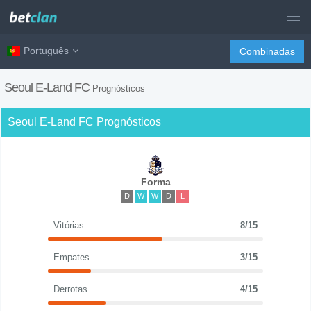
Português
Combinadas
Seoul E-Land FC
Prognósticos
Seoul E-Land FC Prognósticos
Forma
D
W
W
D
L
Vitórias
8/15
Empates
3/15
Derrotas
4/15