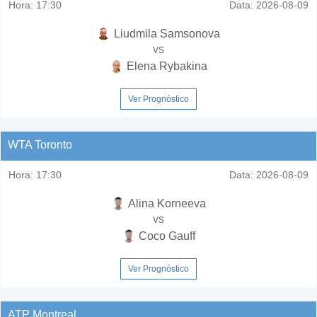
Hora:
17:30
Data:
2026-08-09
Liudmila Samsonova
vs
Elena Rybakina
Ver Prognóstico
WTA Toronto
Hora:
17:30
Data:
2026-08-09
Alina Korneeva
vs
Coco Gauff
Ver Prognóstico
ATP Montreal