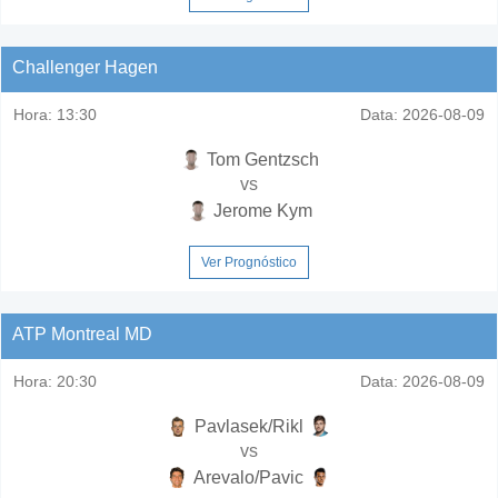
Challenger Hagen
Hora:
13:30
Data:
2026-08-09
Tom Gentzsch
vs
Jerome Kym
Ver Prognóstico
ATP Montreal MD
Hora:
20:30
Data:
2026-08-09
Pavlasek/Rikl
vs
Arevalo/Pavic