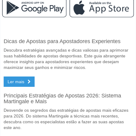
Facebook
Telegram
Instagram
Quando é a partida entre Jasmine Paolini v Elise Merte
Dicas de Apostas para Apostadores Experientes
A partida entre Jasmine Paolini v Elise Mertens 09 May 2026 12:00 UK
Descubra estratégias avançadas e dicas valiosas para aprimorar
Quem é o time favorito para vencer entre Jasmine Paoli
suas habilidades de apostas desportivas. Este guia abrangente
Elise Mertens para o Vencedor do jogo, com a probabilidade de 57%
oferece insights para apostadores experientes que desejam
maximizar seus ganhos e minimizar riscos.
Ler mais
Principais Estratégias de Apostas 2026: Sistema
Martingale e Mais
Desvende os segredos das estratégias de apostas mais eficazes
para 2026. Do sistema Martingale a técnicas mais recentes,
descubra como os especialistas estão a fazer as suas apostas
este ano.