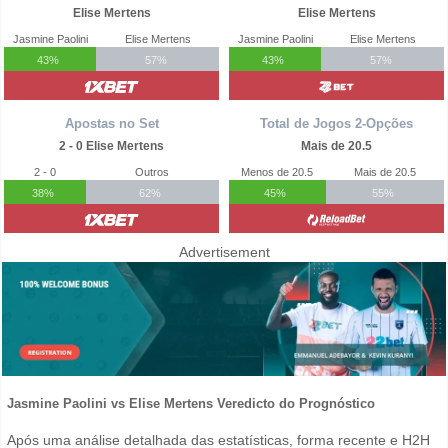
Elise Mertens
Elise Mertens
Jasmine Paolini
Elise Mertens
Jasmine Paolini
Elise Mertens
43%
57%
43%
57%
Apostas no Set
Total de Jogos 2-Opções
2 - 0 Elise Mertens
Mais de 20.5
2 - 0
Outros
Menos de 20.5
Mais de 20.5
38%
62%
45%
55%
Advertisement
Jasmine Paolini vs Elise Mertens Veredicto do Prognóstico
Após uma análise detalhada das estatísticas, forma recente e H2H