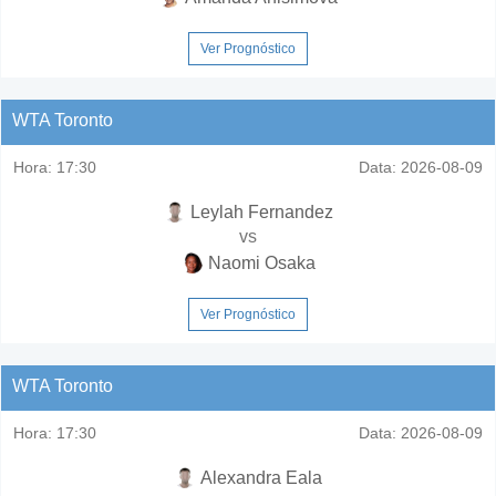
Ver Prognóstico
WTA Toronto
Hora:
17:30
Data:
2026-08-09
Leylah Fernandez
vs
Naomi Osaka
Ver Prognóstico
WTA Toronto
Hora:
17:30
Data:
2026-08-09
Alexandra Eala