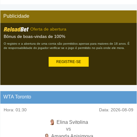
Publicidade
Oferta de abertura
Bônus de boas-vindas de 100%
O registro e a abertura de uma conta são permitidos apenas para maiores de 18 anos. É
de responsabilidade do jogador verificar se o jogo é permitido no país onde ele mora.
REGISTRE-SE
WTA Toronto
Hora:
01:30
Data:
2026-08-09
Elina Svitolina
vs
Amanda Anisimova