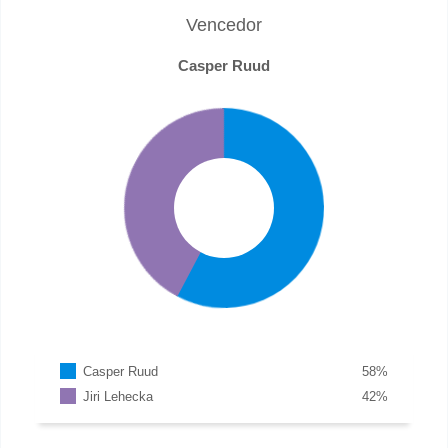
Vencedor
Casper Ruud
Casper Ruud
58
%
Jiri Lehecka
42
%