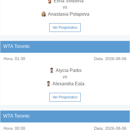
Elina Svitolina
vs
Anastasia Potapova
Ver Prognóstico
WTA Toronto
Hora:
01:30
Data:
2026-08-06
Alycia Parks
vs
Alexandra Eala
Ver Prognóstico
WTA Toronto
Hora:
00:00
Data:
2026-08-06