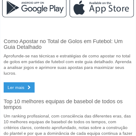
Facebook
Telegram
Instagram
Quando é a partida entre Casper Ruud v Jiri Lehecka?
Como Apostar no Total de Golos em Futebol: Um
A partida entre Casper Ruud v Jiri Lehecka 10 May 2026 10:00 UK tim
Guia Detalhado
Quem é o time favorito para vencer entre Casper Ruud 
Aprofunde-se nas técnicas e estratégias de como apostar no total
Casper Ruud para o Vencedor do jogo, com a probabilidade de 37%
de golos em partidas de futebol com este guia detalhado. Aprenda
a analisar jogos e aprimore suas apostas para maximizar seus
lucros.
Ler mais
Top 10 melhores equipas de basebol de todos os
tempos
Um ranking profissional, com consciência das diferentes eras, das
10 melhores equipas de basebol de todos os tempos, com
critérios claros, contexto aprofundado, notas sobre a construção
do plantel e por que a dominância de cada equipa continua a fazer