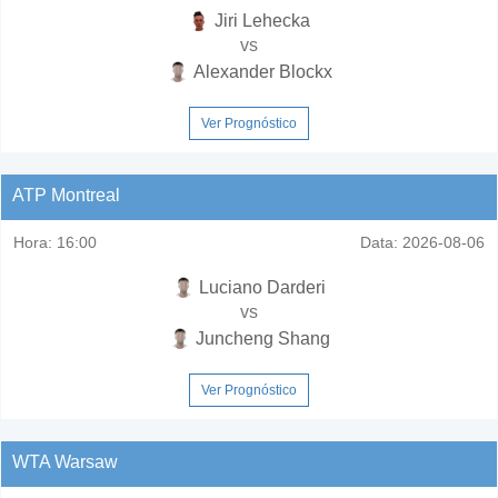
Jiri Lehecka
vs
Alexander Blockx
Ver Prognóstico
ATP Montreal
Hora:
16:00
Data:
2026-08-06
Luciano Darderi
vs
Juncheng Shang
Ver Prognóstico
WTA Warsaw