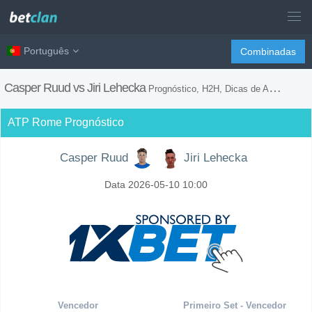
Português
Combinadas
Casper Ruud vs Jiri Lehecka
Prognóstico, H2H, Dicas de Apostas e Previsão do Jogo
ATP Rome Prognóstico
Casper Ruud
Jiri Lehecka
Data 2026-05-10 10:00
Vencedor
Primeiro Set - Vencedor