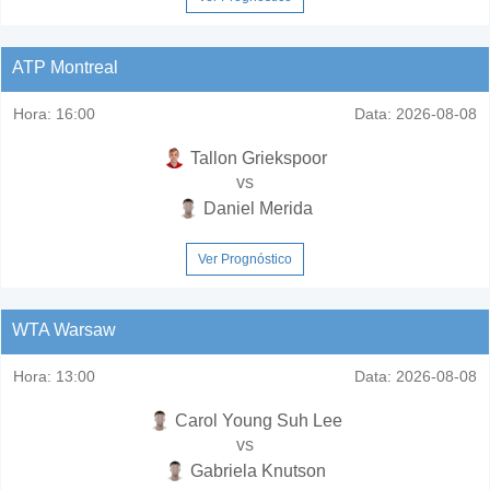
ATP Montreal
Hora:
16:00
Data:
2026-08-08
Tallon Griekspoor
vs
Daniel Merida
Ver Prognóstico
WTA Warsaw
Hora:
13:00
Data:
2026-08-08
Carol Young Suh Lee
vs
Gabriela Knutson