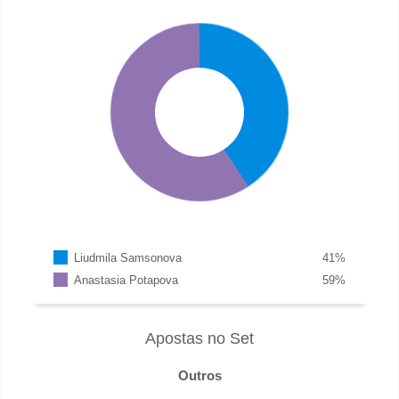
Liudmila Samsonova
41
%
Anastasia Potapova
59
%
Apostas no Set
Outros