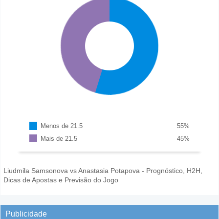
Menos de 21.5
55
%
Mais de 21.5
45
%
Liudmila Samsonova vs Anastasia Potapova - Prognóstico, H2H,
Dicas de Apostas e Previsão do Jogo
Publicidade