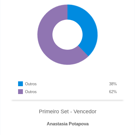
Outros
38
%
Outros
62
%
Primeiro Set - Vencedor
Anastasia Potapova