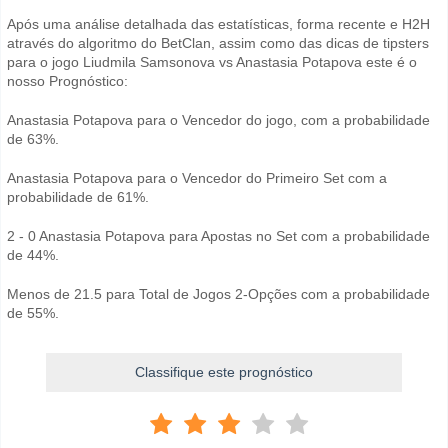
Após uma análise detalhada das estatísticas, forma recente e H2H
através do algoritmo do BetClan, assim como das dicas de tipsters
para o jogo Liudmila Samsonova vs Anastasia Potapova este é o
nosso Prognóstico:
Anastasia Potapova para o Vencedor do jogo, com a probabilidade
de 63%.
Anastasia Potapova para o Vencedor do Primeiro Set com a
probabilidade de 61%.
2 - 0 Anastasia Potapova para Apostas no Set com a probabilidade
de 44%.
Menos de 21.5 para Total de Jogos 2-Opções com a probabilidade
de 55%.
Classifique este prognóstico