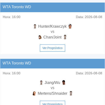
WTA Toronto WD
Hora:
16:00
Data:
2026-08-08
Hunter/Krawczyk
vs
Chan/Joint
Ver Prognóstico
WTA Toronto WD
Hora:
16:00
Data:
2026-08-08
Jiang/Wu
vs
Mertens/Shnaider
Ver Prognóstico