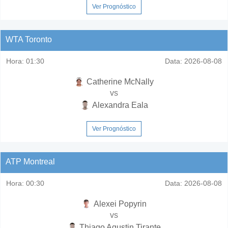
Ver Prognóstico
WTA Toronto
Hora:
01:30
Data:
2026-08-08
Catherine McNally
vs
Alexandra Eala
Ver Prognóstico
ATP Montreal
Hora:
00:30
Data:
2026-08-08
Alexei Popyrin
vs
Thiago Agustin Tirante