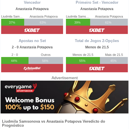
Vencedor
Primeiro Set - Vencedor
Anastasia Potapova
Anastasia Potapova
Liudmila Samsonova
Anastasia Potapova
Liudmila Samsonova
Anastasia Potapova
37%
63%
39%
61%
Apostas no Set
Total de Jogos 2-Opções
2 - 0 Anastasia Potapova
Menos de 21.5
2 - 0
Outros
Menos de 21.5
Mais de 21.5
44%
56%
55%
45%
Advertisement
Liudmila Samsonova vs Anastasia Potapova Veredicto do
Prognóstico