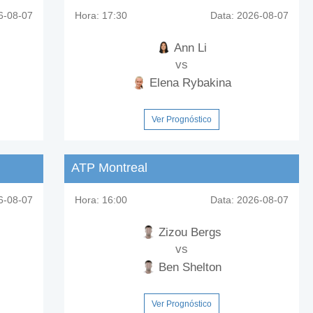
-08-07
Hora:
17:30
Data:
2026-08-07
Ann Li
vs
Elena Rybakina
Ver Prognóstico
ATP Montreal
-08-07
Hora:
16:00
Data:
2026-08-07
Zizou Bergs
vs
Ben Shelton
Ver Prognóstico