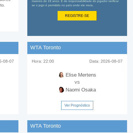
maiores de 18 anos. É de responsabilidade do jogador verificar
to.
se o jogo é permitido no país onde ele mora.
REGISTRE-SE
WTA Toronto
-08-07
Hora:
22:00
Data:
2026-08-07
Elise Mertens
vs
Naomi Osaka
Ver Prognóstico
WTA Toronto