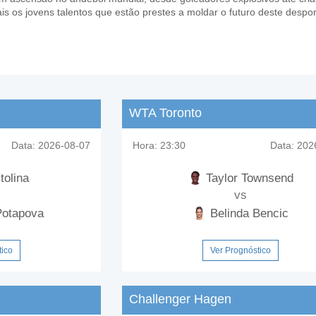
uais os jovens talentos que estão prestes a moldar o futuro deste despor
WTA Toronto
Data:
2026-08-07
Hora:
23:30
Data:
2026
tolina
Taylor Townsend
vs
Potapova
Belinda Bencic
tico
Ver Prognóstico
Challenger Hagen