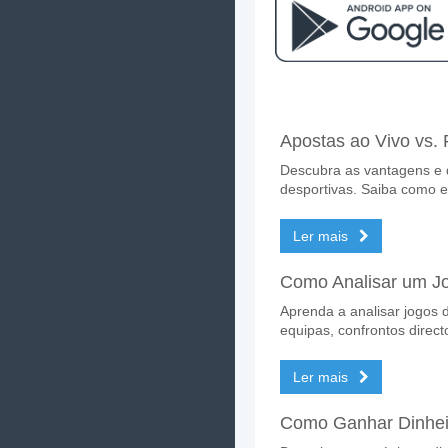
Facebook
Telegram
Instag
Quando é a partida en
Apostas ao Vivo vs.
A partida entre Lorenzo Mu
Descubra as vantagens e 
Quem é o time favorit
desportivas. Saiba como e
Lorenzo Musetti para o Ven
Ler mais
Como Analisar um Jo
Aprenda a analisar jogos d
equipas, confrontos direct
Ler mais
Como Ganhar Dinhei