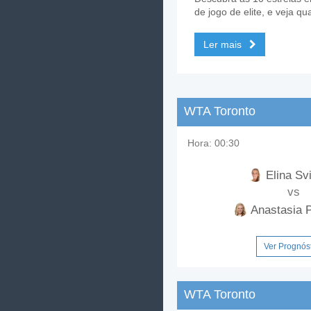
de jogo de elite, e veja q
Ler mais
WTA Toronto
Hora:
00:30
Elina Svi
vs
Anastasia 
Ver Prognós
WTA Toronto