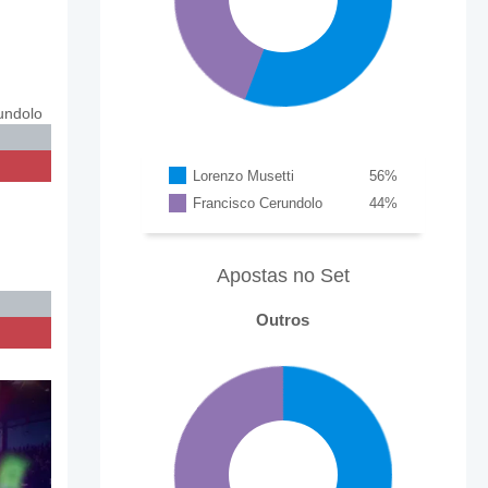
undolo
Lorenzo Musetti
56
%
Francisco Cerundolo
44
%
Apostas no Set
Outros