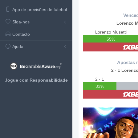
App de previsões de futebol
Vence
Siga-nos
Lorenzo M
Lorenzo Musetti
Contacto
55%
Ajuda
Apostas 
2 - 1 Lorenz
2 - 1
Jogue com Responsabilidade
33%