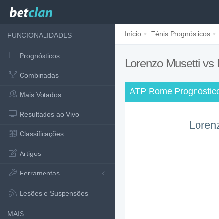
Início
Ténis Prognósticos
FUNCIONALIDADES
Prognósticos
Lorenzo Musetti vs
Combinadas
ATP Rome Prognóstic
Mais Votados
Resultados ao Vivo
Loren
Classificações
Artigos
Ferramentas
Lesões e Suspensões
MAIS