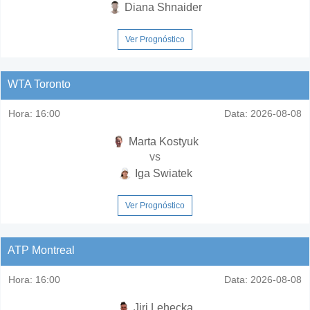
Diana Shnaider
Ver Prognóstico
WTA Toronto
Hora:
16:00
Data:
2026-08-08
Marta Kostyuk
vs
Iga Swiatek
Ver Prognóstico
ATP Montreal
Hora:
16:00
Data:
2026-08-08
Jiri Lehecka