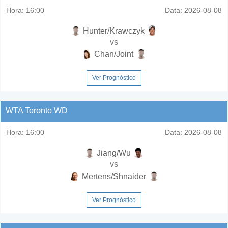
Hora:
16:00
Data:
2026-08-08
Hunter/Krawczyk
vs
Chan/Joint
Ver Prognóstico
WTA Toronto WD
Hora:
16:00
Data:
2026-08-08
Jiang/Wu
vs
Mertens/Shnaider
Ver Prognóstico