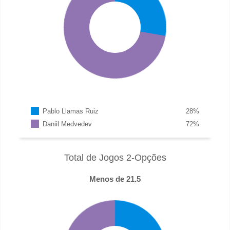
Pablo Llamas Ruiz
28
%
Daniil Medvedev
72
%
Total de Jogos 2-Opções
Menos de 21.5