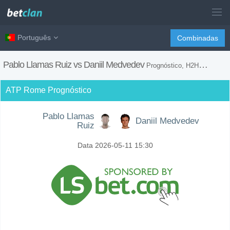
Português
Combinadas
Pablo Llamas Ruiz vs Daniil Medvedev
Prognóstico, H2H, Dicas de Apostas e Previsão do Jogo
ATP Rome Prognóstico
Pablo Llamas
Daniil Medvedev
Ruiz
Data 2026-05-11 15:30