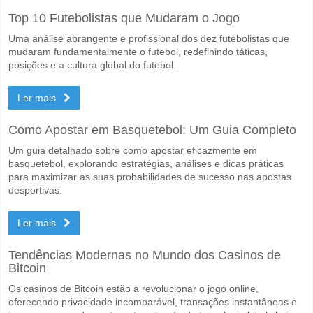
Top 10 Futebolistas que Mudaram o Jogo
Uma análise abrangente e profissional dos dez futebolistas que
mudaram fundamentalmente o futebol, redefinindo táticas,
posições e a cultura global do futebol.
Ler mais
Como Apostar em Basquetebol: Um Guia Completo
Um guia detalhado sobre como apostar eficazmente em
basquetebol, explorando estratégias, análises e dicas práticas
para maximizar as suas probabilidades de sucesso nas apostas
desportivas.
Ler mais
Tendências Modernas no Mundo dos Casinos de
Bitcoin
Os casinos de Bitcoin estão a revolucionar o jogo online,
oferecendo privacidade incomparável, transações instantâneas e